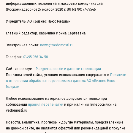
информационных технологий и массовых коммуникаций
(Роскомнадзор) от 27 ноября 2020 г. ЭЛ № ФС 77-79546
Учредитель: АО «Бизнес Ньюс Медиа»
Главный редактор: Казьмина Ирина Сергеевна
Электронная почта:
news@vedomosti.ru
Телефон:
+7 495 956-34-58
Сайт использует
IP адреса, cookie и данные геолокации
Пользователей сайта, условия использования содержатся в
Политике
в отношении обработки персональных данных АО «Бизнес Ньюс
Медиа»
Любое использование материалов допускается только при
соблюдении
правил перепечатки
и при наличии гиперссылки на
vedomosti.ru
Новости, аналитика, прогнозы и другие материалы, представленные
на данном сайте, не являются офертой или рекомендацией к покупке