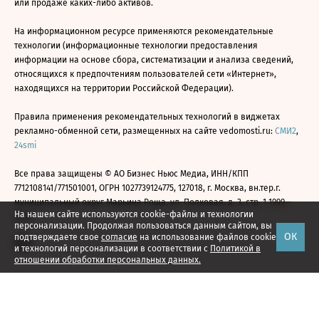
или продаже каких-либо активов.
На информационном ресурсе применяются рекомендательные
технологии (информационные технологии предоставления
информации на основе сбора, систематизации и анализа сведений,
относящихся к предпочтениям пользователей сети «Интернет»,
находящихся на территории Российской Федерации).
Правила применения рекомендательных технологий в виджетах
рекламно-обменной сети, размещенных на сайте vedomosti.ru:
СМИ2
,
24smi
Все права защищены © АО Бизнес Ньюс Медиа, ИНН/КПП
7712108141/771501001, ОГРН 1027739124775, 127018, г. Москва, вн.тер.г.
муниципальный округ Марьина Роща, ул. Полковая, д. 3, стр. 1 1999—
На нашем сайте используются cookie-файлы и технологии
2026
персонализации. Продолжая пользоваться данным сайтом, вы
ОК
подтверждаете свое
согласие
на использование файлов cookie
и технологий персонализации в соответствии с
Политикой в
отношении обработки персональных данных.