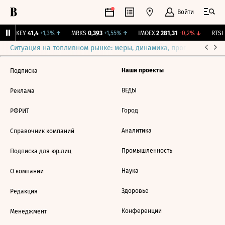
Войти
OKEY
41,4
+1,3%
↑
MRKS
0,393
+1,55%
↑
IMOEX
2 281,31
-0,2%
↓
RTSI
Ситуация на топливном рынке: меры, динамика, прогнозы
Выб
Наши проекты
Подписка
ВЕДЫ
Реклама
Город
РФРИТ
Аналитика
Справочник компаний
Промышленность
Подписка для юр.лиц
Наука
О компании
Здоровье
Редакция
Конференции
Менеджмент