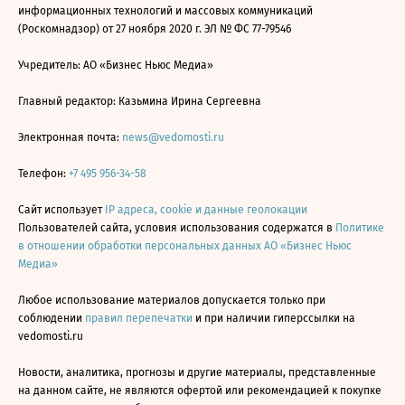
информационных технологий и массовых коммуникаций
(Роскомнадзор) от 27 ноября 2020 г. ЭЛ № ФС 77-79546
Учредитель: АО «Бизнес Ньюс Медиа»
Главный редактор: Казьмина Ирина Сергеевна
Электронная почта:
news@vedomosti.ru
Телефон:
+7 495 956-34-58
Сайт использует
IP адреса, cookie и данные геолокации
Пользователей сайта, условия использования содержатся в
Политике
в отношении обработки персональных данных АО «Бизнес Ньюс
Медиа»
Любое использование материалов допускается только при
соблюдении
правил перепечатки
и при наличии гиперссылки на
vedomosti.ru
Новости, аналитика, прогнозы и другие материалы, представленные
на данном сайте, не являются офертой или рекомендацией к покупке