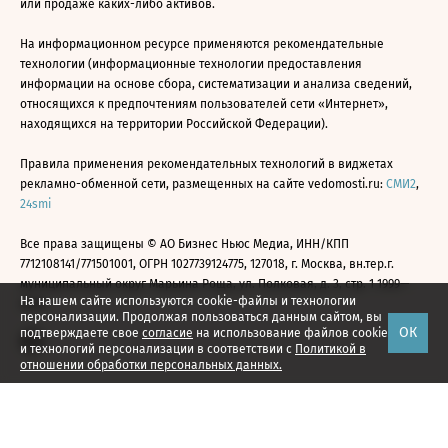
или продаже каких-либо активов.
На информационном ресурсе применяются рекомендательные
технологии (информационные технологии предоставления
информации на основе сбора, систематизации и анализа сведений,
относящихся к предпочтениям пользователей сети «Интернет»,
находящихся на территории Российской Федерации).
Правила применения рекомендательных технологий в виджетах
рекламно-обменной сети, размещенных на сайте vedomosti.ru:
СМИ2
,
24smi
Все права защищены © АО Бизнес Ньюс Медиа, ИНН/КПП
7712108141/771501001, ОГРН 1027739124775, 127018, г. Москва, вн.тер.г.
муниципальный округ Марьина Роща, ул. Полковая, д. 3, стр. 1 1999—
На нашем сайте используются cookie-файлы и технологии
2026
персонализации. Продолжая пользоваться данным сайтом, вы
ОК
подтверждаете свое
согласие
на использование файлов cookie
и технологий персонализации в соответствии с
Политикой в
отношении обработки персональных данных.