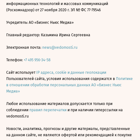
информационных технологий и массовых коммуникаций
(Роскомнадзор) от 27 ноября 2020 г. ЭЛ № ФС 77-79546
Учредитель: АО «Бизнес Ньюс Медиа»
Главный редактор: Казьмина Ирина Сергеевна
Электронная почта:
news@vedomosti.ru
Телефон:
+7 495 956-34-58
Сайт использует
IP адреса, cookie и данные геолокации
Пользователей сайта, условия использования содержатся в
Политике
в отношении обработки персональных данных АО «Бизнес Ньюс
Медиа»
Любое использование материалов допускается только при
соблюдении
правил перепечатки
и при наличии гиперссылки на
vedomosti.ru
Новости, аналитика, прогнозы и другие материалы, представленные
на данном сайте, не являются офертой или рекомендацией к покупке