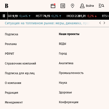
Войти
UTAR
9,19
+0,44%
↑
MSTT
76,15
+0,2%
↑
IMOEX
2 281,31
-0,2%
↓
RTSI
8
Ситуация на топливном рынке: меры, динамика, прогнозы
Выб
Наши проекты
Подписка
ВЕДЫ
Реклама
Город
РФРИТ
Аналитика
Справочник компаний
Промышленность
Подписка для юр.лиц
Наука
О компании
Здоровье
Редакция
Конференции
Менеджмент