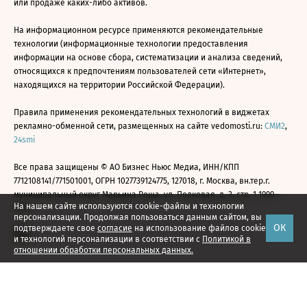
или продаже каких-либо активов.
На информационном ресурсе применяются рекомендательные
технологии (информационные технологии предоставления
информации на основе сбора, систематизации и анализа сведений,
относящихся к предпочтениям пользователей сети «Интернет»,
находящихся на территории Российской Федерации).
Правила применения рекомендательных технологий в виджетах
рекламно-обменной сети, размещенных на сайте vedomosti.ru:
СМИ2
,
24smi
Все права защищены © АО Бизнес Ньюс Медиа, ИНН/КПП
7712108141/771501001, ОГРН 1027739124775, 127018, г. Москва, вн.тер.г.
муниципальный округ Марьина Роща, ул. Полковая, д. 3, стр. 1 1999—
На нашем сайте используются cookie-файлы и технологии
2026
персонализации. Продолжая пользоваться данным сайтом, вы
ОК
подтверждаете свое
согласие
на использование файлов cookie
и технологий персонализации в соответствии с
Политикой в
отношении обработки персональных данных.