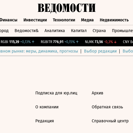
Финансы
Инвестиции
Технологии
Медиа
Недвижимость
ород
Ведомости&
Аналитика
Капитал
Страна
Промышле
а
Финансы
Инвестиции
Технологии
Медиа
Недвижимос
GBI
115,39
+0,13%
↑
RGBITR
776,91
+0,15%
↑
NLMK
73,56
-0,3%
↓
CNY Би
ивном рынке: меры, динамика, прогнозы
Выбор редакции
Выбо
Подписка для юр.лиц
Архив
О компании
Обратная связь
Редакция
Справочный центр