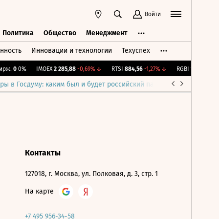
Войти
Политика
Общество
Менеджмент
нность
Инновации и технологии
Техуспех
ть
Политика
Общество
Менеджмент
рж.
0
0%
IMOEX
2 285,88
-0,69%
↓
RTSI
884,56
-1,27%
↓
RGBI
115,39
+0,13
ры в Госдуму: каким был и будет российский парламент
Война н
Контакты
127018, г. Москва, ул. Полковая, д. 3, стр. 1
На карте
+7 495 956-34-58