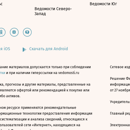
ьс
Ведомости Юг
Ведомости Северо-
Запад
я iOS
Скачать для Android
ание материалов допускается только при соблюдении
Сетевое изд
атки
и при наличии гиперссылки на vedomosti.ru
Решение Фе
ка, прогнозы и другие материалы, представленные на
информацио
 являются офертой или рекомендацией к покупке или
от 27 ноября
ибо активов.
Учредитель
ном ресурсе применяются рекомендательные
ормационные технологии предоставления информации
Главный ре
 систематизации и анализа сведений, относящихся к
ользователей сети «Интернет», находящихся на
Электронна