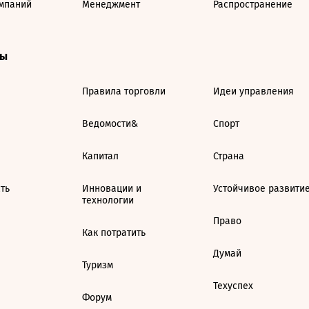
мпаний
Менеджмент
Распространение
ты
Правила торговли
Идеи управления
Ведомости&
Спорт
Капитал
Страна
ть
Инновации и
Устойчивое развити
технологии
Право
Как потратить
Думай
Туризм
Техуспех
Форум