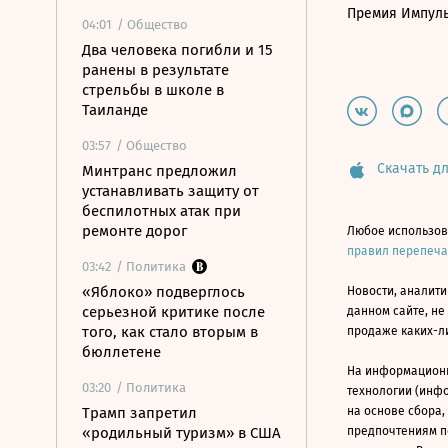
Премия Импул
04:01
/ Общество
Два человека погибли и 15
ранены в результате
стрельбы в школе в
Таиланде
03:57
/ Общество
Скачать дл
Минтранс предложил
устанавливать защиту от
беспилотных атак при
ремонте дорог
Любое использов
правил перепеч
03:42
/ Политика
«Яблоко» подверглось
Новости, аналити
серьезной критике после
данном сайте, не
того, как стало вторым в
продаже каких-л
бюллетене
На информацион
03:20
/ Политика
технологии (инф
Трамп запретил
на основе сбора,
«родильный туризм» в США
предпочтениям п