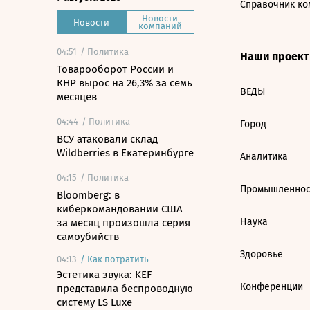
Справочник ко
Новости
Новости
компаний
04:51
/ Политика
Наши проек
Товарооборот России и
КНР вырос на 26,3% за семь
ВЕДЫ
месяцев
04:44
/ Политика
Город
ВСУ атаковали склад
Wildberries в Екатеринбурге
Аналитика
04:15
/ Политика
Промышленнос
Bloomberg: в
киберкомандовании США
Наука
за месяц произошла серия
самоубийств
Здоровье
04:13
/
Как потратить
Эстетика звука: KEF
Конференции
представила беспроводную
систему LS Luxe