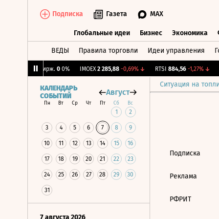
Подписка
Газета
MAX
Глобальные идеи
Бизнес
Экономика
ВЕДЫ
Правила торговли
Идеи управления
Г
Глобальные идеи
Бизнес
Экономик
,3%
↓
CNY Бирж.
0
0%
IMOEX
2 285,88
-0,69%
↓
RTSI
884,56
-1,27%
↓
R
Ситуация на топл
КАЛЕНДАРЬ
Август
СОБЫТИЙ
Пн
Вт
Ср
Чт
Пт
Сб
Вс
1
2
3
4
5
6
7
8
9
10
11
12
13
14
15
16
Подписка
17
18
19
20
21
22
23
24
25
26
27
28
29
30
Реклама
31
РФРИТ
7 августа 2026