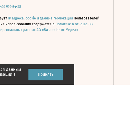
 495 956-34-58
ьзует
IP адреса, cookie и данные геолокации
Пользователей
овия использования содержатся в
Политике в отношении
персональных данных АО «Бизнес Ньюс Медиа»
ься данным
Принять
изации в