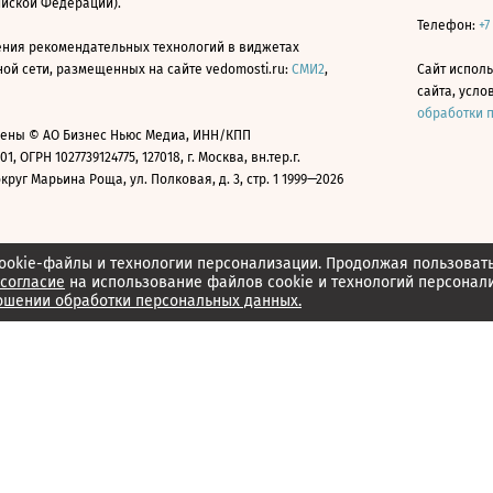
ийской Федерации).
Телефон:
+7
ния рекомендательных технологий в виджетах
й сети, размещенных на сайте vedomosti.ru:
СМИ2
,
Сайт испол
сайта, усл
обработки 
ены © АО Бизнес Ньюс Медиа, ИНН/КПП
01, ОГРН 1027739124775, 127018, г. Москва, вн.тер.г.
уг Марьина Роща, ул. Полковая, д. 3, стр. 1 1999—2026
ookie-файлы и технологии персонализации. Продолжая пользоват
согласие
на использование файлов cookie и технологий персонал
ошении обработки персональных данных.