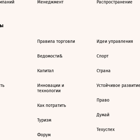
мпаний
Менеджмент
Распространение
ты
Правила торговли
Идеи управления
Ведомости&
Спорт
Капитал
Страна
ть
Инновации и
Устойчивое развити
технологии
Право
Как потратить
Думай
Туризм
Техуспех
Форум