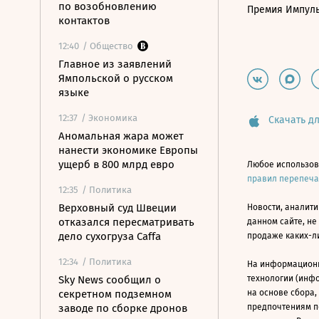
по возобновлению
Премия Импул
контактов
12:40
/ Общество
Главное из заявлений
Ямпольской о русском
языке
12:37
/ Экономика
Скачать дл
Аномальная жара может
нанести экономике Европы
ущерб в 800 млрд евро
Любое использов
правил перепеч
12:35
/ Политика
Верховный суд Швеции
Новости, аналити
отказался пересматривать
данном сайте, не
дело сухогруза Caffa
продаже каких-л
12:34
/ Политика
На информацион
Sky News сообщил о
технологии (инф
секретном подземном
на основе сбора,
заводе по сборке дронов
предпочтениям п