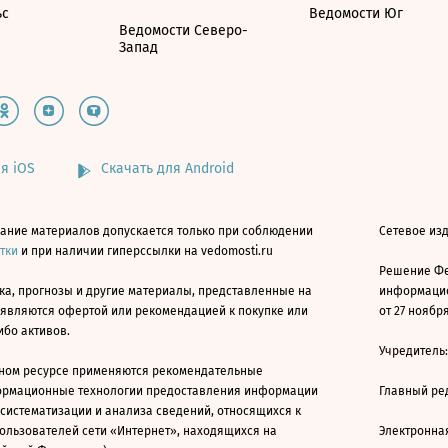
ьс
Ведомости Юг
Ведомости Северо-
Запад
я iOS
Скачать для Android
ание материалов допускается только при соблюдении
Сетевое изд
атки
и при наличии гиперссылки на vedomosti.ru
Решение Фе
ка, прогнозы и другие материалы, представленные на
информацио
 являются офертой или рекомендацией к покупке или
от 27 ноября
ибо активов.
Учредитель
ном ресурсе применяются рекомендательные
ормационные технологии предоставления информации
Главный ре
 систематизации и анализа сведений, относящихся к
ользователей сети «Интернет», находящихся на
Электронна