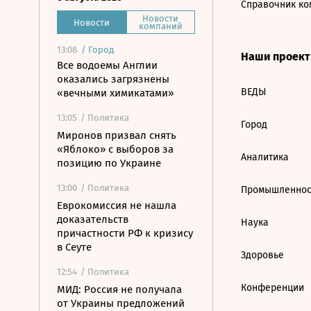
Справочник ко
Новости
Новости
компаний
13:08
/
Город
Наши проек
Все водоемы Англии
оказались загрязнены
ВЕДЫ
«вечными химикатами»
13:05
/ Политика
Город
Миронов призвал снять
«Яблоко» с выборов за
Аналитика
позицию по Украине
13:00
/ Политика
Промышленнос
Еврокомиссия не нашла
доказательств
Наука
причастности РФ к кризису
в Сеуте
Здоровье
12:54
/ Политика
Конференции
МИД: Россия не получала
от Украины предложений