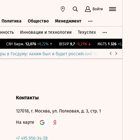
Войти
Политика
Общество
Менеджмент
нность
Инновации и технологии
Техуспех
ть
Политика
Общество
Менеджмент
CNY Бирж.
12,076
+0,72%
↑
BISVP
9,7
-0,21%
↓
MGTS
1 326
+0,91%
↑
I
ры в Госдуму: каким был и будет российский парламент
Война н
Контакты
127018, г. Москва, ул. Полковая, д. 3, стр. 1
На карте
+7 495 956-34-58