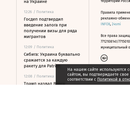
на Украине
территории Росс
12:26
/ Политика
Правила примене
рекламно-обменно
Госдеп подтвердил
INFOX
,
24smi
введение залога при
получении визы для ряда
Все права защищ
мигрантов
7712108141/7715010
12:09
/ Политика
муниципальный окр
Сибига: Украина буквально
сражается за каждую
ракету для Patriot
На нашем сайте используются c
сайтом, вы подтверждаете свое
12:08
/ Политика
соответствии с
Политикой в отн
Трамп назвал Вэнса
преемником перед
спонсорами
республиканцев
12:03
/ Бизнес
Reuters: запасы газа в ЕС
опустились до самого