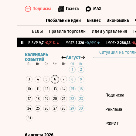
Подписка
Газета
MAX
Глобальные идеи
Бизнес
Экономика
ВЕДЫ
Правила торговли
Идеи управления
Г
Глобальные идеи
Бизнес
Экономик
76
+0,72%
↑
BISVP
9,7
-0,21%
↓
MGTS
1 326
+0,91%
↑
IMOEX
2 286,18
-0,6
Ситуация на топл
КАЛЕНДАРЬ
Август
СОБЫТИЙ
Пн
Вт
Ср
Чт
Пт
Сб
Вс
1
2
3
4
5
6
7
8
9
10
11
12
13
14
15
16
Подписка
17
18
19
20
21
22
23
24
25
26
27
28
29
30
Реклама
31
РФРИТ
6 августа 2026