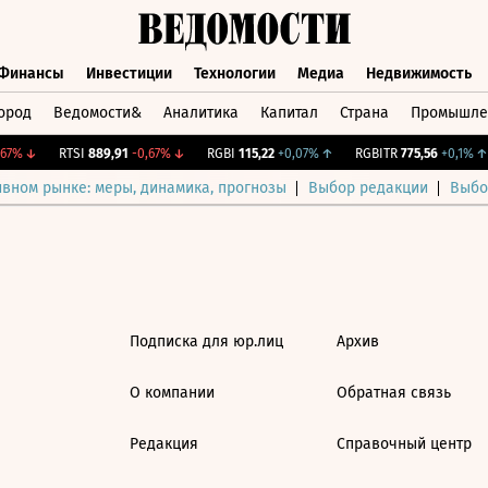
Финансы
Инвестиции
Технологии
Медиа
Недвижимость
ород
Ведомости&
Аналитика
Капитал
Страна
Промышле
а
Финансы
Инвестиции
Технологии
Медиа
Недвижимос
7%
↓
RTSI
889,91
-0,67%
↓
RGBI
115,22
+0,07%
↑
RGBITR
775,56
+0,1%
↑
ивном рынке: меры, динамика, прогнозы
Выбор редакции
Выбо
Подписка для юр.лиц
Архив
О компании
Обратная связь
Редакция
Справочный центр