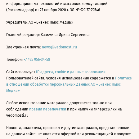
информационных технологий и массовых коммуникаций
(Роскомнадзор) от 27 ноября 2020 г. ЭЛ № ФС 77-79546
Учредитель: АО «Бизнес Ньюс Медиа»
Главный редактор: Казьмина Ирина Сергеевна
Электронная почта:
news@vedomosti.ru
Телефон:
+7 495 956-34-58
Сайт использует
IP адреса, cookie и данные геолокации
Пользователей сайта, условия использования содержатся в
Политике
в отношении обработки персональных данных АО «Бизнес Ньюс
Медиа»
Любое использование материалов допускается только при
соблюдении
правил перепечатки
и при наличии гиперссылки на
vedomosti.ru
Новости, аналитика, прогнозы и другие материалы, представленные
на данном сайте, не являются офертой или рекомендацией к покупке