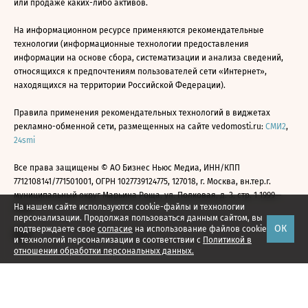
или продаже каких-либо активов.
На информационном ресурсе применяются рекомендательные
технологии (информационные технологии предоставления
информации на основе сбора, систематизации и анализа сведений,
относящихся к предпочтениям пользователей сети «Интернет»,
находящихся на территории Российской Федерации).
Правила применения рекомендательных технологий в виджетах
рекламно-обменной сети, размещенных на сайте vedomosti.ru:
СМИ2
,
24smi
Все права защищены © АО Бизнес Ньюс Медиа, ИНН/КПП
7712108141/771501001, ОГРН 1027739124775, 127018, г. Москва, вн.тер.г.
муниципальный округ Марьина Роща, ул. Полковая, д. 3, стр. 1 1999—
На нашем сайте используются cookie-файлы и технологии
2026
персонализации. Продолжая пользоваться данным сайтом, вы
ОК
подтверждаете свое
согласие
на использование файлов cookie
и технологий персонализации в соответствии с
Политикой в
отношении обработки персональных данных.