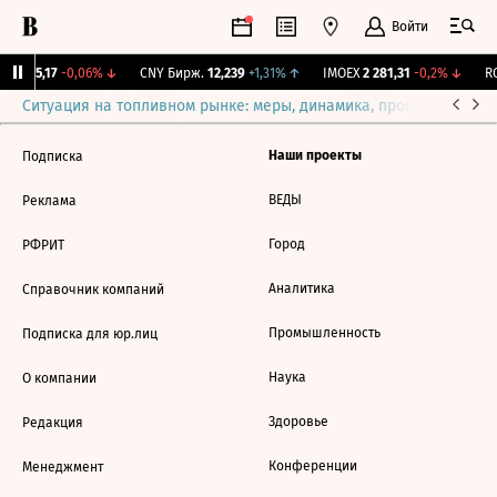
Войти
BI
115,17
-0,06%
↓
CNY Бирж.
12,239
+1,31%
↑
IMOEX
2 281,31
-0,2%
↓
RG
Ситуация на топливном рынке: меры, динамика, прогнозы
Выб
Наши проекты
Подписка
ВЕДЫ
Реклама
Город
РФРИТ
Аналитика
Справочник компаний
Промышленность
Подписка для юр.лиц
Наука
О компании
Здоровье
Редакция
Конференции
Менеджмент