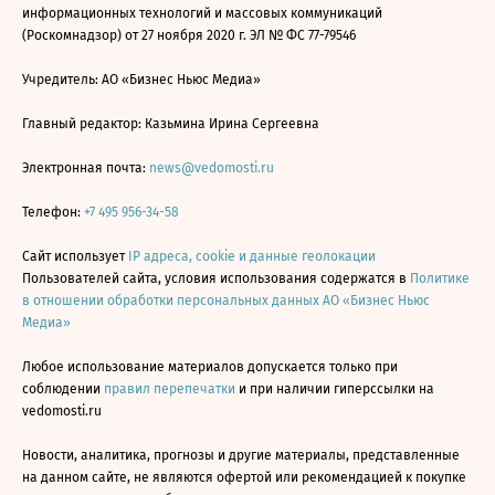
информационных технологий и массовых коммуникаций
(Роскомнадзор) от 27 ноября 2020 г. ЭЛ № ФС 77-79546
Учредитель: АО «Бизнес Ньюс Медиа»
Главный редактор: Казьмина Ирина Сергеевна
Электронная почта:
news@vedomosti.ru
Телефон:
+7 495 956-34-58
Сайт использует
IP адреса, cookie и данные геолокации
Пользователей сайта, условия использования содержатся в
Политике
в отношении обработки персональных данных АО «Бизнес Ньюс
Медиа»
Любое использование материалов допускается только при
соблюдении
правил перепечатки
и при наличии гиперссылки на
vedomosti.ru
Новости, аналитика, прогнозы и другие материалы, представленные
на данном сайте, не являются офертой или рекомендацией к покупке