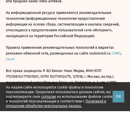
или продаже каких-либо активов.
На информационном ресурсе применяются рекомендательные
технологии (информационные технологии предоставления
информации на основе сбора, систематизации и анализа сведений,
относящихся к предпочтениям пользователей сети «Интернет»,
находящихся на территории Российской Федерации).
Правила применения рекомендательных технологий в виджетах
рекламно-обменной сети, размещенных на сайте vedomosti.ru:
СМИ2
,
24smi
Все права защищены © АО Бизнес Ньюс Медиа, ИНН/КПП
7712108141/771501001, ОГРН 1027739124775, 127018, г. Москва, вн.тер.г.
муниципальный округ Марьина Роща, ул. Полковая, д. 3, стр. 1 1999—
На нашем сайте используются cookie-файлы и технологии
2026
персонализации. Продолжая пользоваться данным сайтом, вы
ОК
подтверждаете свое
согласие
на использование файлов cookie
и технологий персонализации в соответствии с
Политикой в
отношении обработки персональных данных.