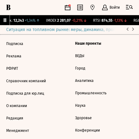
Войти
 Бирж.
12,243
+1,34%
↑
IMOEX
2 281,07
-0,21%
↓
RTSI
874,55
-1,13%
↓
RGB
Ситуация на топливном рынке: меры, динамика, прогнозы
Выб
Наши проекты
Подписка
ВЕДЫ
Реклама
Город
РФРИТ
Аналитика
Справочник компаний
Промышленность
Подписка для юр.лиц
Наука
О компании
Здоровье
Редакция
Конференции
Менеджмент