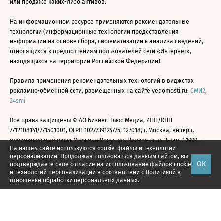
или продаже каких-либо активов.
На информационном ресурсе применяются рекомендательные
технологии (информационные технологии предоставления
информации на основе сбора, систематизации и анализа сведений,
относящихся к предпочтениям пользователей сети «Интернет»,
находящихся на территории Российской Федерации).
Правила применения рекомендательных технологий в виджетах
рекламно-обменной сети, размещенных на сайте vedomosti.ru:
СМИ2
,
24smi
Все права защищены © АО Бизнес Ньюс Медиа, ИНН/КПП
7712108141/771501001, ОГРН 1027739124775, 127018, г. Москва, вн.тер.г.
муниципальный округ Марьина Роща, ул. Полковая, д. 3, стр. 1 1999—
На нашем сайте используются cookie-файлы и технологии
2026
персонализации. Продолжая пользоваться данным сайтом, вы
ОК
подтверждаете свое
согласие
на использование файлов cookie
и технологий персонализации в соответствии с
Политикой в
отношении обработки персональных данных.