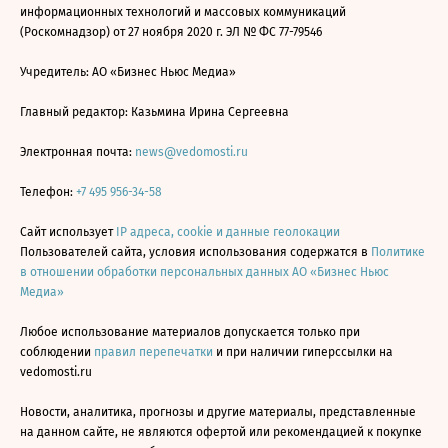
информационных технологий и массовых коммуникаций
(Роскомнадзор) от 27 ноября 2020 г. ЭЛ № ФС 77-79546
Учредитель: АО «Бизнес Ньюс Медиа»
Главный редактор: Казьмина Ирина Сергеевна
Электронная почта:
news@vedomosti.ru
Телефон:
+7 495 956-34-58
Сайт использует
IP адреса, cookie и данные геолокации
Пользователей сайта, условия использования содержатся в
Политике
в отношении обработки персональных данных АО «Бизнес Ньюс
Медиа»
Любое использование материалов допускается только при
соблюдении
правил перепечатки
и при наличии гиперссылки на
vedomosti.ru
Новости, аналитика, прогнозы и другие материалы, представленные
на данном сайте, не являются офертой или рекомендацией к покупке