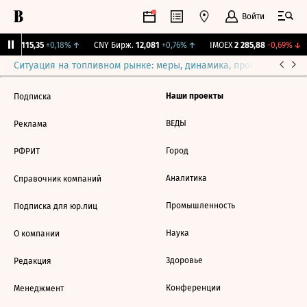
Войти
RGBI
115,35
+0,18%
↑
CNY Бирж.
12,081
+0,76%
↑
IMOEX
2 285,88
-0,69%
↓
Ситуация на топливном рынке: меры, динамика, прогнозы
Выб
Наши проекты
Подписка
ВЕДЫ
Реклама
Город
РФРИТ
Аналитика
Справочник компаний
Промышленность
Подписка для юр.лиц
Наука
О компании
Здоровье
Редакция
Конференции
Менеджмент