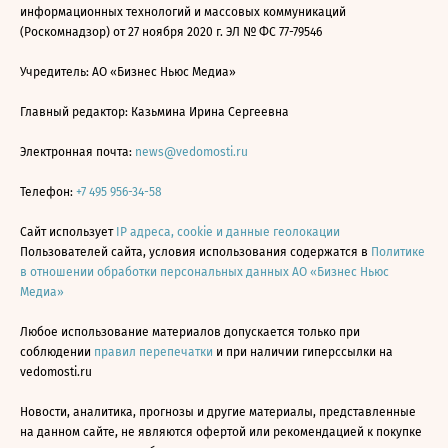
информационных технологий и массовых коммуникаций
(Роскомнадзор) от 27 ноября 2020 г. ЭЛ № ФС 77-79546
Учредитель: АО «Бизнес Ньюс Медиа»
Главный редактор: Казьмина Ирина Сергеевна
Электронная почта:
news@vedomosti.ru
Телефон:
+7 495 956-34-58
Сайт использует
IP адреса, cookie и данные геолокации
Пользователей сайта, условия использования содержатся в
Политике
в отношении обработки персональных данных АО «Бизнес Ньюс
Медиа»
Любое использование материалов допускается только при
соблюдении
правил перепечатки
и при наличии гиперссылки на
vedomosti.ru
Новости, аналитика, прогнозы и другие материалы, представленные
на данном сайте, не являются офертой или рекомендацией к покупке