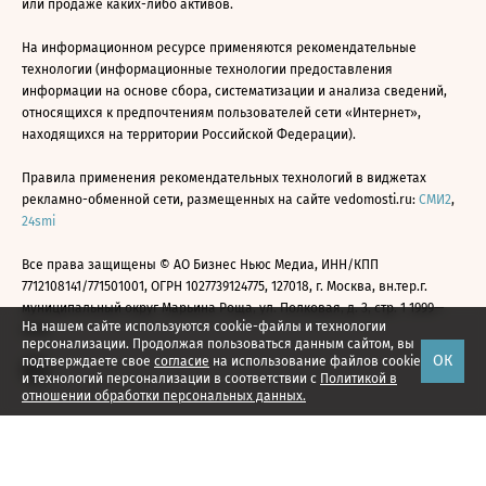
или продаже каких-либо активов.
На информационном ресурсе применяются рекомендательные
технологии (информационные технологии предоставления
информации на основе сбора, систематизации и анализа сведений,
относящихся к предпочтениям пользователей сети «Интернет»,
находящихся на территории Российской Федерации).
Правила применения рекомендательных технологий в виджетах
рекламно-обменной сети, размещенных на сайте vedomosti.ru:
СМИ2
,
24smi
Все права защищены © АО Бизнес Ньюс Медиа, ИНН/КПП
7712108141/771501001, ОГРН 1027739124775, 127018, г. Москва, вн.тер.г.
муниципальный округ Марьина Роща, ул. Полковая, д. 3, стр. 1 1999—
На нашем сайте используются cookie-файлы и технологии
2026
персонализации. Продолжая пользоваться данным сайтом, вы
ОК
подтверждаете свое
согласие
на использование файлов cookie
и технологий персонализации в соответствии с
Политикой в
отношении обработки персональных данных.