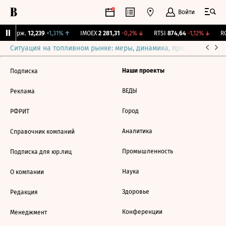
Войти
NY Бирж.
12,239
+1,31%
↑
IMOEX
2 281,31
-0,2%
↓
RTSI
874,64
-1,12%
↓
RG
Ситуация на топливном рынке: меры, динамика, прогнозы
Выб
Наши проекты
Подписка
ВЕДЫ
Реклама
Город
РФРИТ
Аналитика
Справочник компаний
Промышленность
Подписка для юр.лиц
Наука
О компании
Здоровье
Редакция
Конференции
Менеджмент