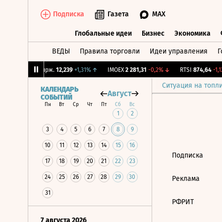
Подписка
Газета
MAX
Глобальные идеи
Бизнес
Экономика
ВЕДЫ
Правила торговли
Идеи управления
Г
Глобальные идеи
Бизнес
Экономик
3%
↓
CNY Бирж.
12,239
+1,31%
↑
IMOEX
2 281,31
-0,2%
↓
RTSI
874,64
-1,12
Ситуация на топл
КАЛЕНДАРЬ
Август
СОБЫТИЙ
Пн
Вт
Ср
Чт
Пт
Сб
Вс
1
2
3
4
5
6
7
8
9
10
11
12
13
14
15
16
Подписка
17
18
19
20
21
22
23
24
25
26
27
28
29
30
Реклама
31
РФРИТ
7 августа 2026