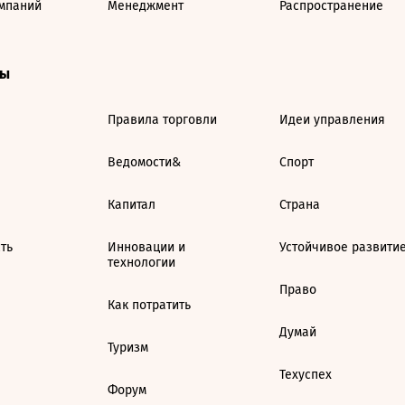
мпаний
Менеджмент
Распространение
ты
Правила торговли
Идеи управления
Ведомости&
Спорт
Капитал
Страна
ть
Инновации и
Устойчивое развити
технологии
Право
Как потратить
Думай
Туризм
Техуспех
Форум