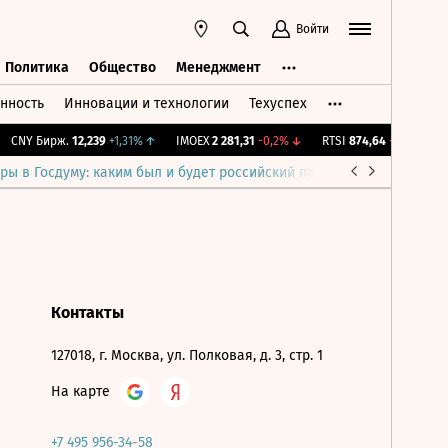
Войти
Политика
Общество
Менеджмент
нность
Инновации и технологии
Техуспех
ть
Политика
Общество
Менеджмент
CNY Бирж.
12,239
+1,31%
↑
IMOEX
2 281,31
-0,2%
↓
RTSI
874,64
-1,12%
↓
ры в Госдуму: каким был и будет российский парламент
Война н
Контакты
127018, г. Москва, ул. Полковая, д. 3, стр. 1
На карте
+7 495 956-34-58