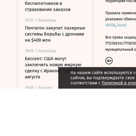
территории Росс
беспилотников в
страхование заказов
Правила примене
рекламно-обменно
19:31
/ Политика
INFOX
,
24smi
Пентагон закупит лазерные
системы борьбы с дронами
Все права защищ
на $400 млн
7712108141/7715010
муниципальный окр
19:19
/ Политика
Бессент: США могут
заключить новую мирную
сделку с Ираном 7 или 8
На нашем сайте используются c
августа
сайтом, вы подтверждаете свое
соответствии с
Политикой в отн
19:00
/ Бизнес
Аукцион по продаже
Рижского вокзала вновь не
состоялся
18:44
/ Политика
В Раде призвали Федорова
отправиться служить в ВСУ