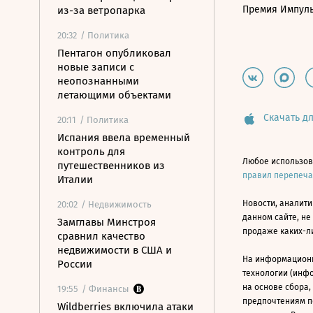
Премия Импул
из-за ветропарка
20:32
/ Политика
Пентагон опубликовал
новые записи с
неопознанными
летающими объектами
Скачать дл
20:11
/ Политика
Испания ввела временный
контроль для
Любое использов
путешественников из
правил перепеч
Италии
Новости, аналити
20:02
/ Недвижимость
данном сайте, не
Замглавы Минстроя
продаже каких-л
сравнил качество
недвижимости в США и
На информацион
России
технологии (инф
на основе сбора,
19:55
/ Финансы
предпочтениям п
Wildberries включила атаки