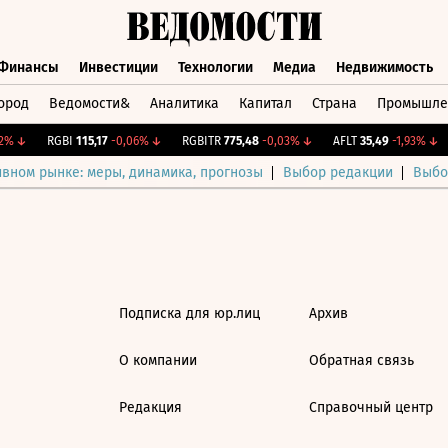
Финансы
Инвестиции
Технологии
Медиа
Недвижимость
ород
Ведомости&
Аналитика
Капитал
Страна
Промышле
а
Финансы
Инвестиции
Технологии
Медиа
Недвижимос
%
↓
RGBI
115,17
-0,06%
↓
RGBITR
775,48
-0,03%
↓
AFLT
35,49
-1,93%
↓
ивном рынке: меры, динамика, прогнозы
Выбор редакции
Выбо
Подписка для юр.лиц
Архив
О компании
Обратная связь
Редакция
Справочный центр