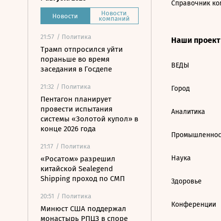
Справочник ко
Новости
Новости
компаний
21:57
/ Политика
Наши проек
Трамп отпросился уйти
пораньше во время
ВЕДЫ
заседания в Госдепе
21:32
/ Политика
Город
Пентагон планирует
провести испытания
Аналитика
системы «Золотой купол» в
конце 2026 года
Промышленнос
21:17
/ Политика
Наука
«Росатом» разрешил
китайской Sealegend
Shipping проход по СМП
Здоровье
20:51
/ Политика
Конференции
Минюст США поддержал
монастырь РПЦЗ в споре