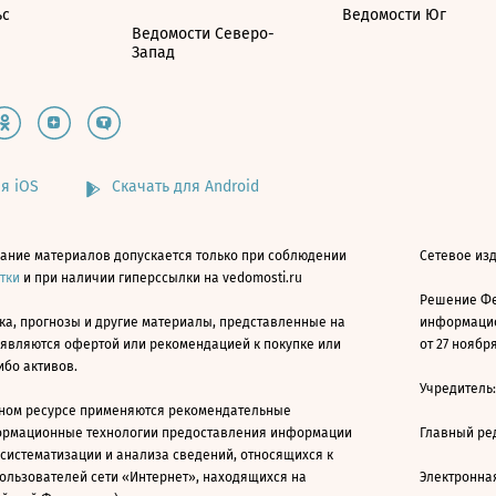
ьс
Ведомости Юг
Ведомости Северо-
Запад
я iOS
Скачать для Android
ание материалов допускается только при соблюдении
Сетевое изд
атки
и при наличии гиперссылки на vedomosti.ru
Решение Фе
ка, прогнозы и другие материалы, представленные на
информацио
 являются офертой или рекомендацией к покупке или
от 27 ноября
ибо активов.
Учредитель
ном ресурсе применяются рекомендательные
ормационные технологии предоставления информации
Главный ре
 систематизации и анализа сведений, относящихся к
ользователей сети «Интернет», находящихся на
Электронна