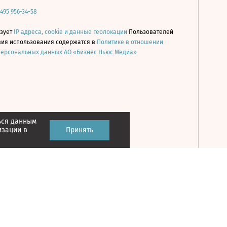
 495 956-34-58
ьзует
IP адреса, cookie и данные геолокации
Пользователей
овия использования содержатся в
Политике в отношении
персональных данных АО «Бизнес Ньюс Медиа»
ься данным
Принять
изации в