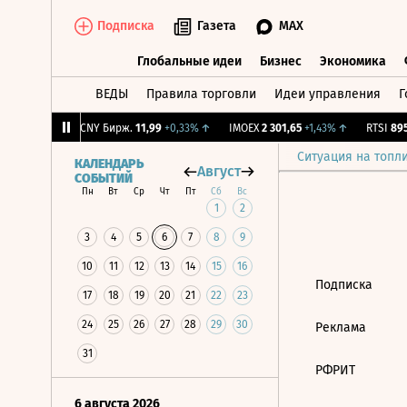
Подписка
Газета
MAX
Глобальные идеи
Бизнес
Экономика
ВЕДЫ
Правила торговли
Идеи управления
Г
Глобальные идеи
Бизнес
Экономик
4
+2,09%
↑
CNY Бирж.
11,99
+0,33%
↑
IMOEX
2 301,65
+1,43%
↑
RTSI
895,
Ситуация на топл
КАЛЕНДАРЬ
Август
СОБЫТИЙ
Пн
Вт
Ср
Чт
Пт
Сб
Вс
1
2
3
4
5
6
7
8
9
10
11
12
13
14
15
16
Подписка
17
18
19
20
21
22
23
24
25
26
27
28
29
30
Реклама
31
РФРИТ
6 августа 2026