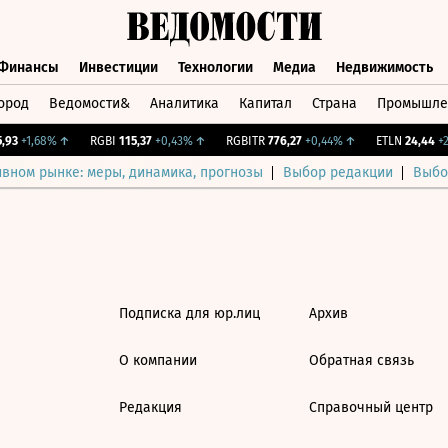
Финансы
Инвестиции
Технологии
Медиа
Недвижимость
ород
Ведомости&
Аналитика
Капитал
Страна
Промышле
а
Финансы
Инвестиции
Технологии
Медиа
Недвижимос
93
+1,68%
↑
RGBI
115,37
+0,43%
↑
RGBITR
776,27
+0,44%
↑
ETLN
24,44
+2,
ивном рынке: меры, динамика, прогнозы
Выбор редакции
Выбо
Подписка для юр.лиц
Архив
О компании
Обратная связь
Редакция
Справочный центр