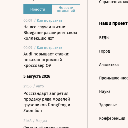
Справочник ко
Новости
Новости
компаний
00:09
/
Как потратить
Наши проек
На все случаи жизни:
Bluegame расширяет свою
ВЕДЫ
коллекцию яхт
00:09
/
Как потратить
Город
Audi повышает ставки:
показан огромный
Аналитика
кроссовер Q9
5 августа 2026
Промышленнос
21:55
/ Авто
Наука
Росстандарт запретил
продажу ряда моделей
грузовиков Dongfeng и
Здоровье
Zoomlion
Конференции
21:43
/ Медиа