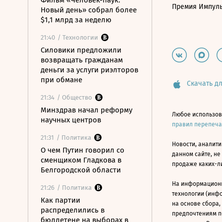
Фильм «Человек-паук:
Премия Импул
Новый день» собрал более
$1,1 млрд за неделю
21:40
/ Технологии
Силовики предложили
возвращать гражданам
деньги за услуги риэлторов
при обмане
Скачать дл
21:34
/ Общество
Минздрав начал реформу
Любое использов
научных центров
правил перепеч
21:31
/ Политика
Новости, аналити
О чем Путин говорил со
данном сайте, не
сменщиком Гладкова в
продаже каких-л
Белгородской области
На информацион
21:26
/ Политика
технологии (инф
Как партии
на основе сбора,
распределились в
предпочтениям п
бюллетене на выборах в