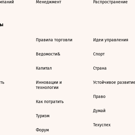
мпаний
Менеджмент
Распространение
ты
Правила торговли
Идеи управления
Ведомости&
Спорт
Капитал
Страна
ть
Инновации и
Устойчивое развити
технологии
Право
Как потратить
Думай
Туризм
Техуспех
Форум