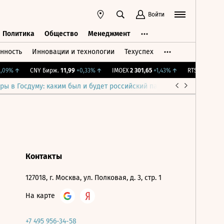
Войти
Политика
Общество
Менеджмент
нность
Инновации и технологии
Техуспех
ть
Политика
Общество
Менеджмент
09%
↑
CNY Бирж.
11,99
+0,33%
↑
IMOEX
2 301,65
+1,43%
↑
RTSI
895,93
+1
ры в Госдуму: каким был и будет российский парламент
Война н
Контакты
127018, г. Москва, ул. Полковая, д. 3, стр. 1
На карте
+7 495 956-34-58