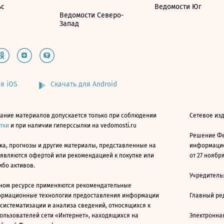
ьс
Ведомости Юг
Ведомости Северо-
Запад
я iOS
Скачать для Android
ание материалов допускается только при соблюдении
Сетевое изд
атки
и при наличии гиперссылки на vedomosti.ru
Решение Фе
ка, прогнозы и другие материалы, представленные на
информацио
 являются офертой или рекомендацией к покупке или
от 27 ноября
ибо активов.
Учредитель
ном ресурсе применяются рекомендательные
ормационные технологии предоставления информации
Главный ре
 систематизации и анализа сведений, относящихся к
ользователей сети «Интернет», находящихся на
Электронна