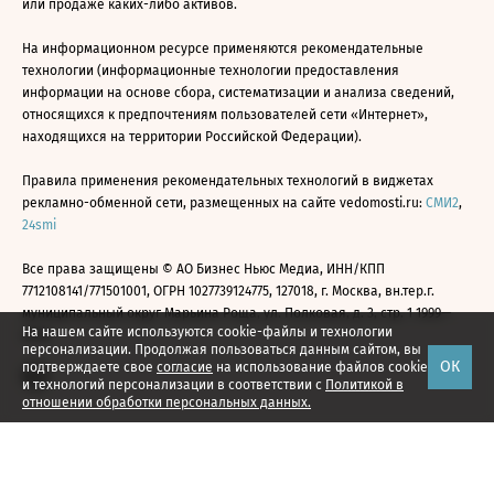
или продаже каких-либо активов.
На информационном ресурсе применяются рекомендательные
технологии (информационные технологии предоставления
информации на основе сбора, систематизации и анализа сведений,
относящихся к предпочтениям пользователей сети «Интернет»,
находящихся на территории Российской Федерации).
Правила применения рекомендательных технологий в виджетах
рекламно-обменной сети, размещенных на сайте vedomosti.ru:
СМИ2
,
24smi
Все права защищены © АО Бизнес Ньюс Медиа, ИНН/КПП
7712108141/771501001, ОГРН 1027739124775, 127018, г. Москва, вн.тер.г.
муниципальный округ Марьина Роща, ул. Полковая, д. 3, стр. 1 1999—
На нашем сайте используются cookie-файлы и технологии
2026
персонализации. Продолжая пользоваться данным сайтом, вы
ОК
подтверждаете свое
согласие
на использование файлов cookie
и технологий персонализации в соответствии с
Политикой в
отношении обработки персональных данных.