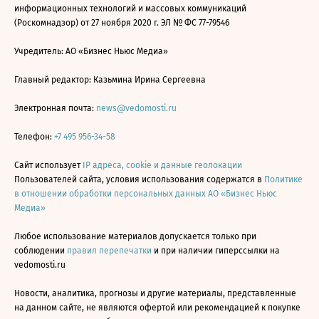
информационных технологий и массовых коммуникаций
(Роскомнадзор) от 27 ноября 2020 г. ЭЛ № ФС 77-79546
Учредитель: АО «Бизнес Ньюс Медиа»
Главный редактор: Казьмина Ирина Сергеевна
Электронная почта:
news@vedomosti.ru
Телефон:
+7 495 956-34-58
Сайт использует
IP адреса, cookie и данные геолокации
Пользователей сайта, условия использования содержатся в
Политике
в отношении обработки персональных данных АО «Бизнес Ньюс
Медиа»
Любое использование материалов допускается только при
соблюдении
правил перепечатки
и при наличии гиперссылки на
vedomosti.ru
Новости, аналитика, прогнозы и другие материалы, представленные
на данном сайте, не являются офертой или рекомендацией к покупке