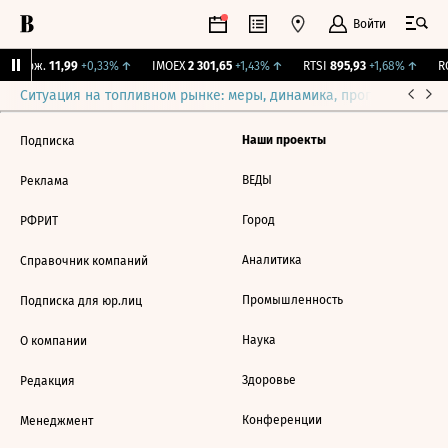
Войти
Y Бирж.
11,99
+0,33%
↑
IMOEX
2 301,65
+1,43%
↑
RTSI
895,93
+1,68%
↑
RG
Ситуация на топливном рынке: меры, динамика, прогнозы
Выб
Наши проекты
Подписка
ВЕДЫ
Реклама
Город
РФРИТ
Аналитика
Справочник компаний
Промышленность
Подписка для юр.лиц
Наука
О компании
Здоровье
Редакция
Конференции
Менеджмент