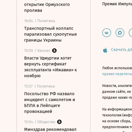
Премия Импул
открытие Ормузского
пролива
16:04
/ Политика
Транспортный коллапс
парализовал сухопутные
границы Украины
Скачать дл
15:59
/ Бизнес
Власти Удмуртии хотят
вернуть сертификат
Любое использов
эксплуатанта «Ижавиа» к
правил перепеч
ноябрю
Новости, аналити
15:57
/ Политика
данном сайте, не
Посольство РФ назвало
продаже каких-л
инцидент с самолетом и
БПЛА в Лейпциге
На информацион
провокацией
технологии (инф
на основе сбора,
15:54
/ Общество
предпочтениям п
Минздрав рекомендовал