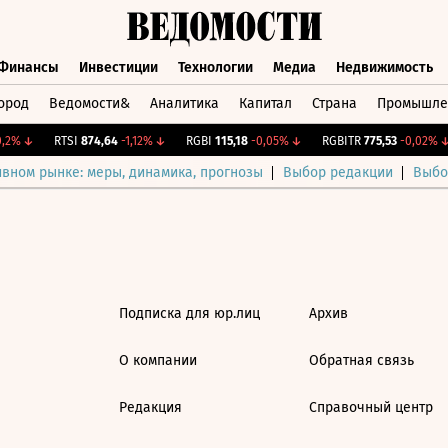
Финансы
Инвестиции
Технологии
Медиа
Недвижимость
ород
Ведомости&
Аналитика
Капитал
Страна
Промышле
а
Финансы
Инвестиции
Технологии
Медиа
Недвижимос
,2%
↓
RTSI
874,64
-1,12%
↓
RGBI
115,18
-0,05%
↓
RGBITR
775,53
-0,02%
↓
ивном рынке: меры, динамика, прогнозы
Выбор редакции
Выбо
Подписка для юр.лиц
Архив
О компании
Обратная связь
Редакция
Справочный центр