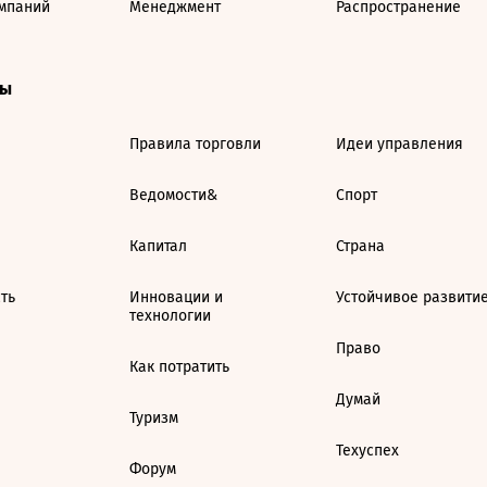
мпаний
Менеджмент
Распространение
ты
Правила торговли
Идеи управления
Ведомости&
Спорт
Капитал
Страна
ть
Инновации и
Устойчивое развити
технологии
Право
Как потратить
Думай
Туризм
Техуспех
Форум