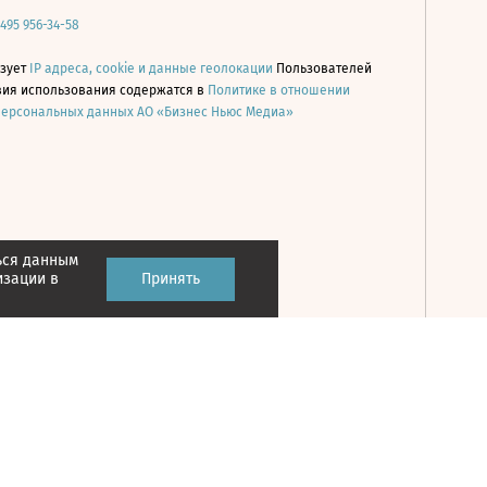
 495 956-34-58
ьзует
IP адреса, cookie и данные геолокации
Пользователей
овия использования содержатся в
Политике в отношении
персональных данных АО «Бизнес Ньюс Медиа»
ься данным
Принять
изации в