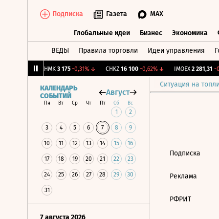
Подписка
Газета
MAX
Глобальные идеи
Бизнес
Экономика
ВЕДЫ
Правила торговли
Идеи управления
Г
Глобальные идеи
Бизнес
Экономик
9
+1,31%
↑
CHMK
3 175
-0,31%
↓
CHKZ
16 100
-0,62%
↓
IMOEX
2 281,31
-0
Ситуация на топл
КАЛЕНДАРЬ
Август
СОБЫТИЙ
Пн
Вт
Ср
Чт
Пт
Сб
Вс
1
2
3
4
5
6
7
8
9
10
11
12
13
14
15
16
Подписка
17
18
19
20
21
22
23
24
25
26
27
28
29
30
Реклама
31
РФРИТ
7 августа 2026