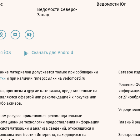
ьс
Ведомости Юг
Ведомости Северо-
Запад
я iOS
Скачать для Android
ание материалов допускается только при соблюдении
Сетевое изд
атки
и при наличии гиперссылки на vedomosti.ru
Решение Фе
ка, прогнозы и другие материалы, представленные на
информацио
 являются офертой или рекомендацией к покупке или
от 27 ноября
ибо активов.
Учредитель
ном ресурсе применяются рекомендательные
ормационные технологии предоставления информации
Главный ре
 систематизации и анализа сведений, относящихся к
ользователей сети «Интернет», находящихся на
Электронна