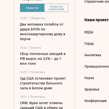
Справочник ко
Новости
Новости
компаний
16:35
/ Общество
Наши проек
Два человека погибли от
удара БПЛА по
ВЕДЫ
многоквартирному дому в
Керчи
Город
16:32
/ Бизнес
Сбор тепличных овощей в
Аналитика
РФ вырос на 3,5% – до 1
млн тонн
Промышленнос
16:23
/ Политика
Наука
Суд США остановил проект
строительства бального
зала в Белом доме
Здоровье
16:11
/ Политика
Конференции
СМИ: Иран хочет отмены
санкций США в обмен на