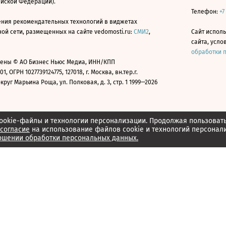
ийской Федерации).
Телефон:
+7
ния рекомендательных технологий в виджетах
й сети, размещенных на сайте vedomosti.ru:
СМИ2
,
Сайт испол
сайта, усл
обработки 
ены © АО Бизнес Ньюс Медиа, ИНН/КПП
01, ОГРН 1027739124775, 127018, г. Москва, вн.тер.г.
уг Марьина Роща, ул. Полковая, д. 3, стр. 1 1999—2026
ookie-файлы и технологии персонализации. Продолжая пользоват
согласие
на использование файлов cookie и технологий персонал
ошении обработки персональных данных.