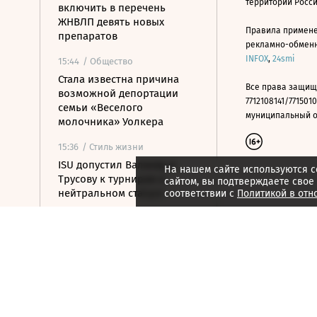
территории Росс
включить в перечень
ЖНВЛП девять новых
Правила примене
препаратов
рекламно-обменно
INFOX
,
24smi
15:44
/ Общество
Стала известна причина
Все права защищ
возможной депортации
7712108141/7715010
семьи «Веселого
муниципальный окр
молочника» Уолкера
15:36
/ Стиль жизни
ISU допустил Валиеву и
На нашем сайте используются c
Трусову к турнирам в
сайтом, вы подтверждаете свое
нейтральном статусе
соответствии с
Политикой в отн
15:25
/ Политика
Беспилотники атаковали
турецкий сухогруз у
Новороссийска
15:24
/ Бизнес
АНО ЦЭ предложила