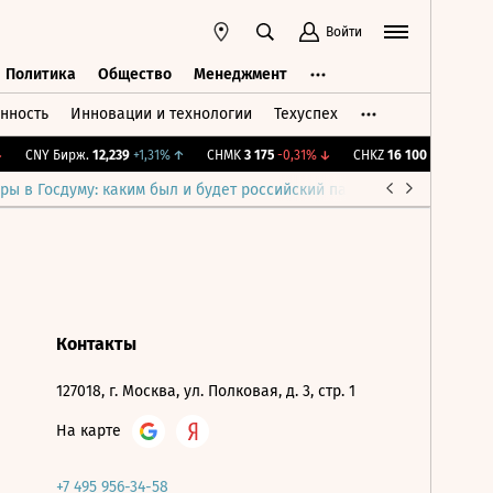
Войти
Политика
Общество
Менеджмент
нность
Инновации и технологии
Техуспех
ть
Политика
Общество
Менеджмент
CNY Бирж.
12,239
+1,31%
↑
CHMK
3 175
-0,31%
↓
CHKZ
16 100
-0,62%
↓
ры в Госдуму: каким был и будет российский парламент
Война н
Контакты
127018, г. Москва, ул. Полковая, д. 3, стр. 1
На карте
+7 495 956-34-58