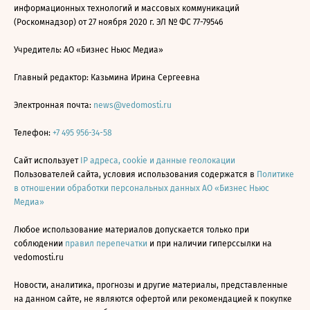
информационных технологий и массовых коммуникаций
(Роскомнадзор) от 27 ноября 2020 г. ЭЛ № ФС 77-79546
Учредитель: АО «Бизнес Ньюс Медиа»
Главный редактор: Казьмина Ирина Сергеевна
Электронная почта:
news@vedomosti.ru
Телефон:
+7 495 956-34-58
Сайт использует
IP адреса, cookie и данные геолокации
Пользователей сайта, условия использования содержатся в
Политике
в отношении обработки персональных данных АО «Бизнес Ньюс
Медиа»
Любое использование материалов допускается только при
соблюдении
правил перепечатки
и при наличии гиперссылки на
vedomosti.ru
Новости, аналитика, прогнозы и другие материалы, представленные
на данном сайте, не являются офертой или рекомендацией к покупке