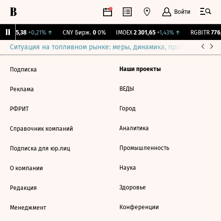
Войти
BI
115,38
+0,21%
↑
CNY Бирж.
0
0%
IMOEX
2 301,65
+1,43%
↑
RGBITR
776,
Ситуация на топливном рынке: меры, динамика, прогнозы
Выб
Наши проекты
Подписка
ВЕДЫ
Реклама
Город
РФРИТ
Аналитика
Справочник компаний
Промышленность
Подписка для юр.лиц
Наука
О компании
Здоровье
Редакция
Конференции
Менеджмент