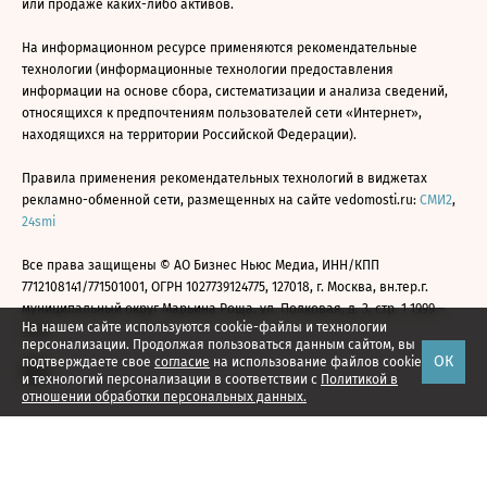
или продаже каких-либо активов.
На информационном ресурсе применяются рекомендательные
технологии (информационные технологии предоставления
информации на основе сбора, систематизации и анализа сведений,
относящихся к предпочтениям пользователей сети «Интернет»,
находящихся на территории Российской Федерации).
Правила применения рекомендательных технологий в виджетах
рекламно-обменной сети, размещенных на сайте vedomosti.ru:
СМИ2
,
24smi
Все права защищены © АО Бизнес Ньюс Медиа, ИНН/КПП
7712108141/771501001, ОГРН 1027739124775, 127018, г. Москва, вн.тер.г.
муниципальный округ Марьина Роща, ул. Полковая, д. 3, стр. 1 1999—
На нашем сайте используются cookie-файлы и технологии
2026
персонализации. Продолжая пользоваться данным сайтом, вы
ОК
подтверждаете свое
согласие
на использование файлов cookie
и технологий персонализации в соответствии с
Политикой в
отношении обработки персональных данных.