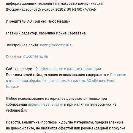
информационных технологий и массовых коммуникаций
(Роскомнадзор) от 27 ноября 2020 г. ЭЛ № ФС 77-79546
Учредитель: АО «Бизнес Ньюс Медиа»
Главный редактор: Казьмина Ирина Сергеевна
Электронная почта:
news@vedomosti.ru
Телефон:
+7 495 956-34-58
Сайт использует
IP адреса, cookie и данные геолокации
Пользователей сайта, условия использования содержатся в
Политике
в отношении обработки персональных данных АО «Бизнес Ньюс
Медиа»
Любое использование материалов допускается только при
соблюдении
правил перепечатки
и при наличии гиперссылки на
vedomosti.ru
Новости, аналитика, прогнозы и другие материалы, представленные
на данном сайте, не являются офертой или рекомендацией к покупке