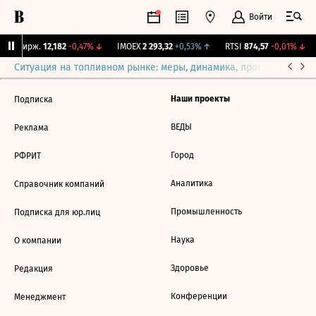
Войти
CNY Бирж.
12,182
-0,47%
↓
IMOEX
2 293,32
+0,53%
↑
RTSI
874,57
-0,01%
↓
Ситуация на топливном рынке: меры, динамика, прогнозы
Выб
Наши проекты
Подписка
ВЕДЫ
Реклама
Город
РФРИТ
Аналитика
Справочник компаний
Промышленность
Подписка для юр.лиц
Наука
О компании
Здоровье
Редакция
Конференции
Менеджмент