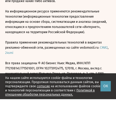
или продаже каких-либо активов.
На информационном ресурсе применяются рекомендательные
технологии (информационные технологии предоставления
информации на основе сбора, систематизации и анализа сведений,
относящихся к предпочтениям пользователей сети «Интернет»,
находящихся на территории Российской Федерации).
Правила применения рекомендательных технологий в виджетах
рекламно-обменной сети, размещенных на сайте vedomosti.ru:
СМИ2
,
24smi
Все права защищены © АО Бизнес Ньюс Медиа, ИНН/КПП
7712108141/771501001, ОГРН 1027739124775, 127018, г. Москва, вн.тер.г.
муниципальный округ Марьина Роща, ул. Полковая, д. 3, стр. 1 1999—
На нашем сайте используются cookie-файлы и технологии
2026
персонализации. Продолжая пользоваться данным сайтом, вы
ОК
подтверждаете свое
согласие
на использование файлов cookie
и технологий персонализации в соответствии с
Политикой в
отношении обработки персональных данных.