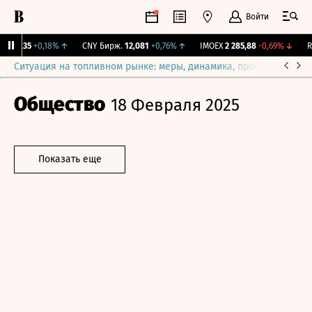
Войти
115,35
+0,18%
↑
CNY Бирж.
12,081
+0,76%
↑
IMOEX
2 285,88
-0,69%
↓
RG
Ситуация на топливном рынке: меры, динамика, прогнозы
Выб
Общество
18 Февраля 2025
Показать еще