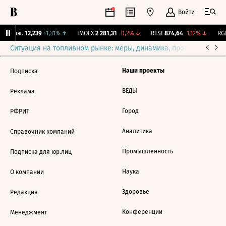
Войти
Y Бирж.
12,239
+1,31%
↑
IMOEX
2 281,31
-0,2%
↓
RTSI
874,64
-1,12%
↓
RGB
Ситуация на топливном рынке: меры, динамика, прогнозы
Выб
Наши проекты
Подписка
ВЕДЫ
Реклама
Город
РФРИТ
Аналитика
Справочник компаний
Промышленность
Подписка для юр.лиц
Наука
О компании
Здоровье
Редакция
Конференции
Менеджмент