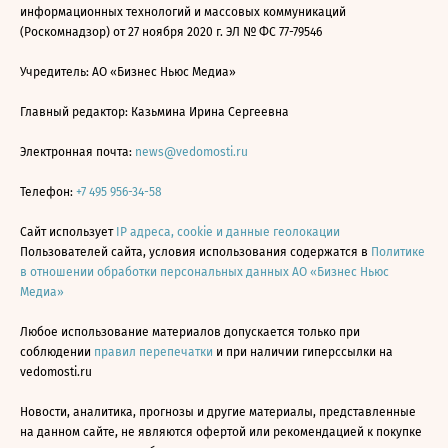
информационных технологий и массовых коммуникаций
(Роскомнадзор) от 27 ноября 2020 г. ЭЛ № ФС 77-79546
Учредитель: АО «Бизнес Ньюс Медиа»
Главный редактор: Казьмина Ирина Сергеевна
Электронная почта:
news@vedomosti.ru
Телефон:
+7 495 956-34-58
Сайт использует
IP адреса, cookie и данные геолокации
Пользователей сайта, условия использования содержатся в
Политике
в отношении обработки персональных данных АО «Бизнес Ньюс
Медиа»
Любое использование материалов допускается только при
соблюдении
правил перепечатки
и при наличии гиперссылки на
vedomosti.ru
Новости, аналитика, прогнозы и другие материалы, представленные
на данном сайте, не являются офертой или рекомендацией к покупке