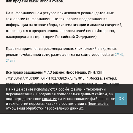
или продаже каких-либо активов.
На информационном ресурсе применяются рекомендательные
технологии (информационные технологии предоставления
информации на основе сбора, систематизации и анализа сведений,
относящихся к предпочтениям пользователей сети «Интернет»,
находящихся на территории Российской Федерации).
Правила применения рекомендательных технологий в виджетах
рекламно-обменной сети, размещенных на сайте vedomosti.ru:
СМИ2
,
24smi
Все права защищены © АО Бизнес Ньюс Медиа, ИНН/КПП
7712108141/771501001, ОГРН 1027739124775, 127018, г. Москва, вн.тер.г.
муниципальный округ Марьина Роща, ул. Полковая, д. 3, стр. 1 1999—
На нашем сайте используются cookie-файлы и технологии
2026
персонализации. Продолжая пользоваться данным сайтом, вы
ОК
подтверждаете свое
согласие
на использование файлов cookie
и технологий персонализации в соответствии с
Политикой в
отношении обработки персональных данных.