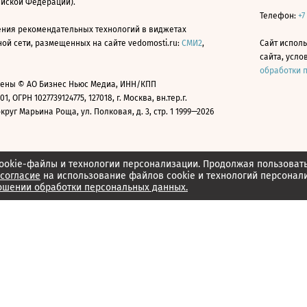
ийской Федерации).
Телефон:
+7
ния рекомендательных технологий в виджетах
й сети, размещенных на сайте vedomosti.ru:
СМИ2
,
Сайт испол
сайта, усл
обработки 
ены © АО Бизнес Ньюс Медиа, ИНН/КПП
01, ОГРН 1027739124775, 127018, г. Москва, вн.тер.г.
уг Марьина Роща, ул. Полковая, д. 3, стр. 1 1999—2026
ookie-файлы и технологии персонализации. Продолжая пользоват
согласие
на использование файлов cookie и технологий персонал
ошении обработки персональных данных.