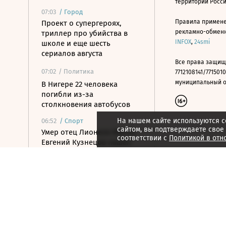
территории Росс
07:03
/
Город
Правила примене
Проект о супергероях,
рекламно-обменно
триллер про убийства в
INFOX
,
24smi
школе и еще шесть
сериалов августа
Все права защищ
07:02
/ Политика
7712108141/7715010
муниципальный окр
В Нигере 22 человека
погибли из-за
столкновения автобусов
На нашем сайте используются c
06:52
/
Спорт
сайтом, вы подтверждаете свое
Умер отец Лионеля Месси,
соответствии с
Политикой в отн
Евгений Кузнецов нашел
новый клуб в КХЛ
06:46
/
Страна
В Уфе дроны пытались
атаковать предприятия
06:35
/ Политика
Российские войска