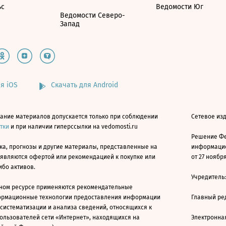
ьс
Ведомости Юг
Ведомости Северо-
Запад
я iOS
Скачать для Android
ание материалов допускается только при соблюдении
Сетевое изд
атки
и при наличии гиперссылки на vedomosti.ru
Решение Фе
ка, прогнозы и другие материалы, представленные на
информацио
 являются офертой или рекомендацией к покупке или
от 27 ноября
ибо активов.
Учредитель
ном ресурсе применяются рекомендательные
ормационные технологии предоставления информации
Главный ре
 систематизации и анализа сведений, относящихся к
ользователей сети «Интернет», находящихся на
Электронна