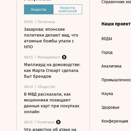
Справочник ко
Новости
Новости
компаний
09:05
/ Политика
Наши проек
Захарова: японские
политики делают вид, что
ВЕДЫ
атомные бомбы упали с
НЛО
Город
08:55
/ Менеджмент
Миллиард на домоводстве:
Аналитика
как Марта Стюарт сделала
быт брендом
Промышленнос
08:49
/ Общество
Наука
В МВД рассказали, как
мошенники похищают
данные карт при покупках
Здоровье
онлайн
Конференции
08:33
/ Политика
Что известно об атаке на