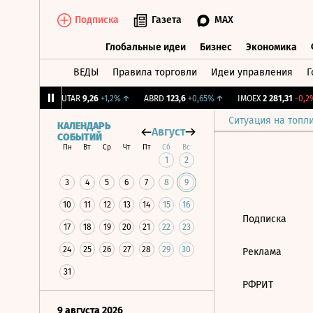
Подписка
Газета
MAX
Глобальные идеи
Бизнес
Экономика
ВЕДЫ
Правила торговли
Идеи управления
Г
Глобальные идеи
Бизнес
Экономик
39
+1,31%
↑
UTAR
9,26
+1,2%
↑
ABRD
123,6
+0,65%
↑
IMOEX
2 281,31
-0,2%
Ситуация на топл
КАЛЕНДАРЬ
Август
СОБЫТИЙ
Пн
Вт
Ср
Чт
Пт
Сб
Вс
1
2
3
4
5
6
7
8
9
10
11
12
13
14
15
16
Подписка
17
18
19
20
21
22
23
24
25
26
27
28
29
30
Реклама
31
РФРИТ
9 августа 2026