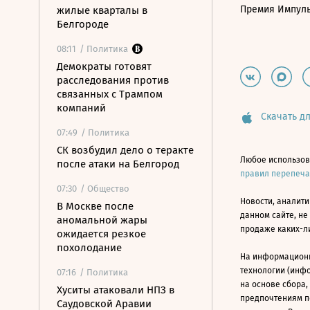
Премия Импул
жилые кварталы в
Белгороде
08:11
/ Политика
Демократы готовят
расследования против
связанных с Трампом
компаний
Скачать дл
07:49
/ Политика
СК возбудил дело о теракте
Любое использов
после атаки на Белгород
правил перепеч
07:30
/ Общество
Новости, аналити
В Москве после
данном сайте, не
аномальной жары
продаже каких-л
ожидается резкое
похолодание
На информацион
технологии (инф
07:16
/ Политика
на основе сбора,
Хуситы атаковали НПЗ в
предпочтениям п
Саудовской Аравии