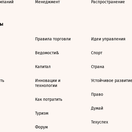
мпаний
Менеджмент
Распространение
ты
Правила торговли
Идеи управления
Ведомости&
Спорт
Капитал
Страна
ть
Инновации и
Устойчивое развити
технологии
Право
Как потратить
Думай
Туризм
Техуспех
Форум