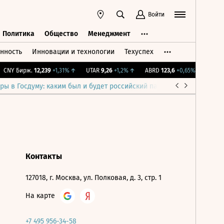
Войти
Политика
Общество
Менеджмент
нность
Инновации и технологии
Техуспех
ть
Политика
Общество
Менеджмент
CNY Бирж.
12,239
+1,31%
↑
UTAR
9,26
+1,2%
↑
ABRD
123,6
+0,65%
↑
IMOE
ры в Госдуму: каким был и будет российский парламент
Война н
Контакты
127018, г. Москва, ул. Полковая, д. 3, стр. 1
На карте
+7 495 956-34-58