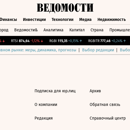
Финансы
Инвестиции
Технологии
Медиа
Недвижимость
ород
Ведомости&
Аналитика
Капитал
Страна
Промышле
а
Финансы
Инвестиции
Технологии
Медиа
Недвижимос
↓
RTSI
874,64
-1,12%
↓
RGBI
115,35
+0,15%
↑
RGBITR
777,46
+0,24%
↑
ивном рынке: меры, динамика, прогнозы
Выбор редакции
Выбо
Подписка для юр.лиц
Архив
О компании
Обратная связь
Редакция
Справочный центр