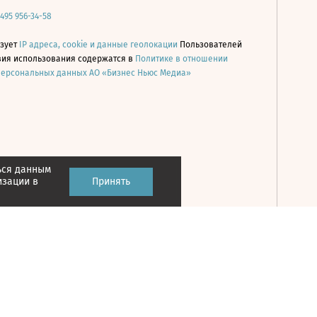
 495 956-34-58
ьзует
IP адреса, cookie и данные геолокации
Пользователей
овия использования содержатся в
Политике в отношении
персональных данных АО «Бизнес Ньюс Медиа»
ься данным
Принять
изации в