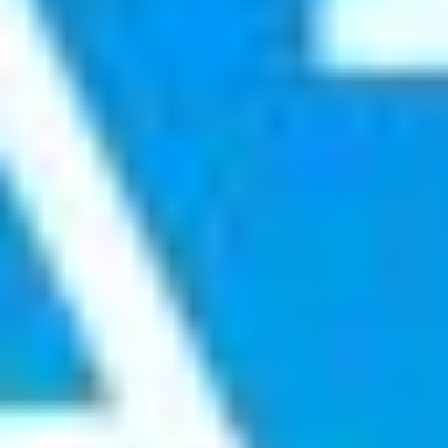
подарок
* Бонус зачисляется в виде фрибета на сумму до 1500 рублей.
Фрибет – бонусные средства, зачисляемые Участнику Акции
на бонусный счёт, по факту выполнения условий.
Информация об организаторе основанных на риске игр, пари,
о правилах их проведения, о призовом фонде таких игр, пари,
о количестве, сроках, месте и порядке получения призов или
выигрышей указана на сайте www.betcity.ru. Розыгрыш
происходит во время события.
Топы букмекеров
Смотреть всё
БК с минимальным депозитом
5
/5
Обзор
На сайт
5
/5
Обзор
На сайт
5
/5
Обзор
На сайт