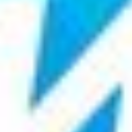
Жоау Мариу забивает пенальти в ворота «Брюгге».
Источник: UEFA
«Брюгге» после сенсационного выхода в плей-офф Лиги
чемпионов угодил в глубочайший кризис. В 16 последних
встречах команда одержала всего две победы, опустившись на
четвертое место в чемпионате Бельгии. Накануне Нового года
«черно-синих» возглавил бывший футболист сборной Англии
Скотт Паркер, но сдвинуть увязший воз с места ему пока не
удается.
БОНУСЫ ЗА ПЕРВЫЙ ДЕПОЗИТ В БУКМЕКЕРСКИХ
КОНТОРАХ РОССИИ
Ставка на «Бенфику»