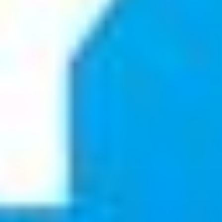
Лучшие букмекерские конторы
5
/5
Обзор
На сайт
5
/5
Обзор
На сайт
5
/5
Обзор
На сайт
Смотреть полный список
Легальные букмекеры России
5
/5
Обзор
На сайт
5
/5
Обзор
На сайт
5
/5
Обзор
На сайт
Смотреть полный список
Топ букмекеров на Андроид
5
/5
Обзор
На сайт