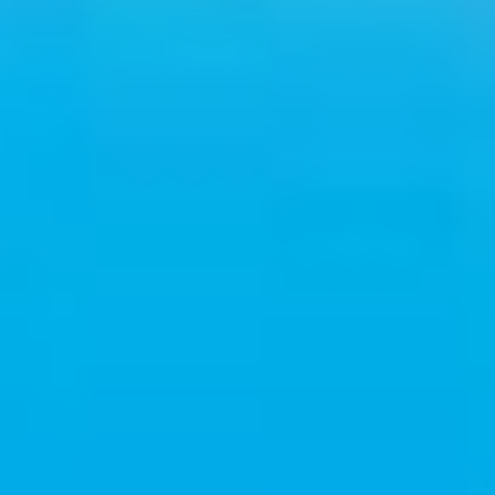
Ставка на «Брюгге»
Сравнение коэффициентов букмекеров
ЛУЧШИЕ БУКМЕКЕРСКИЕ КОНТОРЫ РОССИИ В
Прогноз и ставка
2023 ГОДУ
UPD: результат
Дата / Время:
07.03.2023, 23:00 мск.
Стадион:
«Эштадиу да Луж» (Лиссабон)
Судья:
Халил Мелер (Нидерланды)
Прямая трансляция:
«Матч Футбол 1»
ЛУЧШИЕ БУКМЕКЕРЫ С ЛАЙВ-СТАВКАМИ
Потери
«Бенфика»:
Юлиан Дракслер, Михайло Ристич, Гонсалу