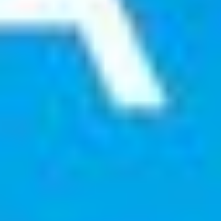
Смотреть полный список
Букмекеры с бонусами
5
/5
Обзор
На сайт
5
/5
Обзор
На сайт
5
/5
Обзор
На сайт
Смотреть полный список
Букмекеры с лайв-ставками
5
/5
Обзор
На сайт
5
/5
Обзор
На сайт
5
/5
Обзор
На сайт
Смотреть полный список
БК с мобильной версией
5
/5
Обзор
На сайт