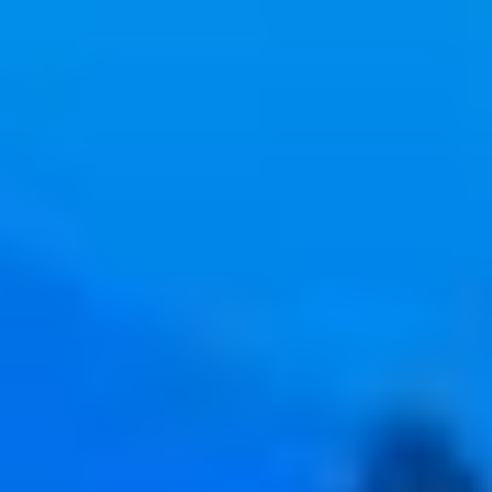
«Зенит» — чемпион, «Спартак» — первый клуб Москвы,
лучшие бомбардиры — Кордоба и Тюкавин
Новости
Карту болельщика превратят в цифровую экосистему.
Главный приз за прогнозы – электромобиль
Новости
Матч «Ротор» — «СКА-Хабаровск» стал самым крупным по
обороту букмекеров во 2-м туре Лиги PARI
Новости
БЕТСИТИ организовал на «ВТБ Арене» мероприятие к
финалу ЧМ-2026
Новости
Ничья в финале ЧМ-2026 принесла любителю ставок более 30
000 000 рублей
Новости
Новое
Новости
Букмекер БЕТ-М обновил приветственную акцию
До 3000 рублей фрибетами
Новости
На UTLC CUP-2026 сыграют команды из России,