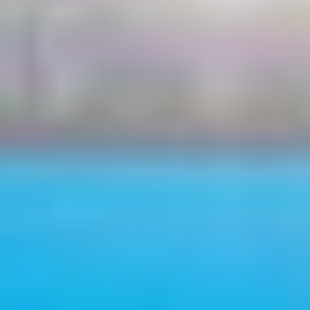
четвертьфинала
Роман Фейгин
Полное содержание
Лиссабонская «Бенфика» в ответном матче 1/8 финала Лиги
чемпионов, во вторник, 7 марта, примет на своем поле
Потери
«Брюгге». За выход португальского клуба в следующий раунд
Последние матчи команд
можно не переживать, а вот заявку на более масштабный
Расклады перед матчем
успех нужно делать уже сейчас.
Ставка на «Бенфику»