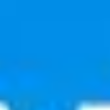
в шести из восьми последних домашних встреч в Лиге
чемпионов. У «Брюгге», напротив, с голами как-то очень
туго. Предлагаем рассмотреть ставку на
победу хозяев с
разницей в два гола и больше
. У
БК «Фонбет»
варианту Ф1
(-1,5) соответствует шикарный коэффициент 2,20.
АКЦИЯ ОТ «ФОНБЕТ» - СТРАХОВКА ЭКСПРЕССА
UPD: результат
Наша ставка выиграла. «Бенфика» победила в ответном
матче со счетом 5:1.
Ранее по теме:
Челси — Боруссия Д, 7 марта: прогноз и ставка
на ответный матч 1/8 финала Лиги чемпионов
Erid: 2VtzqukHk1d
Призовой квиз от БЕТСИТИ
Проверьте знания об истории Лиги чемпионов и заберите