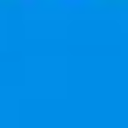
Сравнение коэффициентов букмекеров
Коэффициенты букмекеров на матч «Бенфика» -
«Брюгге»
Победа 1
Ничья
Победа
Проход
Пр
Действие
(основное
2 (о.
1
время)
(о. в.)
в.)
«Мелбет»
1,47
4,75
7,40
1,01
20,
«1хСтавка»
1,475
4,74
7,20
1,01
21,
«Зенит»
1,47
4,80
7,30
-
20,
«Бетсити»
1,47
4,80
7,30
1,01
21,
«Бетбум»
1,44
4,67
7,28
1,01
20,
Прогноз и ставка
«Бенфика» забивала как минимум два мяча в основное время