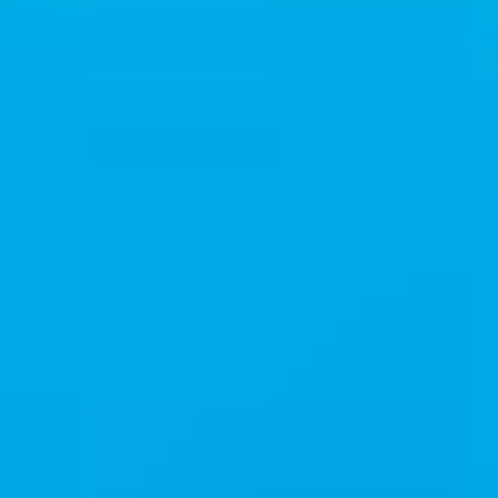
2-й круг: Лейла Фернандес (Канада) – 6:1, 6:1
3-й круг: Людмила Самсонова (Россия, 14) - 6:1, 6:0
Четвертьфинал: Каролина Плишкова (Чехия) - отказ
Полуфинал: Кори Гауфф (США, 5) - 6:4, 6:2
Барбора Крейчикова (27 лет, 30-я ракетка мира)
1-й круг: Ирина-Камелия Бегу (Румыния) - 6:4, 6:2
2-й круг: Дарья Касаткина (Россия, 7) – 6:4, 4:6, 7:5
3-й круг: Петра Квитова (Чехия, 12) - 6:3, 6:2
Четвертьфинал: Арина Соболенко (Беларусь, 2) - 0:6, 7:6
(7:2), 6:1
Полуфинал: Джессика Пегула (США, 3) - 6:1, 5:7, 6:0
ЛУЧШИЕ БУКМЕКЕРСКИЕ КОНТОРЫ РОССИИ В
2023
Личные встречи