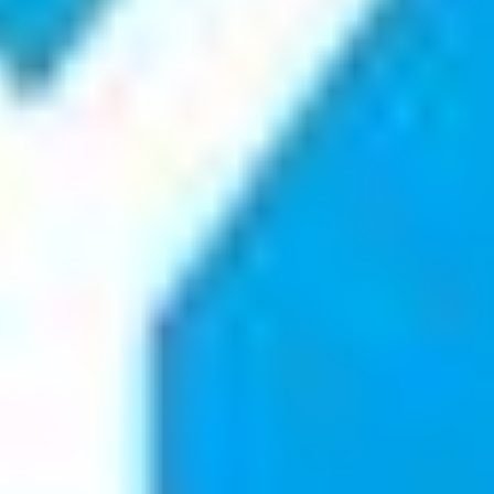
5
/5
Обзор
На сайт
5
/5
Обзор
На сайт
Смотреть полный список
Топ букмекерских контор на iOS
5
/5
Обзор
На сайт
5
/5
Обзор
На сайт
5
/5
Обзор
На сайт
Смотреть полный список
Лучшие букмекерские конторы
5
/5
Обзор
На сайт
5
/5
Обзор
На сайт
5
/5
Обзор
На сайт
Смотреть полный список