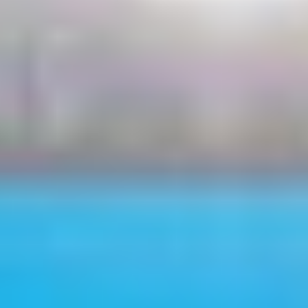
Чешка готова дать бой фавориту
Роман Фейгин
Ига Швентек и Барбора Крейчикова (слева направо)
Полное содержание
Первая ракетка мира полячка Ига Швентек в субботу, 25
февраля, сыграет в финале престижнейшего теннисного
Выступление на турнире в Дубае
турнира Dubai Duty Free Tennis Championships с поймавшей
Личные встречи
невероятный кураж Барборой Крейчиковой из Чехии. Стоит
Ставки на исход
ли ждать сенсации на соревнованиях серии WTA 1000 с
Ставки на форы