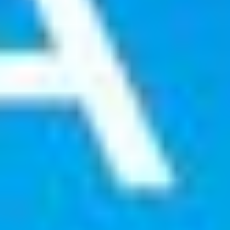
Топы букмекеров
Смотреть всё
БК с минимальным депозитом
5
/5
Обзор
На сайт
5
/5
Обзор
На сайт
5
/5
Обзор
На сайт
Смотреть полный список
Букмекеры с бонусами
5
/5
Обзор
На сайт
5
/5
Обзор
На сайт
5
/5
Обзор
На сайт