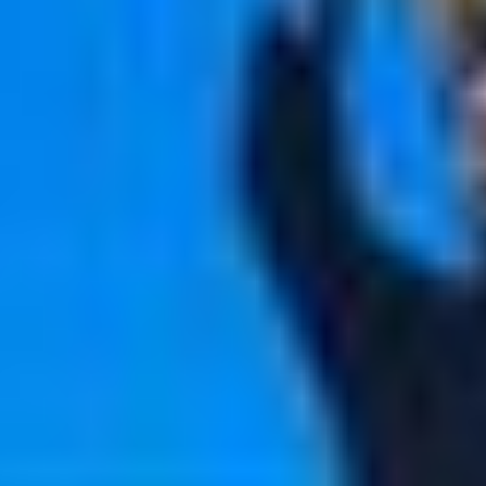
Новости
Финал ЧМ-2026 стал самым крупным по обороту и
прибыли букмекеров матчем в году
Главные беттинговые итоги Кубка мира
Новости
«Марафон» подвел итоги чемпионата мира по футболу
Самые крупные ставки и выигрыши, наиболее
прибыльные матчи
Новости
Клиенты букмекеров уверены в победе ЦСКА над
«Балтикой» в стартовом матче РПЛ
Премьер-лига возвращается!
Новости
«Зенит» — чемпион, «Спартак» — первый клуб
Москвы, лучшие бомбардиры — Кордоба и Тюкавин
Букмекеры назвали фаворитов нового сезона РПЛ
Новости