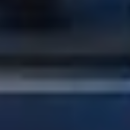
Справочник компаний
Ведомости.СПб
Как потратить
Недвижимость
Конференции
Форум
Контакты
127018, г. Москва, ул. Полковая, д. 3, стр. 1
На карте:
+7 495 956-34-58, +7 495 956-07-16
info@vedomosti.ru
Любое использование материалов допускается только при
соблюдении
правил перепечатки
и при наличии гиперссылки
на vedomosti.ru
Новости, аналитика, прогнозы и другие материалы,
представленные на данном сайте, не являются офертой или
рекомендацией к покупке или продаже каких-либо активов.
На информационном ресурсе применяются рекомендательные
технологии (информационные технологии предоставления