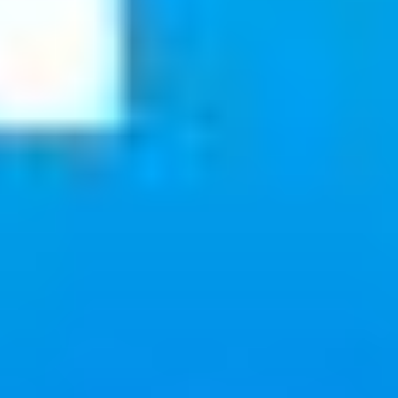
Легальные букмекеры России
5
/5
Обзор
На сайт
5
/5
Обзор
На сайт
5
/5
Обзор
На сайт
Смотреть полный список
Топ букмекеров на Андроид
5
/5
Обзор
На сайт
5
/5
Обзор
На сайт
5
/5
Обзор
На сайт
Смотреть полный список
Смотреть всё
Рекомендуем