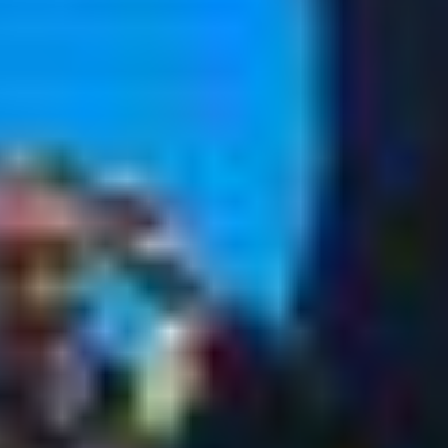
Матч «Ротор» — «СКА-Хабаровск» стал самым
крупным по обороту букмекеров во 2-м туре Лиги PARI
Экспресс-ставка принесла беттору более 800 тысяч
рублей
Новости
Победа Англии над Францией принесла беттору более
41 000 000 рублей
Один из самых крупных выигрышей в PARI на ЧМ-2026
Новости
Бетторы считают Испанию фаворитом 90 минут финала
ЧМ-2026, но верят в чемпионство Аргентины
Главный матч года
Новости
Испания - Аргентина, 19 июля: где смотреть финал
ЧМ-2026, прямая трансляция матча
Месси идет за вторым Кубком мира
Новости