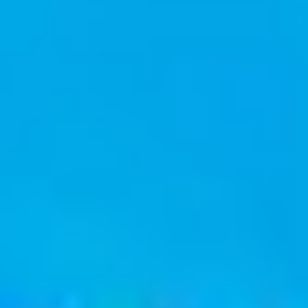
Швентек и Крейчикова встречались трижды, и преимущество
полячки пока минимально - 2:1. В 2021 году Ига обыгрывала
соперницу на турнирах в Риме и Майами.
Барбора Крейчикова с трофеем на турнире в
Остраве после победы над Игой Швентек.
Источник: WTA
А вот в октябре 2022-го Барбора взяла реванш в финале
домашнего ля себя турнира в Остраве со счетом 5:7, 7:6 (7:4),
6:3. Встреча продолжалась 3 часа 16 минут. Для тот