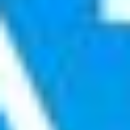
Спортивная роспись 24bet включает все основные исходы,
также БК дополнительно принимает пари на игровые отрезки
и статистические данные. Контора углубляет вариативность
ближе к началу матча. Букмекер расписывает:
Внушительный охват фор и тоталов. В некоторых
случаях контора даже принимает пари на варианты с
коэффициентами 1.05 и ниже.
Комбинации рынков. Можно поставить на результат
матча и тотал одновременно. Подобие экспресса,
действующего в рамках одной игры.
Статистику спортсменов. БК 24bet принимает ставки на
голы и ассисты конкретных игроков.
Детальная проработка предложена для основных матчей
главных ставочных дисциплин. Экзотические направления
сильно ограничены в выборе. Часто 24bet ограничивает
роспись рынком победителя.
Коэффициенты