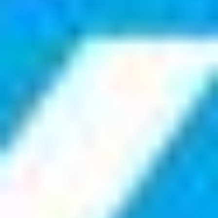
чемпионата и сам турнир. Для топовых соревнований
реализована система быстрого поиска. Они появятся на
виджете сразу после выбора соответствующей
дисциплины.
Развернуть игру. По умолчанию букмекер
демонстрирует коэффициенты основных исходов, форы
и тоталы. Альтернативы открываются после нажатия по
строке матча.
Выбрать коэффициент. Он автоматически добавится в
купон.
Заключить пари. Желаемую сумму можно написать в
соответствующей строке или выбрать кнопки быстрой
ставки. Также через них можно поставить минимальную
и максимальную суммы.
Минимум на матч контора принимает 30 рублей. Максимумы
индивидуальны для каждого коэффициента.
В настройках сайта допускается установка размеров любимых
ставок и условий использования кешаута. Также есть
возможность применить пари в 1 клик.