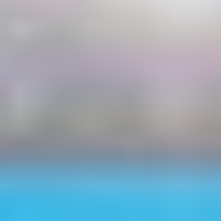
FAQ
Редакция «Ведомостей» советует подождать с регистрацией в
24bet до появления бонусов. Будет обидно, если вы
зарегистрируетесь до запуска программы и потеряете доступ к
welcome-акции. Пока же можно зарегистрироваться в других
БК, где уже запущены разные бонусные предложения для
новичков и постоянных клиентов.
Букмекер
Бонус
✅
🎁
3000 ₽
за регистрацию и
Winline
Регистра
первый депозит
✅
🎁
До 5000 ₽
после
ПАРИ
Регистра
регистрации и отыгрыша
✅
🎁
До 5000 ₽
за создание
Марафон
Регистра
аккаунта в приложении
✅
БЕТСИТИ
🎁
До 1500 ₽
за верификацию
Регистра