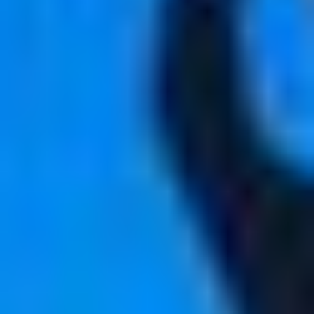
➕ Ширина линии и
➖ Нет прямых трансляций
глубина росписи
➕ Небольшая
➖ Отсутствуют бонусы
минимальная ставка
➖ Мало контактов со служ
поддержки
Заключение
Недостатки 24bet в большей степени объясняются возрастом
букмекерской конторы. Компания осваивается на рынке,
поэтому еще не реализовала всех возможностей. Статья будет
корректироваться по мере добавления новых функций.
FAQ