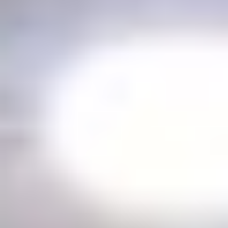
Полное содержание
24bet — самый молодой букмекер России. Контора появилась
в середине марта 2026 года. Сайт принадлежит и управляется
Бонусы и акции
ООО «Ф.О.Н.». Работа БК осуществляется на основании
Регистрация
лицензии № Л027-00108-77/00395480 от 26 июня 2009-го.
Верификация
Вход в личный кабинет
Пополнение счета
Бонусы и акции
Личный кабинет
Линия
Роспись
Коэффициенты
Как сделать ставку в 24bet
БК 24bet работает недавно и еще не сформировал собственные
Лайв-сервис в 24bet
бонусы и акции. Но их появление — вопрос ближайшего
Вывод выигрышей
времени. Причем букмекер явно не планирует ограничиваться
Мобильная версия 24bet
классическими предложениями и также даст возможность
Приложение 24bet
проверить силы в турнирах. По крайней мере такие разделы
Служба поддержки
на сайте уже есть.
Плюсы и минусы
Заключение