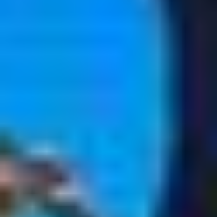
Как скачать 24bet на Android?
У букмекерской конторы пока нет собственного приложения
для Android. Скачать 24bet на телефон не получится.
Как скачать 24bet на iOS?
Букмекерская контора не выпускала приложения для iOS.
Играть в БК на iPhone получится только через мобильную
версию сайта.
Какой фрибет дают в 24bet за регистрацию?
Пока букмекер 24bet не предлагает приветственных бонусов
за регистрацию. Однако такие предложения БК могут
появиться в ближайшее время.