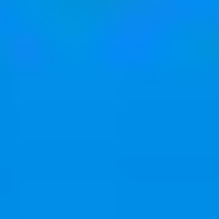
В личном кабинете букмекерской конторы 24bet открываются
все разделы, необходимые для комфортного использования
услуг. Он открывается при нажатии на иконку человека,
расположенную рядом с кнопкой пополнения. В левой части
экрана покажут ФИО игрока и текущий банкролл. Под ним
находятся 7 дополнительных кнопок действия:
«Мой профиль»
. Содержит информацию о основных
данных беттора: номер телефона, почту, статус
верификации, номер счета. Там же можно работать с
рекламными рассылками 24bet. Через раздел «Мой
профиль» также получится поменять номер телефона,
почту или пароль.
«Пополнения и выплаты»
. Это финансовый блок,
через который можно внести деньги или заказать
выигрыш. В подразделе «Ваши запросы» находится
история снятий с БК.
«Пари и операции»
. Меню проинформирует о текущих
ставках беттора и прошлых транзакциях.
«Запросы»
. Раздел хранит историю обращений в
службу поддержки. Через него также можно направить
запрос в техпомощь. В блоке содержится информация,
которую отправляли/получали игроки.
«Идентификация»
. Демонстрирует текущий статус