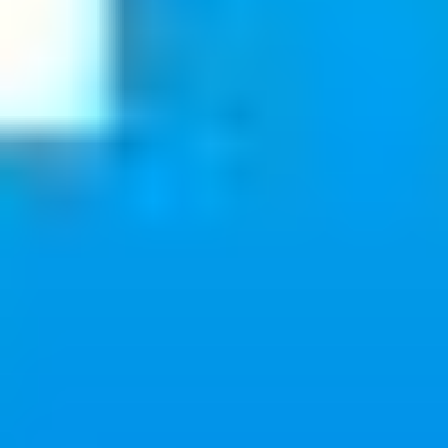
Кликнуть на «Пополнить» и зайти на страницу для
вывода выигрышей.
Выбрать вариант и сформировать заявку.
Подтвердить запрос на снятие.
По умолчанию на сайте показывают все доступные методы
вывода. Однако способы заблокированы. Любой из вариантов
откроется, если беттор совершит через него пополнение и
сохранит в системе. Диапазон допустимых сумм снятия
определяется статусом верификации и подходящим игроку
способом.
Лимиты при продвинутой
Метод снятия
идентификации
СБП
1000-595 000 ₽