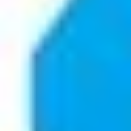
Лайв-сервис в 24bet
Пользователям букмекера 24bet доступен лайв-сервис. Прием
пари осуществляется на водное поло, футбол, хоккей, теннис
и многие другие направления. При оценке текущего
предложения для игроков каких-то интересных решений не
найдено. Пока у букмекера нет прямых трансляций или
расширенной лайв-статистики.
Вывод выигрышей
Официальный статус 24bet определяет специфику работы с
платежными операциями. Они осуществляются
исключительно через ЕЦУПИС. При запросе на вывод
беттору поступит сообщение от центра с одноразовым кодом.
Его необходимо написать в соответствующем поле, после чего
дождаться зачисления средств со стороны конторы. Процедура
занимает минимум времени, визуальное оформление сайта
лаконичное и исключает путаницу: