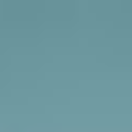
Партнерский проект
Партнерский проект
Получить бонус
Бонус для новых игроков – до 25000₽ за пополнение счёта с
промокодом VED25
Реклама / ООО «БК «ПАРИ» 18+
Erid: 2Vtzqvh9oV2
Ведомости
Ведомости&
Город