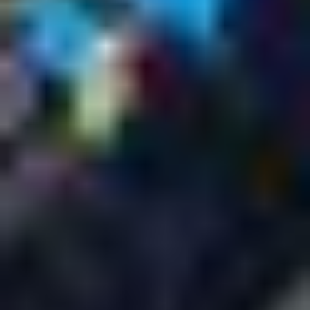
кешбэк до 100%
VIP-клуб от БК Winline: кешбэк до 100% ежемесячно
Получить бонус
Подробнее
1608 дней 15 часов
Смотреть обзор бонуса Новая лояльность от БК Winline:
фрибеты до 10 000 рублей и кешбэк до 100% еженедельно
Акции
Условия