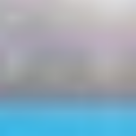
Смотреть обзор бонуса Фрибет БЕТ-М до 3000 рублей за
регистрацию и депозиты
Фрибеты за депозит
Условия
до 3000 ₽
Фрибет БЕТ-М до 3000 рублей за регистрацию и депозиты
Получить бонус
Подробнее
116 дней 3 часов
Смотреть обзор бонуса Еженедельный кешбэк 5% от БК БЕТ-
М
Фрибеты за депозит
Условия