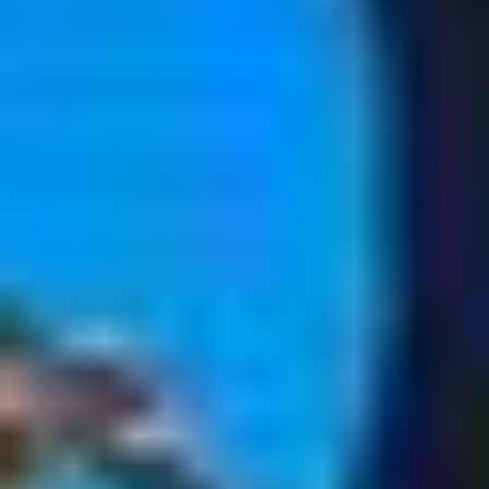
до 10 000 ₽
Друзья от БК BetBoom: фрибеты до 10 000 рублей за
приглашение друзей
Получить бонус
Подробнее
147 дней 15 часов
Смотреть обзор бонуса Программа лояльности другого уровня
от БК PARI: кешбэк до 30%
Акции
Условия
до 30% кешбэка
Программа лояльности другого уровня от БК PARI: кешбэк до
30%
Получить бонус
Подробнее
147 дней 15 часов
Смотреть обзор бонуса VIP-клуб от БК Winline: кешбэк до
100% ежемесячно
Акции
Условия