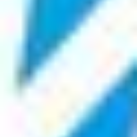
Максимальный размер
Индивидуально
бонуса
Минимальный депозит
25 ₽
Тип пари
Ординар, экспресс
Минимальный коэффициент
1.01 (для получения
бонуса)
Размер отыгрыша
—
Срок отыгрыша бонуса
—