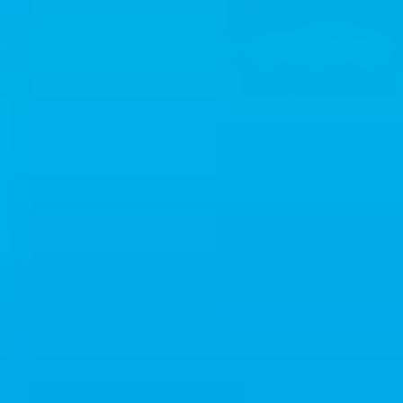
до 25 000 ₽
Фрибеты каждую неделю от БК БЕТ-М: до 25 000 рублей за
ставки на экспрессы и ординары
Получить бонус
Подробнее
115 дней 3 часов
Смотреть обзор бонуса Экспресс-буст от БК БЕТ-М
Акции
Условия
буст на экспрессы
Экспресс-буст от БК БЕТ-М