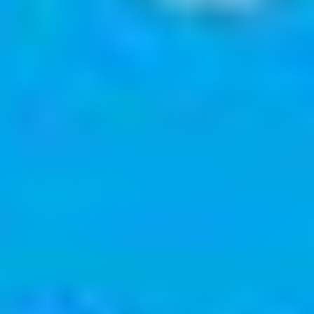
9999 ₽
Промокод PARI на 9999 рублей за регистрацию и первое
пополнение счета
Получить бонус
Подробнее
LUXURY
Промокоды
147 дней 15 часов
Смотреть всё
Топы букмекеров
Смотреть всё
БК с минимальным депозитом
5
/5
Обзор
На сайт
5
/5
Обзор
На сайт
5
/5
Обзор
На сайт
Смотреть полный список
Букмекеры с бонусами