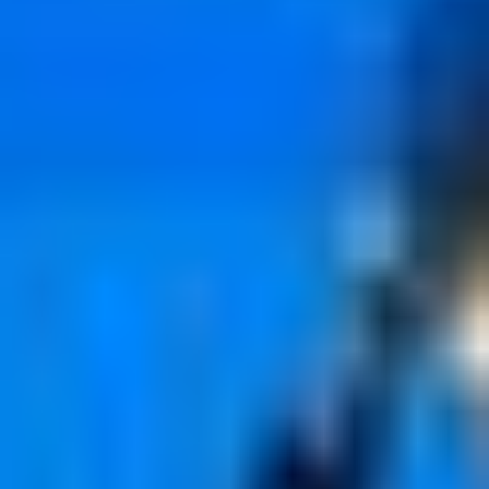
Условия
2000 ₽
FME x DESOUT от БК Фонбет: фрибеты на 2000 рублей за
участие в мини-игре
Получить бонус
Подробнее
147 дней 15 часов
Смотреть обзор бонуса БК Фонбет: фрибеты 1000 рублей за
активность в Telegram-канале FONBET Esports
Акции
Условия