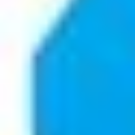
5
/5
Обзор
На сайт
Смотреть полный список
Киберспортивные букмекеры
5
/5
Обзор
На сайт
5
/5
Обзор
На сайт
5
/5
Обзор
На сайт
Смотреть полный список
Топ букмекерских контор на iOS
5
/5
Обзор
На сайт
5
/5
Обзор
На сайт
5
/5
Обзор
На сайт
Смотреть полный список
Лучшие букмекерские конторы