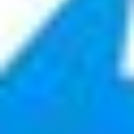
Срок окончания акции
17.05.2026 (23:59 МС
Ставка не должна быть аннулирована, отменена или признана
недействительной.
Преимущества и недостатки
Плюсы
Минусы
➕ Подходит для ординаров и
➖ Действует только на п
экспрессов
в прематче
➕ Нет ограничений по
сумме и кэфу
Заключение