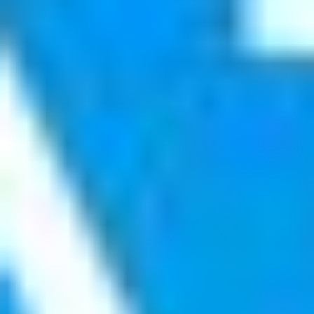
Тип пари
Ординар
Минимальный коэффициент
1.01
Размер отыгрыша
х1
Срок использования бонуса
7 дней
Срок окончания акции
25.05.2026 (12:00 МСК)
Для выполнения подходят ставки с любым результатом.
Преимущества и недостатки