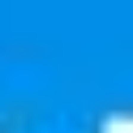
Фрибет подходит для одиночных пари и не имеет
ограничений по кэфам. Срок использования бонуса
составляет 7 дней с момента попадания на счет.
Правила и условия: лимиты и
ограничения при использовании
бонуса 3000 рублей от Лиги Ставок
Ниже представлены ключевые моменты действующей
промоакции.
Максимальный размер бонуса
3000 ₽
Минимальный депозит
100 ₽