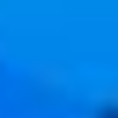
Топы букмекеров
Смотреть всё
БК с минимальным депозитом
5
/5
Обзор
На сайт
5
/5
Обзор
На сайт
5
/5
Обзор
На сайт
Смотреть полный список
Букмекеры с бонусами
5
/5
Обзор
На сайт
5
/5
Обзор
На сайт
5
/5
Обзор
На сайт
Смотреть полный список
Букмекеры с лайв-ставками