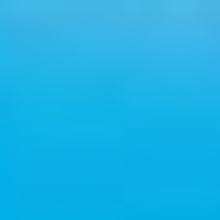
возврат 100%
Страховка от 0:0 на РПЛ от БК Лига Ставок: возврат ставки
деньгами при нулевой ничьей
Получить бонус
Подробнее
148 дней 17 часов
Смотреть обзор бонуса БК Лига Ставок: промокод на фрибеты
до 7500 рублей за пари на РПЛ
Промокоды
Условия