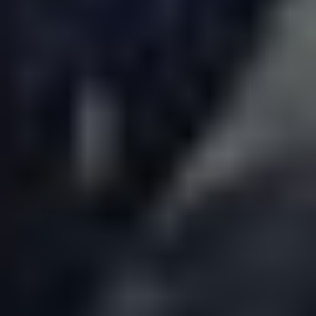
от 100 ₽
Футбольный квинтет от БК Балтбет: фрибет от 100 рублей за
ставки на футбол
Получить бонус
Подробнее
1 дней 17 часов
Смотреть обзор бонуса БК Марафон: фрибеты на 1500 рублей
за экспресс-ставки на еврокубки
Фрибеты за депозит
Условия