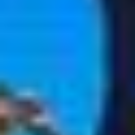
5
/5
Обзор
На сайт
5
/5
Обзор
На сайт
5
/5
Обзор
На сайт
Смотреть полный список
Топ букмекеров на Андроид
5
/5
Обзор
На сайт
5
/5
Обзор
На сайт
5
/5
Обзор
На сайт
Смотреть полный список
Смотреть всё
Лучшие фрибеты и бонусы на первый
депозит в 2026 году