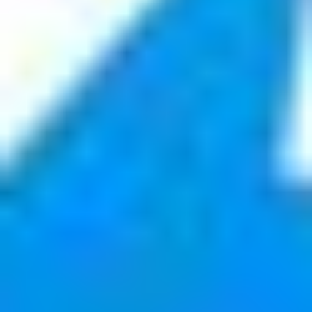
1000 ₽
«Ловим сигналы» от БК Лига Ставок: фрибет 1000 рублей за
ставки на киберспорт
Получить бонус
Подробнее
4 дней 17 часов
Смотреть обзор бонуса Страховка экспресса от БК Лига
Ставок: фрибеты на общий призовой фонд в 20 000 000
рублей
Фрибеты за депозит
Условия
Индивидуально
Страховка экспресса от БК Лига Ставок: фрибеты на общий
призовой фонд в 20 000 000 рублей
Получить бонус
Подробнее
148 дней 17 часов
Смотреть всё