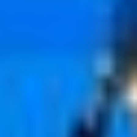
5
/5
Обзор
На сайт
5
/5
Обзор
На сайт
5
/5
Обзор
На сайт
Смотреть полный список
БК с мобильной версией
5
/5
Обзор
На сайт
5
/5
Обзор
На сайт
5
/5
Обзор
На сайт
Смотреть полный список
Киберспортивные букмекеры
5
/5
Обзор
На сайт
5
/5
Обзор
На сайт