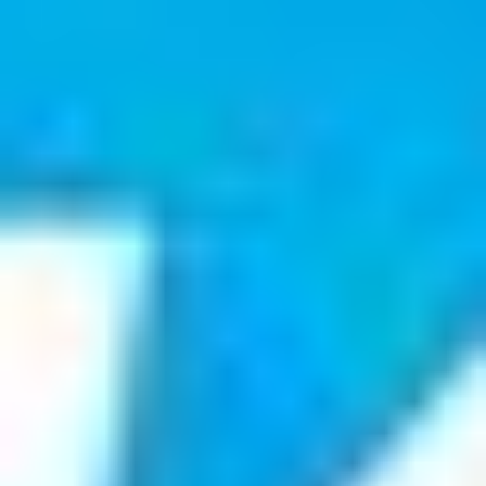
5000 ₽
К.Маркс — Капитал от БК Лига Ставок: фрибет на 5000
рублей за оборот на киберспорт
Получить бонус
Подробнее
4 дней 5 часов
Смотреть обзор бонуса Разумист по ставкам от БК Лига
Ставок: фрибет 2500 рублей за оборот пари на киберспорт
Фрибеты за депозит
Условия