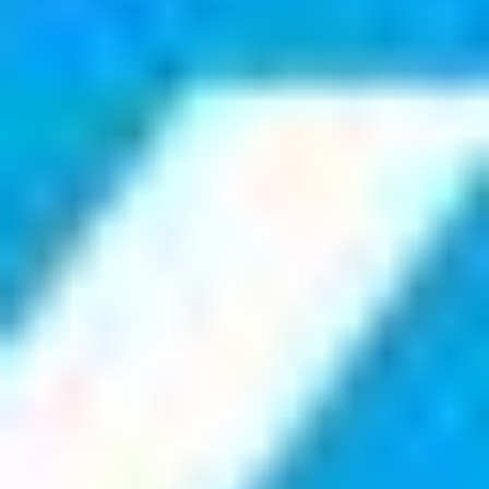
Бонус для новых игроков — до 25000 рублей.
Реклама 18+ / ООО «ПАРИ»
Erid: 2VtzqwBJZPn
Смотреть обзор бонуса Промокод PARI на сумму до 25 000
рублей за регистрацию и депозит
Промокоды
Условия
до 25 000 ₽
Промокод PARI на сумму до 25 000 рублей за регистрацию и