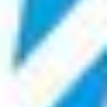
2500 ₽
Разумист по ставкам от БК Лига Ставок: фрибет 2500 рублей
за оборот пари на киберспорт
Получить бонус
Подробнее
4 дней 17 часов
Смотреть обзор бонуса «Ловим сигналы» от БК Лига Ставок:
фрибет 1000 рублей за ставки на киберспорт
Фрибеты за
депозит
Условия