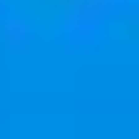
Полное содержание
Активность «Осталось поднять кубок» в рамках программы
Liga Pass от компании «Лига Ставок» создана для
Как получить фрибет БК Лига Ставок 3000 рублей за
пользователей, делающих ставки на КХЛ. Клиенту
оформление пари на хоккейные игры
необходимо сформировать заданный объем пари на хоккейные
Как отыграть бонус от Лиги Ставок 3000 рублей в
встречи. В качестве награды предусмотрен гарантированный
рамках промо Осталось поднять кубок
фрибет 3000 рублей.
Правила и условия: лимиты и ограничения при
использовании бонуса 3000 рублей от Лиги Ставок
Преимущества и недостатки
Как получить фрибет БК Лига Ставок
Заключение
3000 рублей за оформление пари на
хоккейные игры
Доступ к акции открывается только при выполнении всех
пунктов:
1. Стать клиентом БК «Лига Ставок» при отсутствии