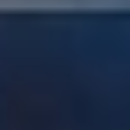
Фрибеты за депозит
Условия
1 000 000 ₽
Прогнозы на Кубок России от БК Фонбет: фрибет до 1 000 000
за верно угаданные результаты
Получить бонус
Подробнее
1 дней 17 часов
Смотреть обзор бонуса Хет-трик на корте от БК Балтбет:
фрибет от 100 рублей за выигрыши в теннисе
Фрибеты за
депозит
Условия