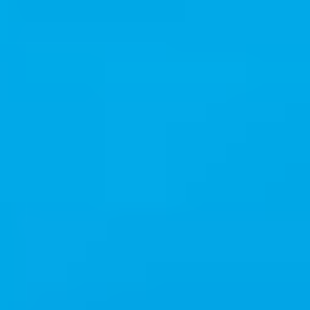
10 000 рублей ежемесячно
Фрибеты за депозит
Условия
до 10 000 ₽
Бонус-клуб от БК Winline: фрибеты до 10 000 рублей
ежемесячно
Получить бонус
Подробнее
1608 дней 14 часов
Смотреть обзор бонуса Еженедельный турнир BetRace от БК
Winline: фрибеты до 500 000 рублей за ставки на спорт и Игры
24/7
Фрибеты за депозит
Условия