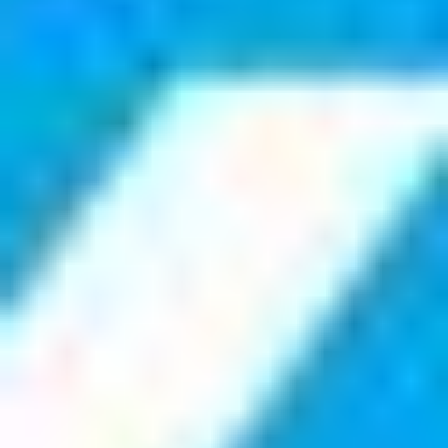
Актуальные бонусы
Смотреть всё
Реклама 18+ / ООО «ПАРИ»
Бонус для новых игроков — до 25000 рублей.
Реклама 18+ / ООО «ПАРИ»
Erid: 2VtzqwBJZPn
Смотреть обзор бонуса Промокод PARI на сумму до 25 000
рублей за регистрацию и депозит
Промокоды
Условия