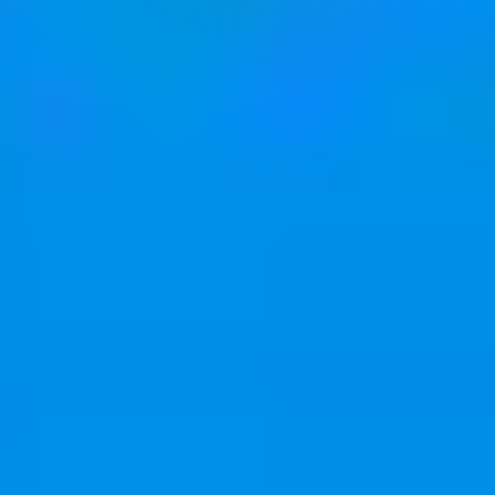
Winline распределяет призы среди тех, кто выполнит все
условия конкурса. Требования довольно просты, игрокам
следует:
Зарегистрироваться в «Винлайн».
Подписаться на каналы
CS2.exe
,
EXE NEWS
и
Dota2.exe
.
Нажать на «Участвовать» под
постом
с розыгрышем.
В последний день конкурса специальная программа
определит 50 победителей. Они получат фрибеты и скины.
Тип подарка и его размеры определяются занятым местом.
Место
Приз
1-10
Скины для CS2