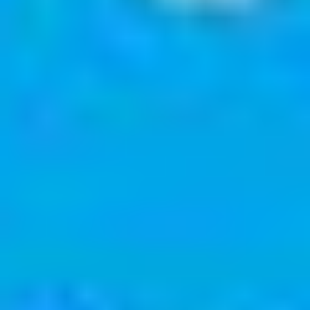
Условия розыгрыша отличаются максимальной лояльностью
для участников. В этом конкурсе могут победить даже те, кто
только-только присоединился к Winline. Рандомайзер
определяет победителей случайно, не учитывая опыт игрока в
ставках или историю его пари.
Валентин Васильев
Erid: 2VtzqukHk1d
Призовой квиз от БЕТСИТИ
Проверьте знания об истории Лиги чемпионов и заберите
подарок
* Бонус зачисляется в виде фрибета на сумму до 1500 рублей.
Фрибет – бонусные средства, зачисляемые Участнику Акции
на бонусный счёт, по факту выполнения условий.
Информация об организаторе основанных на риске игр, пари,
о правилах их проведения, о призовом фонде таких игр, пари,
о количестве, сроках, месте и порядке получения призов или
выигрышей указана на сайте www.betcity.ru. Розыгрыш
происходит во время события.