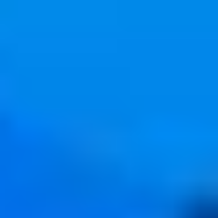
9999 ₽
Промокод PARI на 9999 рублей за регистрацию и первое
пополнение счета
Получить бонус
Подробнее
LUXURY
Промокоды
147 дней 14 часов
Смотреть всё
Топы букмекеров
Смотреть всё
БК с минимальным депозитом
5
/5
Обзор
На сайт
5
/5
Обзор
На сайт
5
/5
Обзор
На сайт
Смотреть полный список
Букмекеры с бонусами