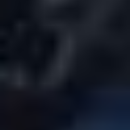
до 4000 ₽ + техника
БК БЕТСИТИ: телевизор Xiaomi 65'' и фрибеты до 4000
рублей за подписку в MAX
Получить бонус
Подробнее
33 дней 8 часов
Смотреть обзор бонуса БК БЕТСИТИ: Play Station 5 Digital и
фрибеты до 4000 рублей за подписку в Telegram
Фрибеты без
депозита
Условия