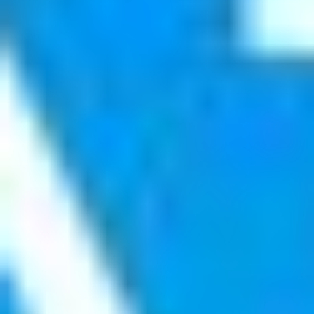
Максимальный размер бонуса
6000 ₽
Минимальный депозит
—
Тип пари
Ординар, экспресс
Минимальный коэффициент
1.01
Размер отыгрыша
x1
Срок отыгрыша бонуса
30 дней
Срок окончания акции
15.06.2026 (23:59 МСК)