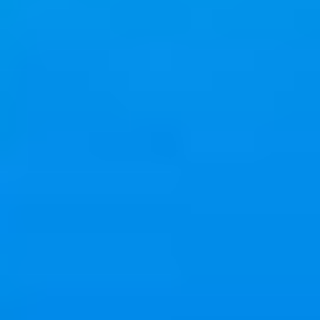
до 20 000 ₽
Бонус Мелбет до 20 000 рублей на день рождения
Получить бонус
Подробнее
481 дней 14 часов
Смотреть обзор бонуса Промокод PARI на 9999 рублей за
регистрацию и первое пополнение счета
Промокоды
Условия