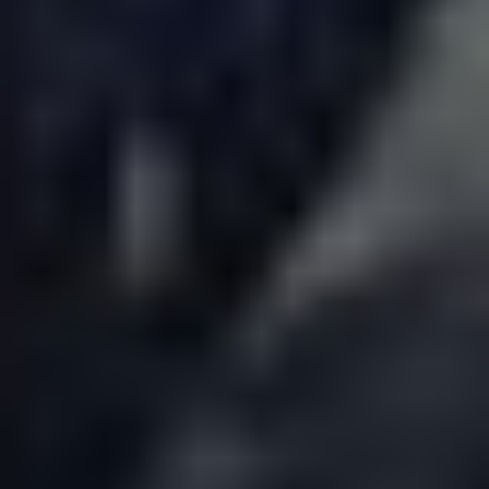
рублей за подписку
Получить бонус
Подробнее
3 дней 2 часов
Смотреть обзор бонуса БК Марафон: фрибеты на 1000 рублей
за подписку на MAX-канал
Фрибеты без депозита
Условия
1000 ₽
БК Марафон: фрибеты на 1000 рублей за подписку на MAX-
канал
Получить бонус
Подробнее
0 дней 1 часов
Смотреть обзор бонуса БК БЕТСИТИ: телевизор Xiaomi 65'' и
фрибеты до 4000 рублей за подписку в MAX
Фрибеты без
депозита
Условия