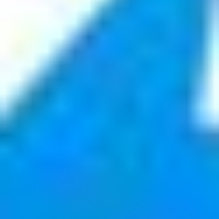
множитель до х250
Winball от БК Winline: множитель фрибетов до х250
Получить бонус
Подробнее
147 дней 14 часов
Смотреть всё
Полное содержание
Winline запустил масштабный конкурс для любителей
киберспорта. В честь начала плей-офф PGL Astana
Как получить фрибет до 6000 рублей от БК Винлайн за
букмекерская контора и ряд киберспортивных Telegram-
подписку на киберспортивные Telegram-каналы
каналов разыграют скины и фрибеты на общую сумму в 100
Как отыграть фрибет до 6000 рублей от БК Винлайн за
000 рублей.
подписку и депозит
Правила и условия: лимиты и ограничения при
использовании бонуса до 6000 рублей от БК Винлайн
Как получить фрибет до 6000 рублей от
Преимущества и недостатки
Заключение
БК Винлайн за подписку на
киберспортивные Telegram-каналы