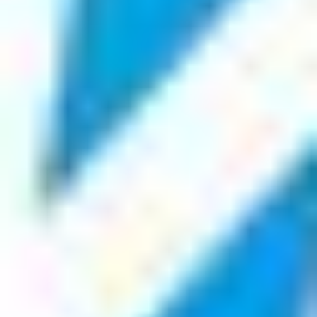
4000
Lucky Box от БК Winline: промокод до 4000 рублей и мерч за
выполнение заданий
Получить бонус
Подробнее
147 дней 14 часов
Смотреть обзор бонуса Winball от БК Winline: множитель
фрибетов до х250
Акции
Условия