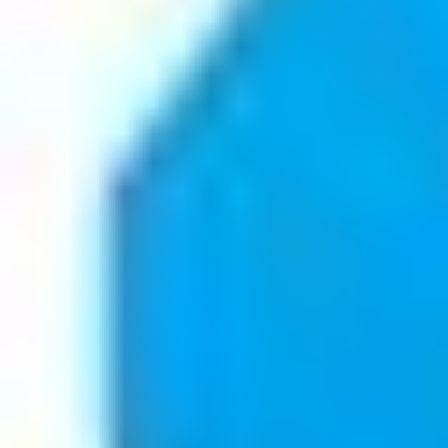
до 25 000 ₽
Промокод PARI на сумму до 25 000 рублей за регистрацию и
депозит
Получить бонус
Подробнее
VED25
Промокоды
147 дней 14 часов
Смотреть обзор бонуса Бонус до 25 000 рублей от Марафона
за регистрацию и депозит
Фрибеты за депозит
Условия