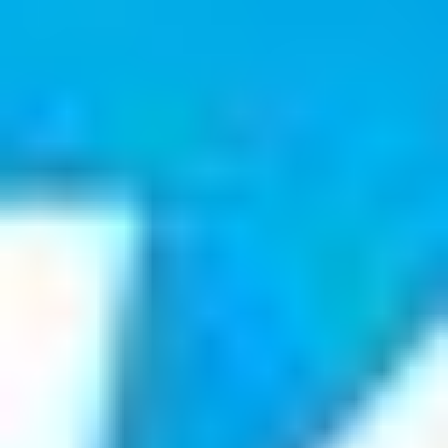
кешбэк до 100% еженедельно
Получить бонус
Подробнее
1608 дней 14 часов
Смотреть обзор бонуса Играй за Спартак от Winline и ФК
Спартак: интерактивная игра в Telegram с реальными призами
Акции
Условия
ценные призы
Играй за Спартак от Winline и ФК Спартак: интерактивная
игра в Telegram с реальными призами
Получить бонус
Подробнее
1608 дней 14 часов
Смотреть обзор бонуса Lucky Box от БК Winline: промокод до
4000 рублей и мерч за выполнение заданий
Фрибеты за
депозит
Условия