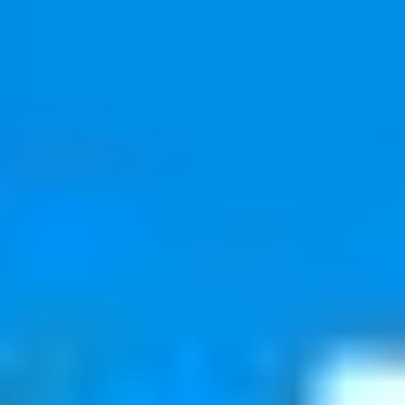
Как отыграть фрибет до 6000 рублей от
БК Винлайн за подписку и депозит
Администраторы не разглашают условия отыгрыша фрибетов.
Однако обычно «Винлайн» разрешает использование бонусов
экспрессом и ординаром с кэфами до 10.00. На совершение
ставки отводится 30 суток.
Правила и условия: лимиты и
ограничения при использовании
бонуса до 6000 рублей от БК Винлайн
Главные условия конкурса собраны в таблице ниже.