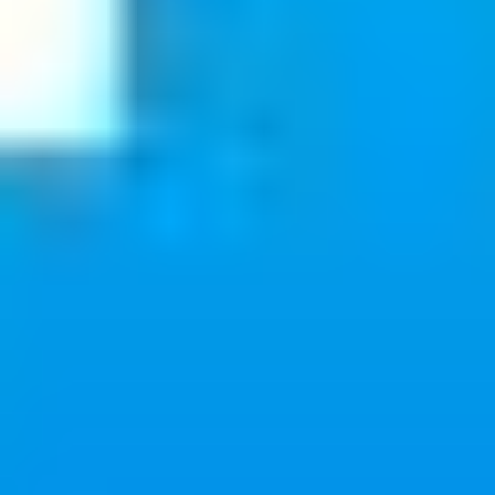
до 25 000 ₽
Бонус до 25 000 рублей от Марафона за регистрацию и
депозит
Получить бонус
Подробнее
328 дней 14 часов
Смотреть обзор бонуса Бонус БК PARI до 5000 рублей за
регистрацию и депозит
Фрибеты за депозит
Условия
до 5000 ₽
Бонус БК PARI до 5000 рублей за регистрацию и депозит
Получить бонус
Подробнее
147 дней 14 часов
Смотреть обзор бонуса Бонус Мелбет до 20 000 рублей на
день рождения
Акции
Условия