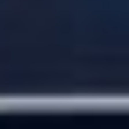
подписку на Telegram-канал
Фрибеты без депозита
Условия
1000 ₽
БК Марафон: фрибет 1000 рублей за подписку на Telegram-
канал
Получить бонус
Подробнее
4 дней 1 часов
Смотреть обзор бонуса Бездепозитные фрибеты БЕТСИТИ до
1500 ₽ за регистрацию по акции 3×500
Фрибеты без депозита
Условия