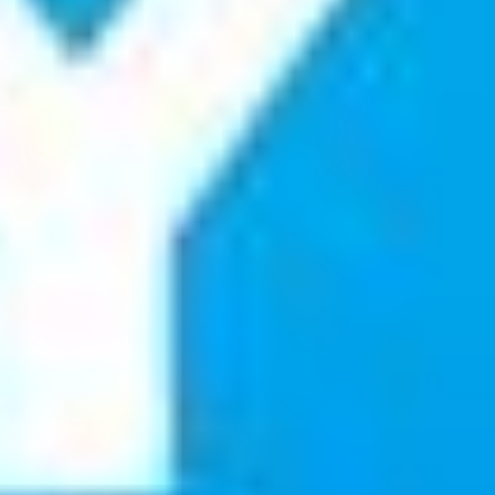
На UTLC CUP-2026 сыграют команды из России, Бразилии,
Сербии, Беларуси и Казахстана
Новости
ЧМ-2026 в «Марафоне»: самый крупный выигрыш, рекордные
коэффициенты и другие интересные факты
Новости
Финал ЧМ-2026 стал самым крупным по обороту и прибыли
букмекеров матчем в году
Новости
«Зенит» — чемпион, «Спартак» — первый клуб Москвы,
лучшие бомбардиры — Кордоба и Тюкавин
Новости
Карту болельщика превратят в цифровую экосистему.
Главный приз за прогнозы – электромобиль
Новости
Матч «Ротор» — «СКА-Хабаровск» стал самым крупным по
обороту букмекеров во 2-м туре Лиги PARI
Новости
БЕТСИТИ организовал на «ВТБ Арене» мероприятие к
финалу ЧМ-2026
Новости
Ничья в финале ЧМ-2026 принесла любителю ставок более 30
000 000 рублей
Новости