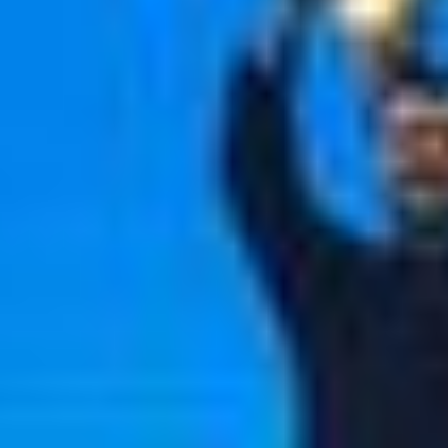
Новости
Победа Англии над Францией принесла беттору более
41 000 000 рублей
Один из самых крупных выигрышей в PARI на ЧМ-2026
Новости
Бетторы считают Испанию фаворитом 90 минут финала
ЧМ-2026, но верят в чемпионство Аргентины
Главный матч года
Новости
Испания - Аргентина, 19 июля: где смотреть финал
ЧМ-2026, прямая трансляция матча
Месси идет за вторым Кубком мира
Новости
Франция - Англия, 18 июля: где смотреть матч за третье
место ЧМ-2026, прямая трансляция бесплатно
Последний матч Дешама в сборной
Показать еще