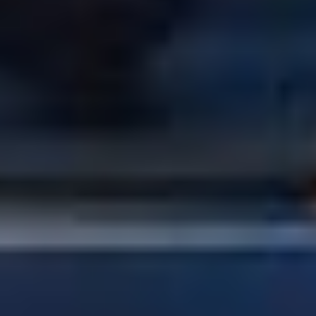
Форум
Контакты
127018, г. Москва, ул. Полковая, д. 3, стр. 1
На карте:
+7 495 956-34-58, +7 495 956-07-16
info@vedomosti.ru
Любое использование материалов допускается только при
соблюдении
правил перепечатки
и при наличии гиперссылки
на vedomosti.ru
Новости, аналитика, прогнозы и другие материалы,
представленные на данном сайте, не являются офертой или
рекомендацией к покупке или продаже каких-либо активов.
На информационном ресурсе применяются рекомендательные
технологии (информационные технологии предоставления
информации на основе сбора, систематизации и анализа
сведений, относящихся к предпочтениям пользователей сети
«Интернет», находящихся на территории Российской
Федерации).
Все права защищены © АО Бизнес Ньюс Медиа, ИНН/КПП