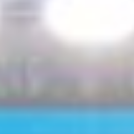
2026 году
Букмекеры
Лучшие букмекерские конторы для ставок на киберспорт в
2026 году
Букмекеры
Главная
Новости
PARI SECRET проведет секретный ивент для
VIP-игроков — закрытую вечеринку в центре Москвы
PARI SECRET проведет
секретный ивент для VIP-
игроков — закрытую
вечеринку в центре Москвы
Обновлено:
14 марта 2025, 14:23
PARI SECRET выпустил имиджевый ролик и подвел итоги