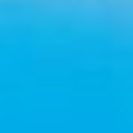
первого международного ивента в Дубае
Валентин Васильев
Букмекерская компания PARI раскрыла первые детали
следующего ивента проекта
PARI SECRET
.
На этот раз
клиентов программы ждет закрытая вечеринка в секретном
месте в центре Москвы. Для них будет организован
необычный иммерсивный просмотр четвертьфинала Лиги
чемпионов.