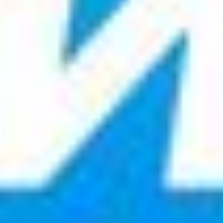
Ранее по теме:
Обзор букмекерской конторы PARI
Erid: 2VtzqukHk1d
Призовой квиз от БЕТСИТИ
Проверьте знания об истории Лиги чемпионов и заберите
подарок
* Бонус зачисляется в виде фрибета на сумму до 1500 рублей.
Фрибет – бонусные средства, зачисляемые Участнику Акции
на бонусный счёт, по факту выполнения условий.
Информация об организаторе основанных на риске игр, пари,
о правилах их проведения, о призовом фонде таких игр, пари,
о количестве, сроках, месте и порядке получения призов или
выигрышей указана на сайте www.betcity.ru. Розыгрыш
происходит во время события.
Топы букмекеров
Смотреть всё