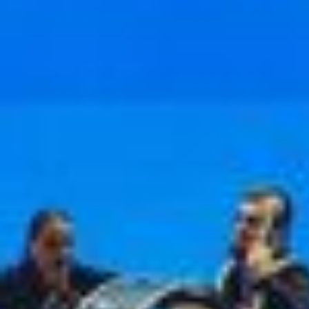
Дата
Команда 1
Счет
27.09.2025
«Зенит»
5:2
21.09.2025
«Оренбург»
1:3
16.09.2025
«Оренбург»
0:0, пен. 4:2
13.09.2025
«Пари НН»
3:1
30.08.2025
«Оренбург»
2:2
Место в турнирной таблице