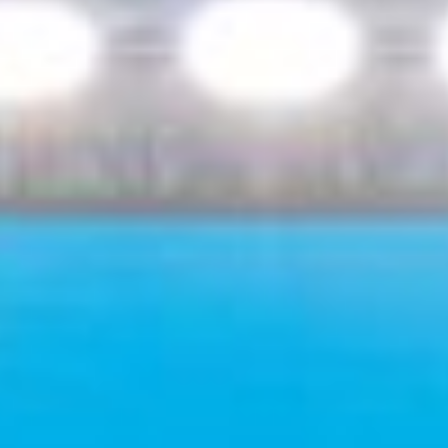
та в Мончегорске
ду
26 году
 году