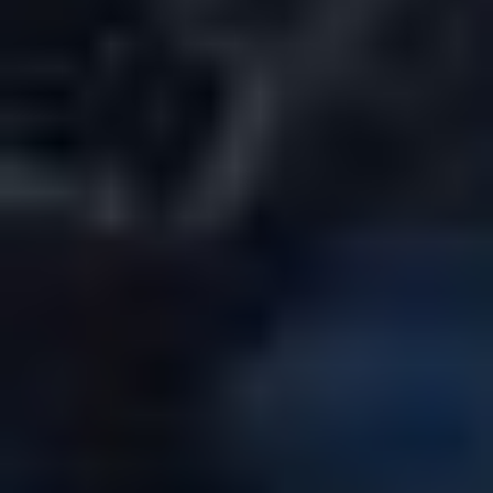
обороту букмекеров во 2-м туре Лиги PARI
Новости
БЕТСИТИ организовал на «ВТБ Арене» мероприятие к
финалу ЧМ-2026
Новости
Подписка
Реклама
Справочник компаний
Об издании
Редакция
Менеджмент
Архив
Справочный центр
Наши проекты
Ведомости
Ведомости&
Город
Промышленность
Технологии
Экология
Бизнес-регата
Справочник компаний
Ведомости.СПб