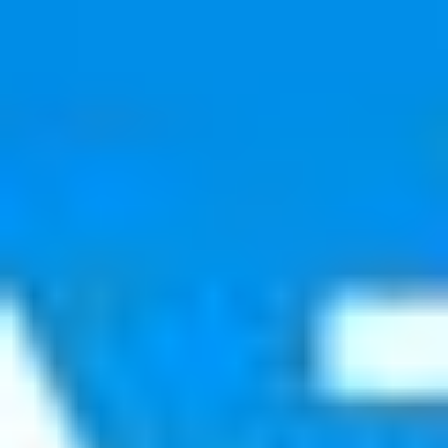
Аналитики БК
FONBET
дают высокие коэффициенты на все
три исхода основного времени. Поставить на победу
«Амкала» можно с котировкой 2,25
. Ничья и выигрыш
«Салюта» идут за 3,00 и 3,35 соответственно.
Вопросы и ответы
С каким счетом закончится матч «Амкал» — «Салют
Белгород»?
Титульный букмекер Кубка России по футболу на момент
публикации не предложил линию на точный счет.
Будет ли серия пенальти в матче «Амкал» — «Салют
Белгород»?