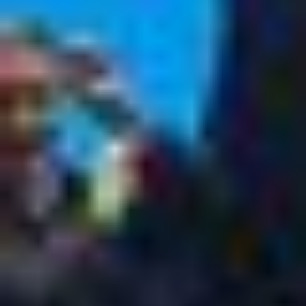
до 20 000 ₽
Бонус Мелбет до 20 000 рублей на день рождения
Получить бонус
Подробнее
482 дней 6 часов
Смотреть обзор бонуса Промокод PARI на 9999 рублей за
регистрацию и первое пополнение счета
Промокоды
Условия
9999 ₽
Промокод PARI на 9999 рублей за регистрацию и первое
пополнение счета
Получить бонус
Подробнее