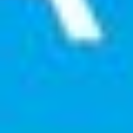
выигрышей указана на сайте www.betcity.ru. Розыгрыш
происходит во время события.
Топы букмекеров
Смотреть всё
БК с минимальным депозитом
5
/5
Обзор
На сайт
5
/5
Обзор
На сайт
5
/5
Обзор
На сайт
Смотреть полный список
Букмекеры с бонусами
5
/5
Обзор
На сайт
5
/5
Обзор
На сайт