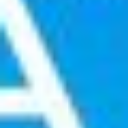
Такой сценарий возможен, если соперники не выявят
сильнейшего в основное время.
Где смотреть матч «Амкал» — «Салют Белгород»?
Прямая бесплатная трансляция этой игры будет доступна на
федеральном телеканале «Матч ТВ».
Erid: 2VtzqukHk1d
Призовой квиз от БЕТСИТИ
Проверьте знания об истории Лиги чемпионов и заберите
подарок
* Бонус зачисляется в виде фрибета на сумму до 1500 рублей.
Фрибет – бонусные средства, зачисляемые Участнику Акции
на бонусный счёт, по факту выполнения условий.
Информация об организаторе основанных на риске игр, пари,
о правилах их проведения, о призовом фонде таких игр, пари,
о количестве, сроках, месте и порядке получения призов или