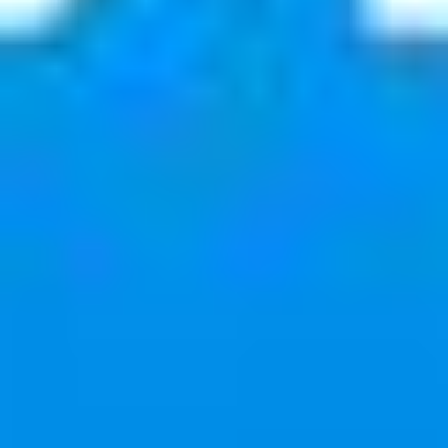
Бонусы на матч
Букмекер
Сумма бонуса
Вид бонуса
До 25 тысяч
PARI
Приветственн
рублей
До 15 тысяч
FONBET
Приветственн
рублей
WINLINE
До 3 тысяч рублей
Приветственн
БУКМЕКЕРЫ С ЛУЧШИМИ БОНУСАМИ В 2025 ГОДУ
Трансляции
Легальная прямая видеотрансляция встречи между
«Амкалом» и «Салютом»
будет доступна на федеральном
телеканале
«Матч ТВ»
.