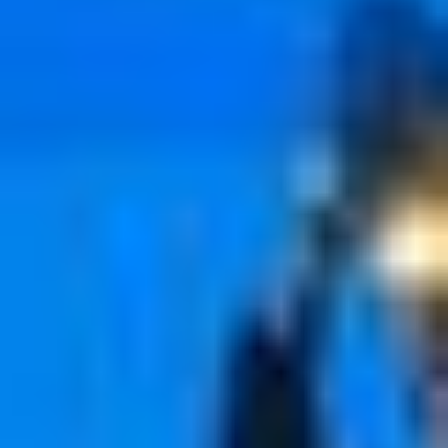
до 25 000 ₽
Промокод PARI на сумму до 25 000 рублей за регистрацию и
депозит
Получить бонус
Подробнее
VED25
Промокоды
148 дней 6 часов
Смотреть обзор бонуса Бонус до 25 000 рублей от Марафона
за регистрацию и депозит
Фрибеты за депозит
Условия
до 25 000 ₽
Бонус до 25 000 рублей от Марафона за регистрацию и
депозит