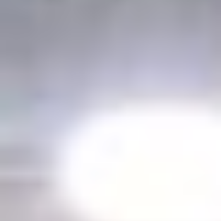
2026 году
Букмекеры
Лучшие букмекерские конторы для ставок на киберспорт в
2026 году
Букмекеры
Главная
Прогнозы
Амкал — Салют Белгород, 11 сентября: где
смотреть матч FONBET Кубка России, прогноз, составы
Амкал — Салют Белгород, 11
сентября: где смотреть матч
FONBET Кубка России,
прогноз, составы
Обновлено:
10 сентября 2025, 21:03
Очередной рекорд от медийной команды?