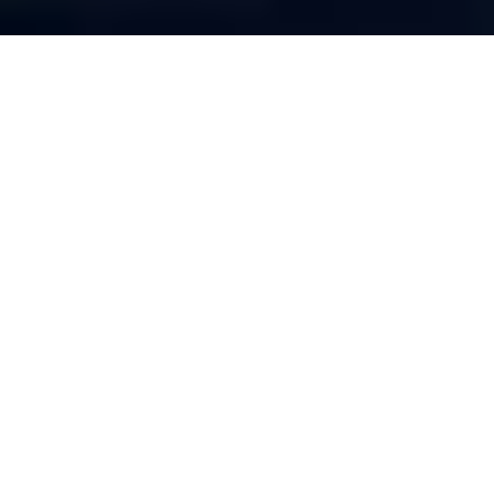
Политике по защите персональных данных