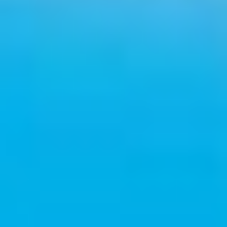
Коэффициенты букмекеров
Вопросы и ответы
Команда 1
Время начала
Коман
11.09.2025, Чт
«Амкал»
«Сал
(Москва)
(Белго
17:00 МСК
П1 - 2,25
Х - 3,00
П2 - 
Турнир:
Кубок России по футболу, Путь регионов, 1/64
финала
Стадион:
«Зоркий»
(Красногорск, Московская область,
Россия)
Судьи:
Павел Клипиков (главный), Азамат Арсланов, Вадим
Феклистов (
ассистенты), Владислав Волобуев (резервный)
ПОЛУЧИТЬ ДО 15 ТЫСЯЧ РУБЛЕЙ ОТ FONBET