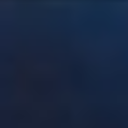
Любое использование материалов допускается только при
соблюдении
правил перепечатки
и при наличии гиперссылки
на vedomosti.ru
Новости, аналитика, прогнозы и другие материалы,
представленные на данном сайте, не являются офертой или
рекомендацией к покупке или продаже каких-либо активов.
На информационном ресурсе применяются рекомендательные
технологии (информационные технологии предоставления
информации на основе сбора, систематизации и анализа
сведений, относящихся к предпочтениям пользователей сети
«Интернет», находящихся на территории Российской
Федерации).
Все права защищены © АО Бизнес Ньюс Медиа, ИНН/КПП
7712108141/771501001, ОГРН 1027739124775, 127018, г.
Москва, вн.тер.г. муниципальный округ Марьина Роща, ул.
Полковая, д. 3, стр. 1 1999—
2026
Сетевое издание Ведомости (Vedomosti)