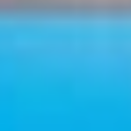
1500 ₽
Бонус
Обзор
Сайт
Полное содержание
В расписании последнего тура 34-го чемпионата России по
футболу нашлось место и одному интригующему дерби.
Форма команд
Пускай турнирную мотивацию в нем сохранила только одна
Место в турнирной таблице
из команд, другая точно не станет отбывать номер на поле.
Прогноз на матч
Рассмотрим противостояние ЦСКА с «Локомотивом» с точки
Бонусы на матч
зрения предматчевых интриг и перспективных вариантов для
Трансляции
пари.
Составы команд
Коэффициенты букмекеров
Вопросы и ответы
Команда 1
Время начала
17.05.2026, Вс
ЦСКА (Москва)
«Лок
18:00 МСК