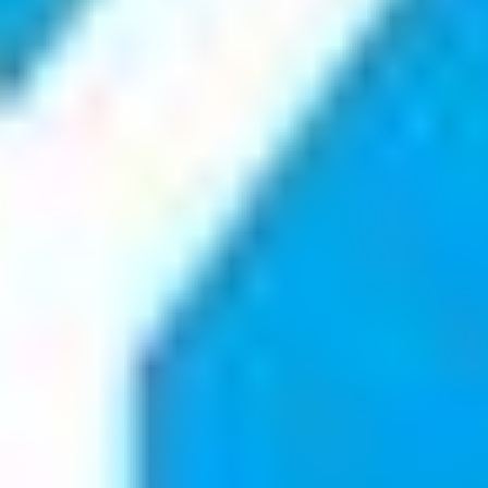
5
/5
Обзор
На сайт
5
/5
Обзор
На сайт
Смотреть полный список
Букмекеры с бонусами
5
/5
Обзор
На сайт
5
/5
Обзор
На сайт
5
/5
Обзор
На сайт
Смотреть полный список
Букмекеры с лайв-ставками
5
/5
Обзор
На сайт
5
/5
Обзор
На сайт
5
/5
Обзор
На сайт