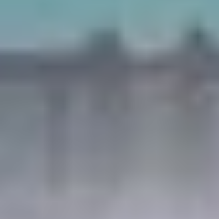
Промышленность
Технологии
Экология
5 августа 2026
08:28 /
Новости
Фестиваль северной культуры «Имандра» пройдет 22–23
августа в Мончегорске
19:09 /
Новости
Букмекер БЕТ-М обновил приветственную акцию
ТОП лучших легальных букмекерских контор России в 2026
году
Букмекеры
Лучшие букмекерские конторы для ставок на спорт в 2026
году
Букмекеры
Лучшие приложения БК для ставок на спорт
Букмекеры
Лучшие букмекерские конторы с минимальным депозитом в