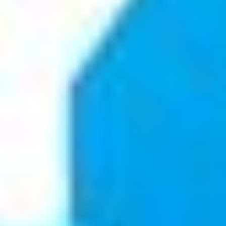
5
/5
Обзор
На сайт
5
/5
Обзор
На сайт
5
/5
Обзор
На сайт
Смотреть полный список
Лучшие букмекерские конторы
5
/5
Обзор
На сайт
5
/5
Обзор
На сайт
5
/5
Обзор
На сайт
Смотреть полный список
Легальные букмекеры России
5
/5
Обзор
На сайт
5
/5
Обзор
На сайт