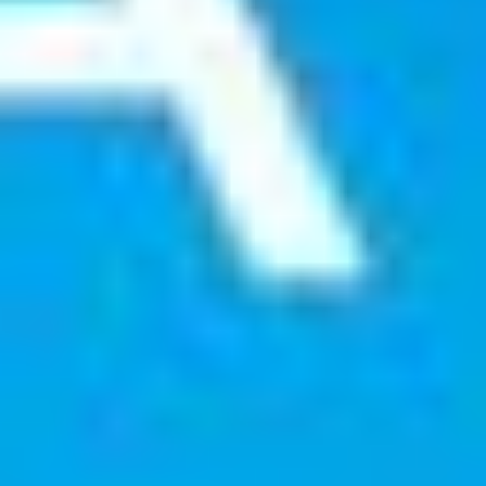
5
/5
Обзор
На сайт
5
/5
Обзор
На сайт
5
/5
Обзор
На сайт
Смотреть полный список
Букмекеры с бонусами
5
/5
Обзор
На сайт
5
/5
Обзор
На сайт
5
/5
Обзор
На сайт
Смотреть полный список
Букмекеры с лайв-ставками
5
/5
Обзор
На сайт
5
/5
Обзор
На сайт