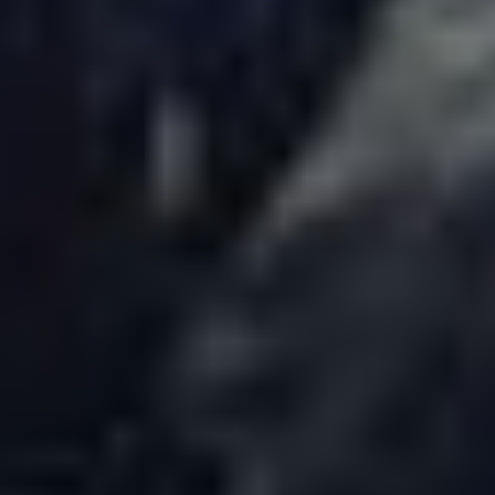
Сербии, Беларуси и Казахстана
Новости
ЧМ-2026 в «Марафоне»: самый крупный выигрыш, рекордные
коэффициенты и другие интересные факты
Новости
Финал ЧМ-2026 стал самым крупным по обороту и прибыли
букмекеров матчем в году
Новости
«Зенит» — чемпион, «Спартак» — первый клуб Москвы,
лучшие бомбардиры — Кордоба и Тюкавин
Новости
Карту болельщика превратят в цифровую экосистему.
Главный приз за прогнозы – электромобиль
Новости
Матч «Ротор» — «СКА-Хабаровск» стал самым крупным по
обороту букмекеров во 2-м туре Лиги PARI
Новости
БЕТСИТИ организовал на «ВТБ Арене» мероприятие к
финалу ЧМ-2026
Новости
Подписка
Реклама
Справочник компаний
Об издании