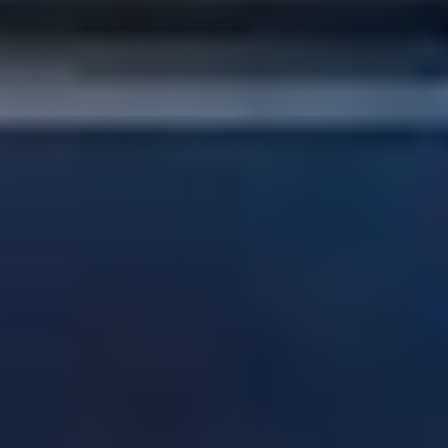
На карте:
+7 495 956-34-58, +7 495 956-07-16
info@vedomosti.ru
Любое использование материалов допускается только при
соблюдении
правил перепечатки
и при наличии гиперссылки
на vedomosti.ru
Новости, аналитика, прогнозы и другие материалы,
представленные на данном сайте, не являются офертой или
рекомендацией к покупке или продаже каких-либо активов.
На информационном ресурсе применяются рекомендательные
технологии (информационные технологии предоставления
информации на основе сбора, систематизации и анализа
сведений, относящихся к предпочтениям пользователей сети
«Интернет», находящихся на территории Российской
Федерации).
Все права защищены © АО Бизнес Ньюс Медиа, ИНН/КПП
7712108141/771501001, ОГРН 1027739124775, 127018, г.
Москва, вн.тер.г. муниципальный округ Марьина Роща, ул.
Полковая, д. 3, стр. 1 1999—
2026