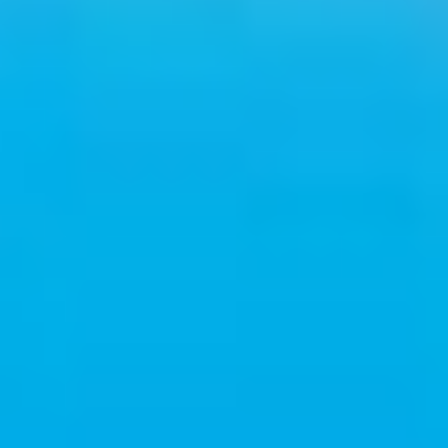
ПОЛУЧИТЬ ДО 25 000 РУБЛЕЙ ОТ PARI
Полный кард, где смотреть бой Фонт — Мартинес
Статистика
Действие
Фонт
Пуэрто-Рико
Страна
38
Возраст
30
Бои
Победы (нокауты /
22 (9 / 4 / 9)
сабмишены /
решения)