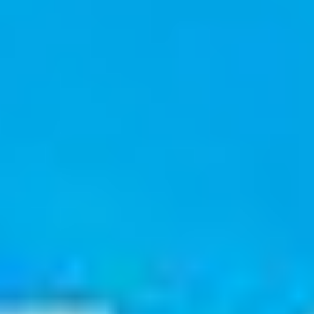
Начал заниматься боевыми искусствами в 21-летнем возрасте,
получил коричневый пояс по бразильскому джиу-джитсу. В
профессиональных MMA дебютировал в 2011 году, имеет
опыт боев в легкой, полулегкой и легчайшей весовых
категориях. Становился чемпионом CES, после чего в 2014-м
перешел в UFC. В ведущем промоушене мира выиграл 12 раз
при семи поражениях. На данный момент идет на серии из
двух побед. В последнем поединке в феврале одолел Жана
Мацумото раздельным решением судей.
Лучшие букмекерские конторы для ставок во время боя
Дэвид Мартинес
Обладатель черных поясов по карате и кикбоксингу. В
профессиональных ММА выступает с 2016 года. В прошлом
октябре победил в Претендентской серии Дэйны Уайта и
получил контракт с UFC. В последнем поединке в марте
дебютировал в лиге и нокаутировал Саймона Оливейру в
первом раунде. Всего идет на серии из восьми побед.