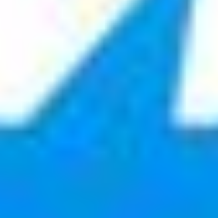
Так что на бумаге мы всё равно получили классическое
противостояние ветерана и проспекта. Фонт уже явно далек
от титульной гонки, но по-прежнему не падает ниже
определенного уровня. Пуэрториканец умеет на опыте
проходить менее статусных спортсменов, однако важно
понимать, что и это дается ему всё труднее.
Мартинес же набрал прекрасный ход. Велик соблазн в таких
обстоятельствах заиграть победу голодного и яркого
проспекта, но соперников уровня Фонта у него ещё не было, и
это добавляет риска. Все-таки остановимся на варианте с
полным трехраундовым боем. Оба делают ставку на работу в
стойке, а финишировать Фонта в данной стихии никому не
удавалось. При этом сам пуэрториканец умеет сдерживать
взрывных оппонентов на верхнем этаже и устраивать
техничные «перестрелки» ударами вместо грубых разменов.
Полный кард, где смотреть бой Фонт
—
Мартинес