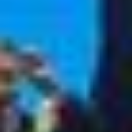
депозит
Получить бонус
Подробнее
328 дней 12 часов
Смотреть обзор бонуса Бонус БК PARI до 5000 рублей за
регистрацию и депозит
Фрибеты за депозит
Условия
до 5000 ₽
Бонус БК PARI до 5000 рублей за регистрацию и депозит
Получить бонус
Подробнее
147 дней 12 часов
Смотреть обзор бонуса Бонус Мелбет до 20 000 рублей на
день рождения
Акции
Условия