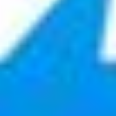
5. Казахстан
2
0
1
1
0
6. Норвегия
2
0
0
1
1
7. Латвия
2
0
0
2
0
8. Словения
2
0
0
2
0
Прогноз на матч
Предпоследнее место сборной Германии в группе смущать не
должно - у команды на старте турнира матчи с мировыми
топами. И со шведами, и с финнами немцы выглядели
достойно, во многом боролись на равных и в итоге уступали с
разницей в одну шайбу. Однако команда США пока выглядит
конкретнее перечисленных сборных в атаке и неслучайно
является самой результативной на чемпионате после двух