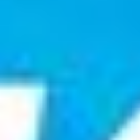
Группа A
Действие
И
В
ВО
П
П
1. США
2
2
0
0
0
2. Швеция
2
2
0
0
0
3. Дания
2
1
1
0
0
4. Франция
2
0
1
0
1
5. Финляндия
2
1
0
0
1
6. Австрия
2
0
0
1
1