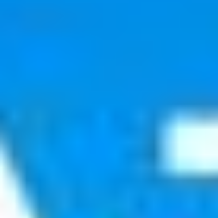
Реги
Winline
Видеотрансляция
БК
Реги
«Фонбет»
Видеотрансляция
БК
AllHockey
Текстовая
-
Как ставить во время трансляции? Лучшие букмекеры с лай
Составы команд
Сборная Германии
Вратари:
Максимилиан Францреб, Матиас Нидербергер,
Дастин Штральмайер.
Защитники:
Леон Гаванке, Леон Хюттль, Йонас Мюллер,
Мориц Мюллер, Мориц Зайдер, Максимильян Шубер, Фабио
Вагнер, Кай Висман.