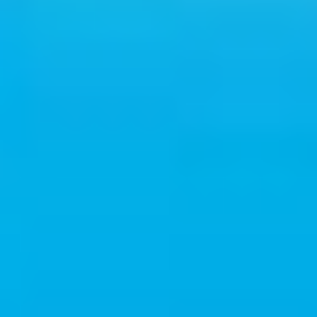
Действие
Победы
Ничьи
Пораже
Германия
6
3
США
18
3
Последние игры сборной Германии
:
Дата
Команда 1
Счет
Команд
13.05.2023
Германия
3:4
Финлянд
12.05.2023
Швеция
1:0
Герма