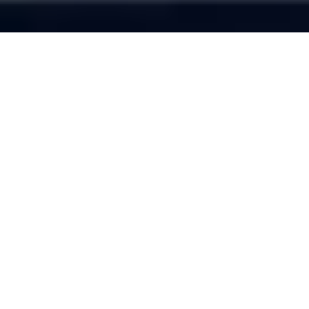
Пользователей сайта, условия использования содержатся в
Политике по защите персональных данных