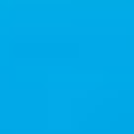
09.05.2023
Германия
3:6
С
29.04.2023
Словакия
3:4 ОТ
Герман
28.04.2023
Словакия
3:4
Герман
Последние игры сборной США
:
Дата
Команда 1
Счет
Команд
14.05.2023
США
7:1
Венг