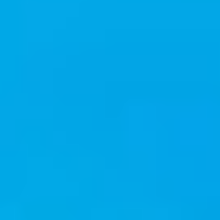
12.05.2023
Финляндия
1:4
С
09.05.2023
Германия
3:6
С
29.05.2022
Чехия
8:4
С
28.05.2022
Финляндия
4:3
С
Место в турнирной таблице
Положение после двух туров