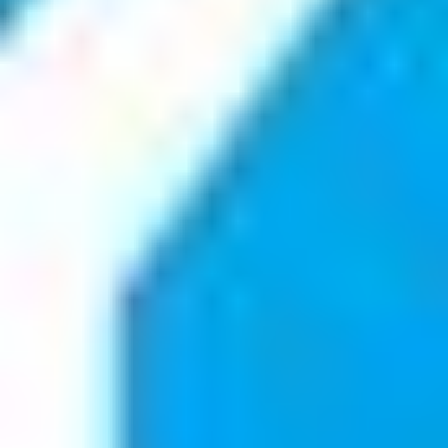
о количестве, сроках, месте и порядке получения призов или
выигрышей указана на сайте www.betcity.ru. Розыгрыш
происходит во время события.
Топы букмекеров
Смотреть всё
БК с минимальным депозитом
5
/5
Обзор
На сайт
5
/5
Обзор
На сайт
5
/5
Обзор
На сайт
Смотреть полный список
Букмекеры с бонусами
5
/5
Обзор
На сайт
5
/5
Обзор
На сайт