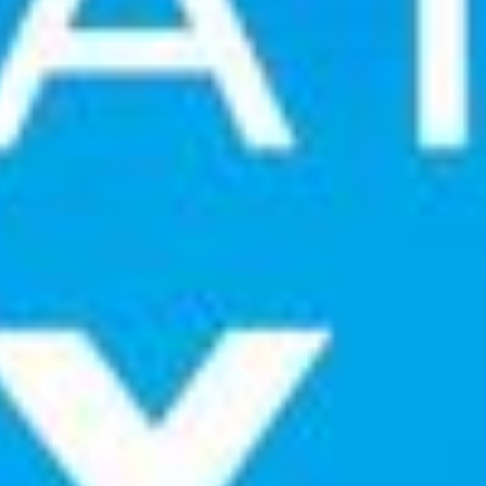
По традиции откроет его матч с участием хозяев турнира. А поск