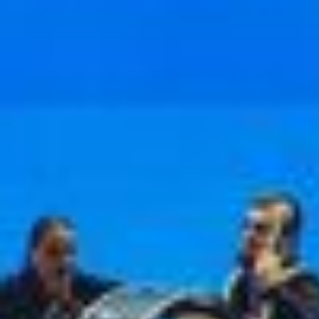
Форма команд
История матчей:
Действие
Победы
Ничьи
Пора
Мексика
2
1
1
ЮАР
1
1
2
Последние пять матчей сборной
Мексики
:
Дата
Команда 1
Счет
05.06.2026
Мексика
5:1
31.05.2026
Мексика
1:0