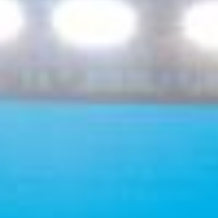
Технологии
Экология
8 августа 2026
08:39 /
Новости
Три российские и одна бразильская команды остаются в борьб
08:28 /
Новости
Фестиваль северной культуры «Имандра» пройдет 22–23 авгус
ТОП лучших легальных букмекерских контор России в 2026 го
Букмекеры
Лучшие букмекерские конторы для ставок на спорт в 2026 году
Букмекеры
Лучшие приложения БК для ставок на спорт
Букмекеры
Лучшие букмекерские конторы с минимальным депозитом в 20
Букмекеры
Лучшие букмекерские конторы для ставок на киберспорт в 2026
Букмекеры