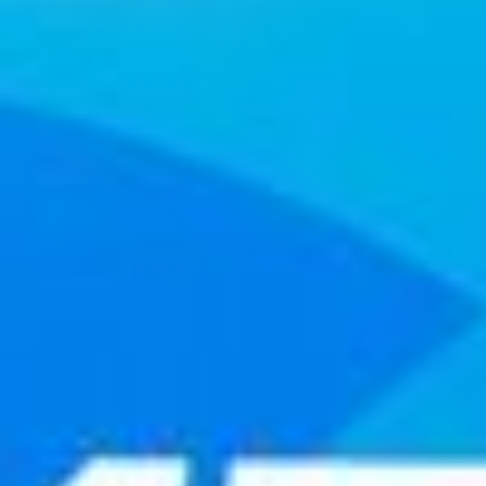
Главная
Прогнозы
Мексика - ЮАР, 11 июня: где смотреть матч Ч
Мексика - ЮАР, 11 июня: где 
Обновлено:
5 июня 2026, 08:26
Матч открытия 23-го Кубка мира по футболу
Валентин Васильев