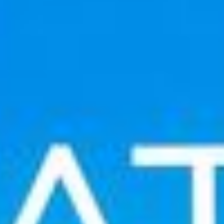
олу «Ньюкасл» на своем поле примет лондонский «Арсенал». Как
Команда 2
рсенал» (Лондон)
П2 - 2,59