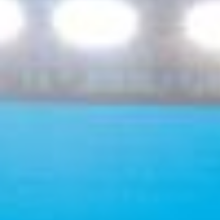
Технологии
Экология
7 августа 2026
08:28 /
Новости
Фестиваль северной культуры «Имандра» пройдет 22–23 авгус
19:09 /
Новости
Букмекер БЕТ-М обновил приветственную акцию
ТОП лучших легальных букмекерских контор России в 2026 го
Букмекеры
Лучшие букмекерские конторы для ставок на спорт в 2026 году
Букмекеры
Лучшие приложения БК для ставок на спорт
Букмекеры
Лучшие букмекерские конторы с минимальным депозитом в 20
Букмекеры
Лучшие букмекерские конторы для ставок на киберспорт в 2026
Букмекеры