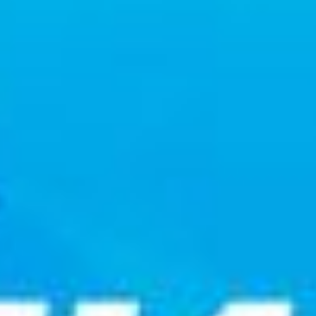
ноз на матч АПЛ, трансляция, составы
4 ноября: прогноз на матч АП