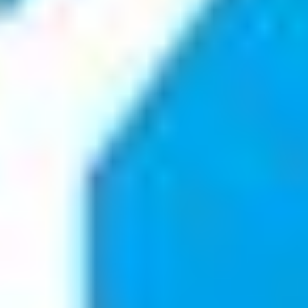
5
/5
Обзор
На сайт
5
/5
Обзор
На сайт
5
/5
Обзор
На сайт
Смотреть полный список
Букмекеры с лайв-ставками
5
/5
Обзор
На сайт
5
/5
Обзор
На сайт
5
/5
Обзор
На сайт
Смотреть полный список
БК с мобильной версией
5
/5
Обзор
На сайт
5
/5
Обзор
На сайт