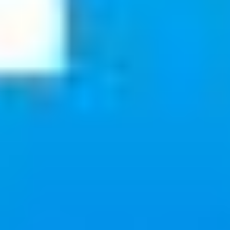
5
/5
Обзор
На сайт
Смотреть полный список
Киберспортивные букмекеры
5
/5
Обзор
На сайт
5
/5
Обзор
На сайт
5
/5
Обзор
На сайт
Смотреть полный список
Топ букмекерских контор на iOS
5
/5
Обзор
На сайт
5
/5
Обзор
На сайт
5
/5
Обзор
На сайт
Смотреть полный список
Лучшие букмекерские конторы