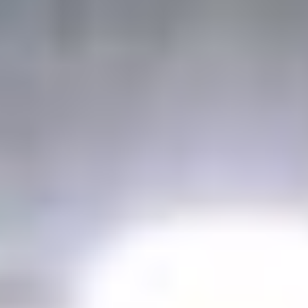
2026 году
Букмекеры
Лучшие букмекерские конторы для ставок на киберспорт в
2026 году
Букмекеры
Главная
Прогнозы
Спартак - Краснодар, 24 мая: где смотреть
суперфинал Кубка России, прогноз, составы
Спартак - Краснодар, 24 мая:
где смотреть суперфинал
Кубка России, прогноз,
составы
Обновлено:
18 мая 2026, 07:34
Суперфутбол на главной арене страны!