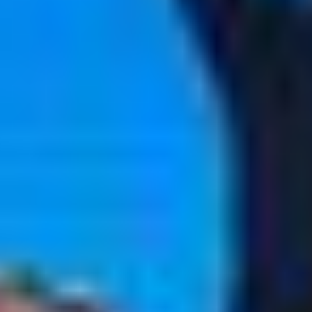
до 25 000 ₽
Бонус до 25 000 рублей от Марафона за регистрацию и
депозит
Получить бонус
Подробнее
327 дней 6 часов
Смотреть обзор бонуса Бонус БК PARI до 5000 рублей за
регистрацию и депозит
Фрибеты за депозит
Условия
до 5000 ₽
Бонус БК PARI до 5000 рублей за регистрацию и депозит
Получить бонус
Подробнее
146 дней 6 часов
Смотреть обзор бонуса Бонус Мелбет до 20 000 рублей на
день рождения
Акции