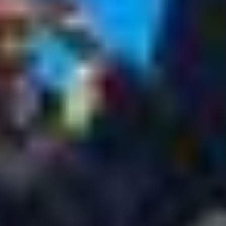
Условия
до 20 000 ₽
Бонус Мелбет до 20 000 рублей на день рождения
Получить бонус
Подробнее
480 дней 6 часов
Смотреть обзор бонуса Промокод PARI на 9999 рублей за
регистрацию и первое пополнение счета
Промокоды
Условия