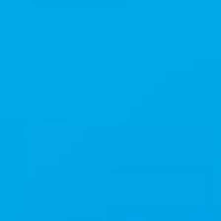
«Краснодар»
14
2
22
55-74
Последние пять матчей
«Спартака»:
Команда
Команда
Дата
Счет
Тур
1
2
«Динамо»
17.05.2026
0:0
«Спартак»
Махачкала
11.05.2026
«Спартак»
2:1
«Рубин»
К
06.05.2026
«Спартак»
1:0
ЦСКА
Ро
«Крылья
01.05.2026
2:1
«Спартак»
Советов»
26.04.2026
«Пари НН»
1:2
«Спартак»