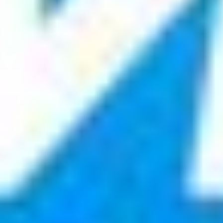
белых, и тогда краснодарцы одержали волевую победу со
счетом 2:1 благодаря голам Сперцяна и Жубала. Но нужно
учитывать, что в чемпионате степень мотивации у сторон
была разной: если гости рвались за вторым чемпионским
титулом, то хозяева вели борьбу только за бронзу. Сейчас обе
команды будут предельно собраны и сконцентрированы.
Пять последних столкновений клубов неизменно выходили
результативными (от трех до пяти голов на пару). Ждем чего-
то подобного и на главной арене России.
«БЕТСИТИ»
установил коэффициент 1.70 на тотал больше
2.5.
Бонусы на матч
Букмекер
Сумма бонуса
Вид бонуса
«БЕТСИТИ»
До 2 000 рублей
Приветственн
Приветственны
Winline
До 3 тысяч рублей
без депозита