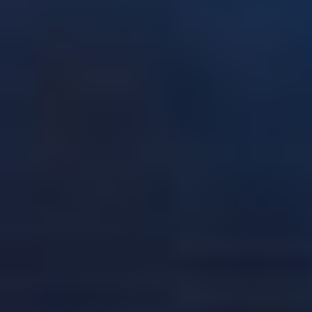
рекомендацией к покупке или продаже каких-либо активов.
На информационном ресурсе применяются рекомендательные
технологии (информационные технологии предоставления
информации на основе сбора, систематизации и анализа
сведений, относящихся к предпочтениям пользователей сети
«Интернет», находящихся на территории Российской
Федерации).
Все права защищены © АО Бизнес Ньюс Медиа, ИНН/КПП
7712108141/771501001, ОГРН 1027739124775, 127018, г.
Москва, вн.тер.г. муниципальный округ Марьина Роща, ул.
Полковая, д. 3, стр. 1 1999—
2026
Сетевое издание Ведомости (Vedomosti)
Решение Федеральной службы по надзору в сфере связи,
информационных технологий и массовых коммуникаций
(Роскомнадзор) от 27 ноября 2020 г. ЭЛ № ФС 77-79546
Учредитель: АО «Бизнес Ньюс Медиа»
Главный редактор: Казьмина Ирина Сергеевна