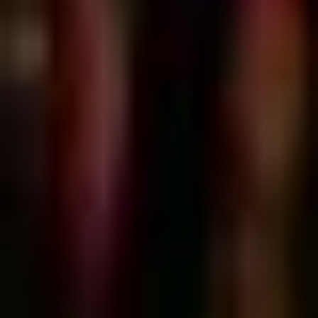
5
/5
Обзор
На сайт
5
/5
Обзор
На сайт
5
/5
Обзор
На сайт
Смотреть полный список
Топ букмекерских контор на iOS
5
/5
Обзор
На сайт
5
/5
Обзор
На сайт
5
/5
Обзор
На сайт
Смотреть полный список
Лучшие букмекерские конторы
5
/5
Обзор
На сайт
5
/5
Обзор
На сайт