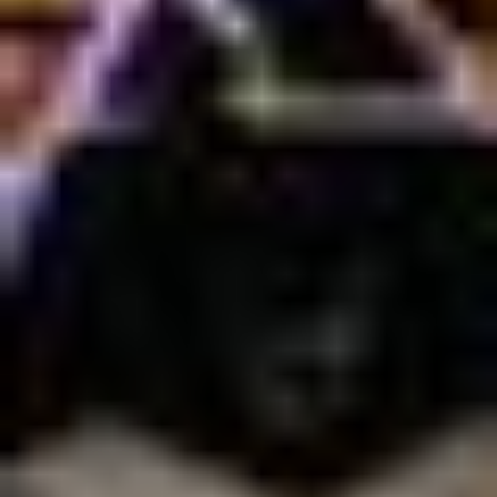
Последние пять матчей «Уфы»:
Дата
Команда 1
Счет
Команда 2
Ту
26.04.2026
«Родина»
1:0
«Уфа»
Лига 
22.04.2026
«Уфа»
0:1
«КАМАЗ»
Лига 
18.04.2026
«Уфа»
1:0
«Черноморец»
Лига 
12.04.2026
«Урал»
0:0
«Уфа»
Лига 
06.04.2026
«Уфа»
1:1
«Торпедо»
Лига 
Последние пять матчей «Ротора»: