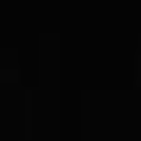
5
/5
Рейтинг
25000 ₽
Бонус