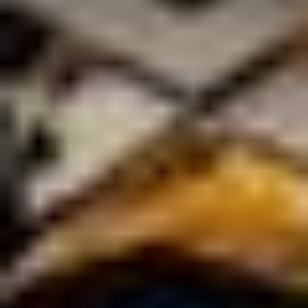
Команда
Дата
Команда 1
Счет
Тур
2
Л
04.05.2026
«Арсенал»
2:2
«Ротор»
P
Л
26.04.2026
«Ротор»
0:0
«Волга»
P
Л
22.04.2026
«Ротор»
2:0
«Родина»
P
«СКА-
Л
18.04.2026
1:2
«Ротор»
Хабаровск»
P