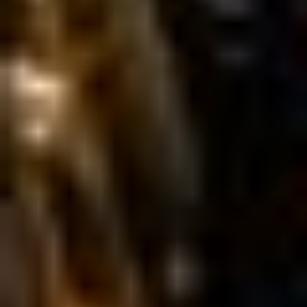
выигрышей указана на сайте www.betcity.ru. Розыгрыш
происходит во время события.
Топы букмекеров
Смотреть всё
БК с минимальным депозитом
5
/5
Обзор
На сайт
5
/5
Обзор
На сайт
5
/5
Обзор
На сайт
Смотреть полный список
Букмекеры с бонусами
5
/5
Обзор
На сайт
5
/5
Обзор
На сайт