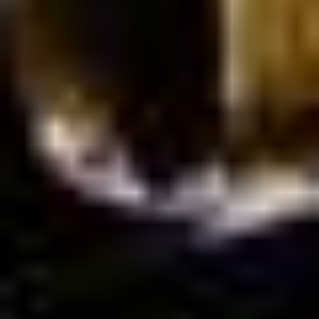
депозит
Получить бонус
Подробнее
325 дней 18 часов
Смотреть обзор бонуса Бонус БК PARI до 5000 рублей за
регистрацию и депозит
Фрибеты за депозит
Условия
до 5000 ₽
Бонус БК PARI до 5000 рублей за регистрацию и депозит
Получить бонус
Подробнее
144 дней 18 часов
Смотреть обзор бонуса Бонус Мелбет до 20 000 рублей на
день рождения
Акции
Условия