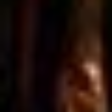
5
/5
Обзор
На сайт
Смотреть полный список
Легальные букмекеры России
5
/5
Обзор
На сайт
5
/5
Обзор
На сайт
5
/5
Обзор
На сайт
Смотреть полный список
Топ букмекеров на Андроид
5
/5
Обзор
На сайт
5
/5
Обзор
На сайт
5
/5
Обзор
На сайт
Смотреть полный список
Смотреть всё