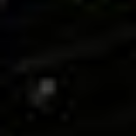
до 20 000 ₽
Бонус Мелбет до 20 000 рублей на день рождения
Получить бонус
Подробнее
478 дней 18 часов
Смотреть обзор бонуса Промокод PARI на 9999 рублей за
регистрацию и первое пополнение счета
Промокоды
Условия
9999 ₽
Промокод PARI на 9999 рублей за регистрацию и первое
пополнение счета