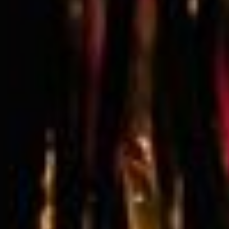
а 2
Турнир
гас
Плей-офф
ден
НХЛ. Финал
тс»
Запада
Плей-офф
лас
НХЛ. Финал
рз»
Запада
егас
Плей-офф
ден
НХЛ. Финал
тс»
Запада
гас
Плей-офф