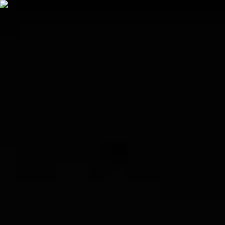
Партнерский проект
Партнерский проект
Получить бонус
Бонус для новых игроков – до 25000₽ за пополнение счёта с 
Реклама / ООО «БК «ПАРИ» 18+
Erid: 2Vtzqvh9oV2
Ведомости
Ведомости&
Город
Промышленность