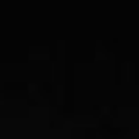
ат мира». Каманцев - о новых принципах судейства
е за Кубок UTLC CUP-2026
ду
26 году
 году