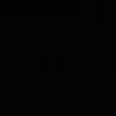
промокодом VED25