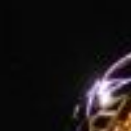
Главная
Прогнозы
Вегас Голден Найтс — Флорида Пантерз, про
Вегас Голден Найтс — Флорид
первый матч финала Кубка С
Обновлено:
5 июня 2023, 10:33
Начинается решающая серия сезона!
Александр Бокулёв