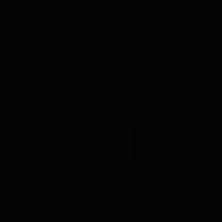
Последние игры
«Вегас Голден Найтс»
:
Дата
Команда 1
Счет
Команд
«Ве
«Даллас
30.05.2023
0:6
Гол
Старз»
Най
«Вегас
«Дал
28.05.2023
Голден
2:4
Ста
Найтс»
«В
«Даллас
26.05.2023
3:2 ОТ
Гол
Старз»
Най
«Ве
«Даллас