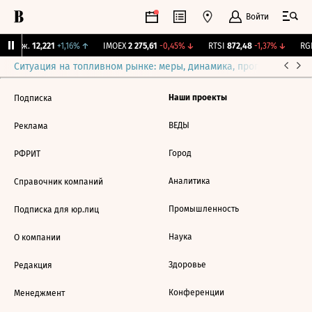
Войти
 Бирж.
12,221
+1,16%
↑
IMOEX
2 275,61
-0,45%
↓
RTSI
872,48
-1,37%
↓
RGB
Ситуация на топливном рынке: меры, динамика, прогнозы
Выб
Наши проекты
Подписка
ВЕДЫ
Реклама
Город
РФРИТ
Аналитика
Справочник компаний
Промышленность
Подписка для юр.лиц
Наука
О компании
Здоровье
Редакция
Конференции
Менеджмент