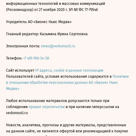
информационных технологий и массовых коммуникаций
(Роскомнадзор) от 27 ноября 2020 г. ЭЛ № ФС 77-79546
Учредитель: АО «Бизнес Ньюс Медиа»
Главный редактор: Казьмина Ирина Сергеевна
Электронная почта:
news@vedomosti.ru
Телефон:
+7 495 956-34-58
Сайт использует
IP адреса, cookie и данные геолокации
Пользователей сайта, условия использования содержатся в
Политике
в отношении обработки персональных данных АО «Бизнес Ньюс
Медиа»
Любое использование материалов допускается только при
соблюдении
правил перепечатки
и при наличии гиперссылки на
vedomosti.ru
Новости, аналитика, прогнозы и другие материалы, представленные
на данном сайте, не являются офертой или рекомендацией к покупке