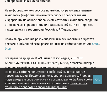
или продаже каких-либо активов.
На информационном ресурсе применяются рекомендательные
технологии (информационные технологии предоставления
информации на основе сбора, систематизации и анализа сведений,
относящихся к предпочтениям пользователей сети «Интернет»,
находящихся на территории Российской Федерации).
Правила применения рекомендательных технологий в виджетах
рекламно-обменной сети, размещенных на сайте vedomosti.ru:
СМИ2
,
24smi
Все права защищены © АО Бизнес Ньюс Медиа, ИНН/КПП
7712108141/771501001, ОГРН 1027739124775, 127018, г. Москва, вн.тер.г.
муниципальный округ Марьина Роща, ул. Полковая, д. 3, стр. 1 1999—
На нашем сайте используются cookie-файлы и технологии
2026
персонализации. Продолжая пользоваться данным сайтом, вы
ОК
подтверждаете свое
согласие
на использование файлов cookie
и технологий персонализации в соответствии с
Политикой в
отношении обработки персональных данных.