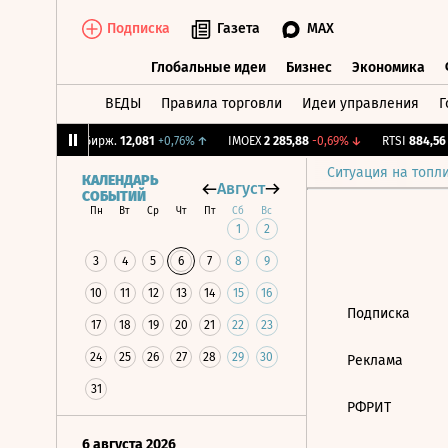
Подписка
Газета
MAX
Глобальные идеи
Бизнес
Экономика
ВЕДЫ
Правила торговли
Идеи управления
Г
Глобальные идеи
Бизнес
Экономик
95%
↑
CNY Бирж.
12,081
+0,76%
↑
IMOEX
2 285,88
-0,69%
↓
RTSI
884,56
-
Ситуация на топл
КАЛЕНДАРЬ
Август
СОБЫТИЙ
Пн
Вт
Ср
Чт
Пт
Сб
Вс
1
2
3
4
5
6
7
8
9
10
11
12
13
14
15
16
Подписка
17
18
19
20
21
22
23
24
25
26
27
28
29
30
Реклама
31
РФРИТ
6 августа 2026