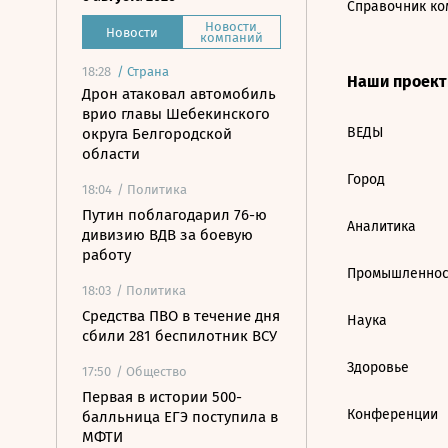
Справочник ко
Новости
Новости
компаний
18:28
/
Страна
Наши проек
Дрон атаковал автомобиль
врио главы Шебекинского
ВЕДЫ
округа Белгородской
области
Город
18:04
/ Политика
Путин поблагодарил 76-ю
Аналитика
дивизию ВДВ за боевую
работу
Промышленнос
18:03
/ Политика
Средства ПВО в течение дня
Наука
сбили 281 беспилотник ВСУ
Здоровье
17:50
/ Общество
Первая в истории 500-
Конференции
балльница ЕГЭ поступила в
МФТИ