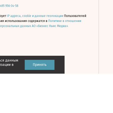
 495 956-34-58
ьзует
IP адреса, cookie и данные геолокации
Пользователей
овия использования содержатся в
Политике в отношении
персональных данных АО «Бизнес Ньюс Медиа»
ься данным
Принять
изации в