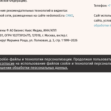
ийской Федерации).
Телефон:
+7
ния рекомендательных технологий в виджетах
й сети, размещенных на сайте vedomosti.ru:
СМИ2
,
Сайт испол
сайта, усл
обработки 
ены © АО Бизнес Ньюс Медиа, ИНН/КПП
01, ОГРН 1027739124775, 127018, г. Москва, вн.тер.г.
уг Марьина Роща, ул. Полковая, д. 3, стр. 1 1999—2026
ookie-файлы и технологии персонализации. Продолжая пользоват
согласие
на использование файлов cookie и технологий персонал
ошении обработки персональных данных.