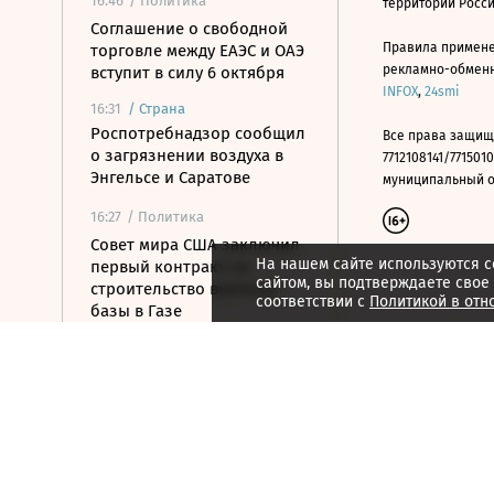
16:46
/ Политика
территории Росс
Соглашение о свободной
Правила примене
торговле между ЕАЭС и ОАЭ
рекламно-обменно
вступит в силу 6 октября
INFOX
,
24smi
16:31
/
Страна
Роспотребнадзор сообщил
Все права защищ
о загрязнении воздуха в
7712108141/7715010
Энгельсе и Саратове
муниципальный окр
16:27
/ Политика
Совет мира США заключил
На нашем сайте используются c
первый контракт на
сайтом, вы подтверждаете свое
строительство военной
соответствии с
Политикой в отн
базы в Газе
16:17
/
Спорт
Топ-трансфер,
сплоченность и яркая
молодежь: почему
«Спартак» может выиграть
РПЛ