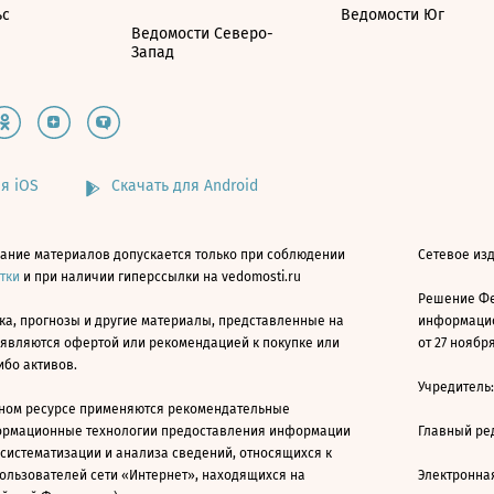
ьс
Ведомости Юг
Ведомости Северо-
Запад
я iOS
Скачать для Android
ание материалов допускается только при соблюдении
Сетевое изд
атки
и при наличии гиперссылки на vedomosti.ru
Решение Фе
ка, прогнозы и другие материалы, представленные на
информацио
 являются офертой или рекомендацией к покупке или
от 27 ноября
ибо активов.
Учредитель
ном ресурсе применяются рекомендательные
ормационные технологии предоставления информации
Главный ре
 систематизации и анализа сведений, относящихся к
ользователей сети «Интернет», находящихся на
Электронна