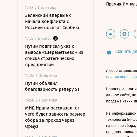
Премия Импул
17:33
/ Политика
Зеленский впервые с
начала конфликта с
Россией посетит Сербию
17:22
/ Бизнес
Путин подписал указ о
Скачать дл
выводе «Шереметьево» из
списка стратегических
предприятий
Любое использов
17:05
/ Политика
правил перепеч
Путин объявил
благодарность рэперу ST
Новости, аналити
данном сайте, не
16:58
/ Политика
продаже каких-л
МИД Ирана рассказал, от
чего будет зависеть размер
На информацион
сбора за проход через
технологии (инф
Ормуз
на основе сбора,
предпочтениям п