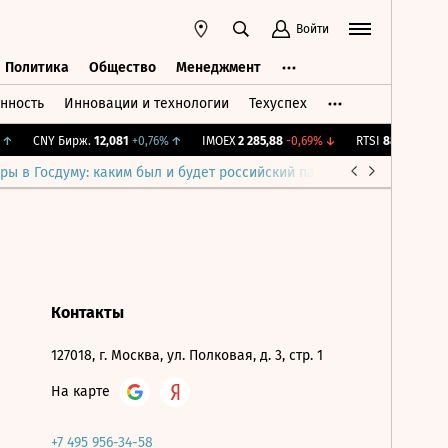
Войти
Политика
Общество
Менеджмент
нность
Инновации и технологии
Техуспех
ть
Политика
Общество
Менеджмент
↑
CNY Бирж.
12,081
+0,76%
↑
IMOEX
2 285,88
-0,69%
↓
RTSI
884,56
-1,27%
ры в Госдуму: каким был и будет российский парламент
Война н
Контакты
127018, г. Москва, ул. Полковая, д. 3, стр. 1
На карте
+7 495 956-34-58