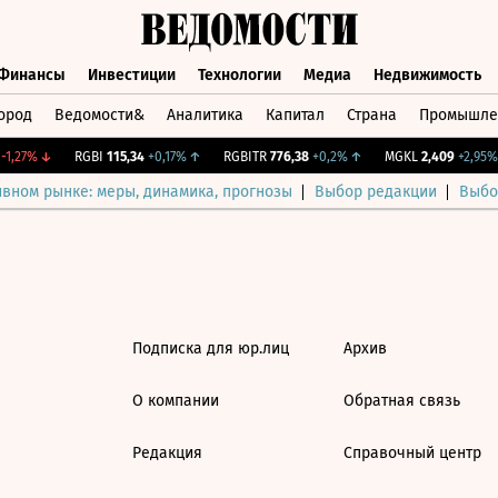
Финансы
Инвестиции
Технологии
Медиа
Недвижимость
ород
Ведомости&
Аналитика
Капитал
Страна
Промышле
а
Финансы
Инвестиции
Технологии
Медиа
Недвижимос
1,27%
↓
RGBI
115,34
+0,17%
↑
RGBITR
776,38
+0,2%
↑
MGKL
2,409
+2,95%
ивном рынке: меры, динамика, прогнозы
Выбор редакции
Выбо
Подписка для юр.лиц
Архив
О компании
Обратная связь
Редакция
Справочный центр