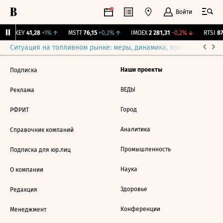
Войти
OKEY
41,28
+1%
↑
MSTT
76,15
+0,2%
↑
IMOEX
2 281,31
-0,2%
↓
RTSI
87
Ситуация на топливном рынке: меры, динамика, прогнозы
Выб
Наши проекты
Подписка
ВЕДЫ
Реклама
Город
РФРИТ
Аналитика
Справочник компаний
Промышленность
Подписка для юр.лиц
Наука
О компании
Здоровье
Редакция
Конференции
Менеджмент