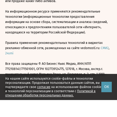
или продаже каких-либо активов.
На информационном ресурсе применяются рекомендательные
технологии (информационные технологии предоставления
информации на основе сбора, систематизации и анализа сведений,
относящихся к предпочтениям пользователей сети «Интернет»,
находящихся на территории Российской Федерации).
Правила применения рекомендательных технологий в виджетах
рекламно-обменной сети, размещенных на сайте vedomosti.ru:
СМИ2
,
24smi
Все права защищены © АО Бизнес Ньюс Медиа, ИНН/КПП
7712108141/771501001, ОГРН 1027739124775, 127018, г. Москва, вн.тер.г.
муниципальный округ Марьина Роща, ул. Полковая, д. 3, стр. 1 1999—
На нашем сайте используются cookie-файлы и технологии
2026
персонализации. Продолжая пользоваться данным сайтом, вы
ОК
подтверждаете свое
согласие
на использование файлов cookie
и технологий персонализации в соответствии с
Политикой в
отношении обработки персональных данных.