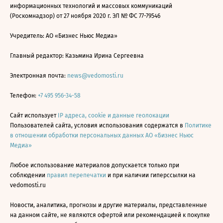
информационных технологий и массовых коммуникаций
(Роскомнадзор) от 27 ноября 2020 г. ЭЛ № ФС 77-79546
Учредитель: АО «Бизнес Ньюс Медиа»
Главный редактор: Казьмина Ирина Сергеевна
Электронная почта:
news@vedomosti.ru
Телефон:
+7 495 956-34-58
Сайт использует
IP адреса, cookie и данные геолокации
Пользователей сайта, условия использования содержатся в
Политике
в отношении обработки персональных данных АО «Бизнес Ньюс
Медиа»
Любое использование материалов допускается только при
соблюдении
правил перепечатки
и при наличии гиперссылки на
vedomosti.ru
Новости, аналитика, прогнозы и другие материалы, представленные
на данном сайте, не являются офертой или рекомендацией к покупке