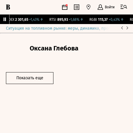
Войти
IMOEX
2 301,65
+1,43%
↑
RTSI
895,93
+1,68%
↑
RGBI
115,37
+0,43%
↑
RGB
Ситуация на топливном рынке: меры, динамика, прогнозы
Выб
Оксана Глебова
Показать еще