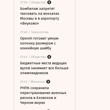
21:50
/ Общество
Бомбилам запретят
таксовать на вокзалах
Москвы и в аэропорту
«Внуково»
21:48
/ Технологии
OpenAI готовит умную
колонку размером с
хоккейную шайбу
21:44
/ Общество
Бюджетные места ведущих
вузов занимает все больше
олимпиадников
21:42
/ Финансы
РНПК сохранила
перестрахование военных
рисков в Азовском и
Черном морях