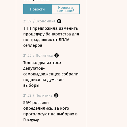
Новости
Новости
компаний
21:59
/ Экономика
ТПП предложила изменить
процедуру банкротства для
пострадавших от БПЛА
селлеров
21:55
/ Политика
Только два из трех
депутатов-
самовыдвиженцев собрали
подписи на думские
выборы
21:53
/ Политика
56% россиян
определились, за кого
проголосуют на выборах в
Госдуму