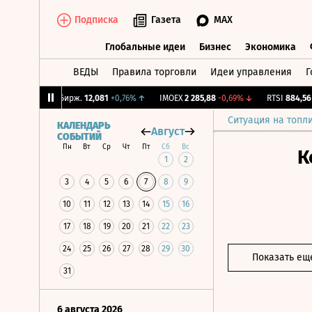
Подписка
Газета
MAX
Глобальные идеи
Бизнес
Экономика
ВЕДЫ
Правила торговли
Идеи управления
Г
Глобальные идеи
Бизнес
Экономик
3%
↑
CNY Бирж.
12,081
+0,76%
↑
IMOEX
2 285,88
-0,69%
↓
RTSI
884,56
-1,
Ситуация на топл
КАЛЕНДАРЬ
Август
СОБЫТИЙ
Пн
Вт
Ср
Чт
Пт
Сб
Вс
К
1
2
3
4
5
6
7
8
9
10
11
12
13
14
15
16
17
18
19
20
21
22
23
24
25
26
27
28
29
30
Показать ещ
31
6 августа 2026