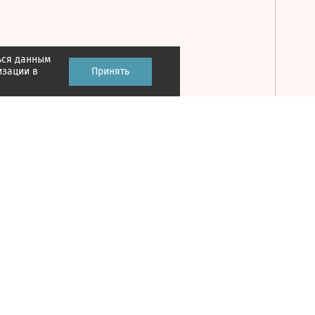
ься данным
Принять
изации в