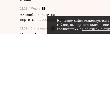
21:02
/ Медиа
«Колобок»: катится-
вертится шар дрожжевой
На нашем сайте используются c
сайтом, вы подтверждаете свое
21:01
/ Стиль жизни
соответствии с
Политикой в отн
Марина Брусникина:
«Иллюзии способны
влиять на людей»
21:00
/ Мнения
«Алмазная колесница»:
уроки созерцания
20:52
/ Бизнес
Глава «Ижавиа» объявил
об уходе после отзыва
сертификата авиакомпании
20:46
/
Страна
В Смоленске женщина и
ребенок погибли из-за