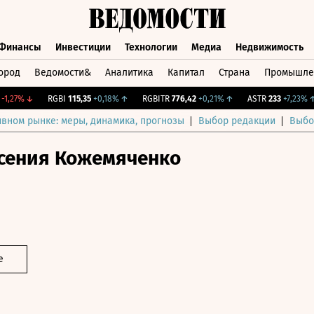
Финансы
Инвестиции
Технологии
Медиа
Недвижимость
ород
Ведомости&
Аналитика
Капитал
Страна
Промышле
а
Финансы
Инвестиции
Технологии
Медиа
Недвижимос
27%
↓
RGBI
115,35
+0,18%
↑
RGBITR
776,42
+0,21%
↑
ASTR
233
+7,23%
↑
ивном рынке: меры, динамика, прогнозы
Выбор редакции
Выбо
сения Кожемяченко
е