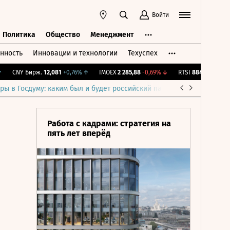
Войти
Политика
Общество
Менеджмент
нность
Инновации и технологии
Техуспех
ть
Политика
Общество
Менеджмент
CNY Бирж.
12,081
+0,76%
↑
IMOEX
2 285,88
-0,69%
↓
RTSI
884,56
-1,27%
↓
ры в Госдуму: каким был и будет российский парламент
Война н
Работа с кадрами: стратегия на
пять лет вперёд