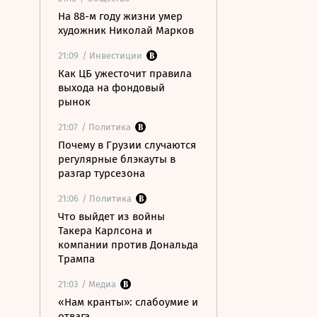
На 88-м году жизни умер
художник Николай Марков
21:09
/ Инвестиции
Как ЦБ ужесточит правила
выхода на фондовый
рынок
21:07
/ Политика
Почему в Грузии случаются
регулярные блэкауты в
разгар турсезона
21:06
/ Политика
Что выйдет из войны
Такера Карлсона и
компании против Дональда
Трампа
21:03
/ Медиа
«Нам кранты»: слабоумие и
отвага