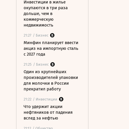
Инвестиции в жилье
окупаются в три раза
дольше, чем в
коммерческую
недвижимость
21:27
/ Бизнес
Минфин планирует ввести
акциз на импортную сталь
с 2027 года
21:25
/ Бизнес
Один из крупнейших
производителей упаковки
для молочки в России
прекратил работу
21:22
/ Инвестиции
Что удержит акции
нефтяников от падения
вслед за нефтью
21:12
/ Общество