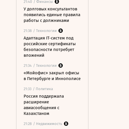
21:40
/ Финансы
У долговых консультантов
появились единые правила
работы с должниками
21:38
/ Технологии
Адаптация IT-систем под
российские сертификаты
безопасности потребует
вложений
21:34
/ Технологии
«Мойофис» закрыл офисы
в Петербурге и Иннополисе
21:33
/ Политика
Россия поддержала
расширение
авиасообщения с
Казахстаном
21:28
/ Недвижимость