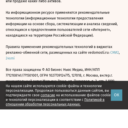
или продаже каких-либо активов.
На информационном ресурсе применяются рекомендательные
технологии (информационные технологии предоставления
информации на основе сбора, систематизации и анализа сведений,
относящихся к предпочтениям пользователей сети «Интернет»,
находящихся на территории Российской Федерации).
Правила применения рекомендательных технологий в виджетах
рекламно-обменной сети, размещенных на сайте vedomosti.ru:
СМИ2
,
24smi
Все права защищены © АО Бизнес Ньюс Медиа, ИНН/КПП
7712108141/771501001, ОГРН 1027739124775, 127018, г. Москва, вн.тер.г.
муниципальный округ Марьина Роща, ул. Полковая, д. 3, стр. 1 1999—
На нашем сайте используются cookie-файлы и технологии
2026
персонализации. Продолжая пользоваться данным сайтом, вы
ОК
подтверждаете свое
согласие
на использование файлов cookie
и технологий персонализации в соответствии с
Политикой в
отношении обработки персональных данных.