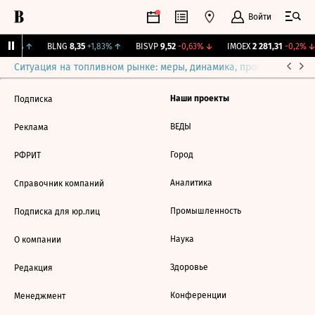
Войти
+1,31%
↑
BLNG
8,35
+1,83%
↑
BISVP
9,52
-0,63%
↓
IMOEX
2 281,31
-0,2%
↓
Ситуация на топливном рынке: меры, динамика, прогнозы
Выб
Наши проекты
Подписка
ВЕДЫ
Реклама
Город
РФРИТ
Аналитика
Справочник компаний
Промышленность
Подписка для юр.лиц
Наука
О компании
Здоровье
Редакция
Конференции
Менеджмент