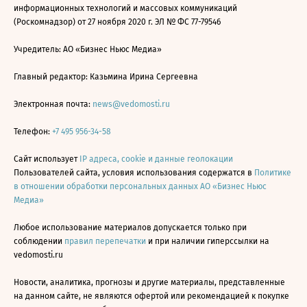
информационных технологий и массовых коммуникаций
(Роскомнадзор) от 27 ноября 2020 г. ЭЛ № ФС 77-79546
Учредитель: АО «Бизнес Ньюс Медиа»
Главный редактор: Казьмина Ирина Сергеевна
Электронная почта:
news@vedomosti.ru
Телефон:
+7 495 956-34-58
Сайт использует
IP адреса, cookie и данные геолокации
Пользователей сайта, условия использования содержатся в
Политике
в отношении обработки персональных данных АО «Бизнес Ньюс
Медиа»
Любое использование материалов допускается только при
соблюдении
правил перепечатки
и при наличии гиперссылки на
vedomosti.ru
Новости, аналитика, прогнозы и другие материалы, представленные
на данном сайте, не являются офертой или рекомендацией к покупке