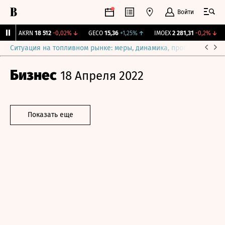
Войти
↑
AKRN
18 512
-0,02%
↓
GECO
15,36
+1,25%
↑
IMOEX
2 281,31
-0,2%
↓
R
Ситуация на топливном рынке: меры, динамика, прогнозы
Выб
Бизнес
18 Апреля 2022
Показать еще