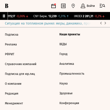
Войти
RGBI
115,17
-0,06%
↓
CNY Бирж.
12,239
+1,31%
↑
IMOEX
2 281,31
-0,2%
↓
Ситуация на топливном рынке: меры, динамика, прогнозы
Выб
Наши проекты
Подписка
ВЕДЫ
Реклама
Город
РФРИТ
Аналитика
Справочник компаний
Промышленность
Подписка для юр.лиц
Наука
О компании
Здоровье
Редакция
Конференции
Менеджмент