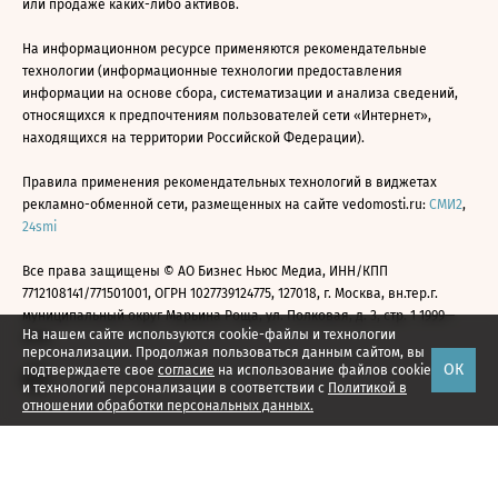
или продаже каких-либо активов.
На информационном ресурсе применяются рекомендательные
технологии (информационные технологии предоставления
информации на основе сбора, систематизации и анализа сведений,
относящихся к предпочтениям пользователей сети «Интернет»,
находящихся на территории Российской Федерации).
Правила применения рекомендательных технологий в виджетах
рекламно-обменной сети, размещенных на сайте vedomosti.ru:
СМИ2
,
24smi
Все права защищены © АО Бизнес Ньюс Медиа, ИНН/КПП
7712108141/771501001, ОГРН 1027739124775, 127018, г. Москва, вн.тер.г.
муниципальный округ Марьина Роща, ул. Полковая, д. 3, стр. 1 1999—
На нашем сайте используются cookie-файлы и технологии
2026
персонализации. Продолжая пользоваться данным сайтом, вы
ОК
подтверждаете свое
согласие
на использование файлов cookie
и технологий персонализации в соответствии с
Политикой в
отношении обработки персональных данных.