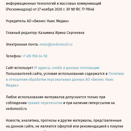
информационных технологий и массовых коммуникаций
(Роскомнадзор) от 27 ноября 2020 г. ЭЛ № ФС 77-79546
Учредитель: АО «Бизнес Ньюс Медиа»
Главный редактор: Казьмина Ирина Сергеевна
Электронная почта:
news@vedomosti.ru
Телефон:
+7 495 956-34-58
Сайт использует
IP адреса, cookie и данные геолокации
Пользователей сайта, условия использования содержатся в
Политике
в отношении обработки персональных данных АО «Бизнес Ньюс
Медиа»
Любое использование материалов допускается только при
соблюдении
правил перепечатки
и при наличии гиперссылки на
vedomosti.ru
Новости, аналитика, прогнозы и другие материалы, представленные
на данном сайте, не являются офертой или рекомендацией к покупке