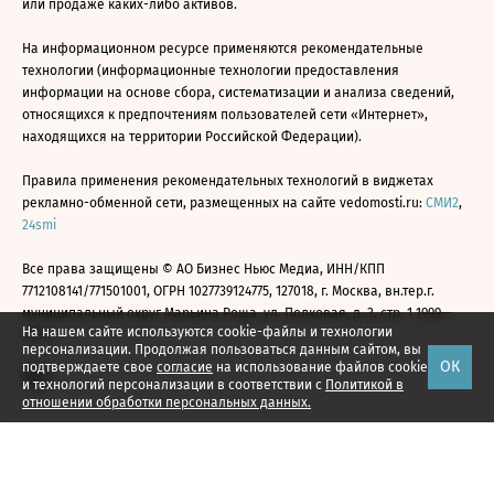
или продаже каких-либо активов.
На информационном ресурсе применяются рекомендательные
технологии (информационные технологии предоставления
информации на основе сбора, систематизации и анализа сведений,
относящихся к предпочтениям пользователей сети «Интернет»,
находящихся на территории Российской Федерации).
Правила применения рекомендательных технологий в виджетах
рекламно-обменной сети, размещенных на сайте vedomosti.ru:
СМИ2
,
24smi
Все права защищены © АО Бизнес Ньюс Медиа, ИНН/КПП
7712108141/771501001, ОГРН 1027739124775, 127018, г. Москва, вн.тер.г.
муниципальный округ Марьина Роща, ул. Полковая, д. 3, стр. 1 1999—
На нашем сайте используются cookie-файлы и технологии
2026
персонализации. Продолжая пользоваться данным сайтом, вы
ОК
подтверждаете свое
согласие
на использование файлов cookie
и технологий персонализации в соответствии с
Политикой в
отношении обработки персональных данных.