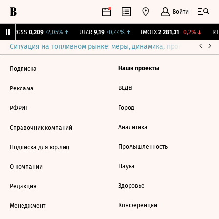
Войти
↑
RGSS
0,209
+2,05%
↑
UTAR
9,19
+0,44%
↑
IMOEX
2 281,31
-0,2%
↓
RTS
Ситуация на топливном рынке: меры, динамика, прогнозы
Выб
Наши проекты
Подписка
ВЕДЫ
Реклама
Город
РФРИТ
Аналитика
Справочник компаний
Промышленность
Подписка для юр.лиц
Наука
О компании
Здоровье
Редакция
Конференции
Менеджмент