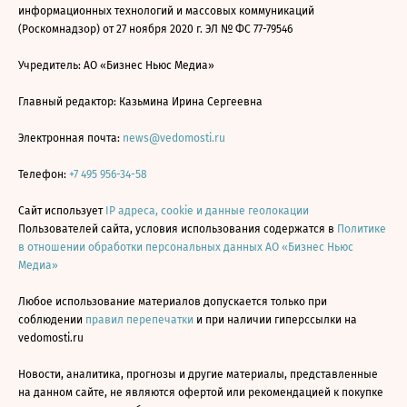
информационных технологий и массовых коммуникаций
(Роскомнадзор) от 27 ноября 2020 г. ЭЛ № ФС 77-79546
Учредитель: АО «Бизнес Ньюс Медиа»
Главный редактор: Казьмина Ирина Сергеевна
Электронная почта:
news@vedomosti.ru
Телефон:
+7 495 956-34-58
Сайт использует
IP адреса, cookie и данные геолокации
Пользователей сайта, условия использования содержатся в
Политике
в отношении обработки персональных данных АО «Бизнес Ньюс
Медиа»
Любое использование материалов допускается только при
соблюдении
правил перепечатки
и при наличии гиперссылки на
vedomosti.ru
Новости, аналитика, прогнозы и другие материалы, представленные
на данном сайте, не являются офертой или рекомендацией к покупке