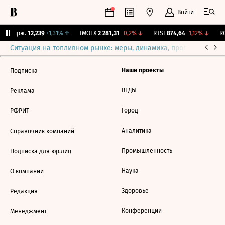
Войти
NY Бирж.
12,239
+1,31%
↑
IMOEX
2 281,31
-0,2%
↓
RTSI
874,64
-1,12%
↓
RG
Ситуация на топливном рынке: меры, динамика, прогнозы
Выб
Наши проекты
Подписка
ВЕДЫ
Реклама
Город
РФРИТ
Аналитика
Справочник компаний
Промышленность
Подписка для юр.лиц
Наука
О компании
Здоровье
Редакция
Конференции
Менеджмент