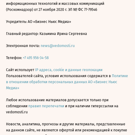
информационных технологий и массовых коммуникаций
(Роскомнадзор) от 27 ноября 2020 г. ЭЛ № ФС 77-79546
Учредитель: АО «Бизнес Ньюс Медиа»
Главный редактор: Казьмина Ирина Сергеевна
Электронная почта:
news@vedomosti.ru
Телефон:
+7 495 956-34-58
Сайт использует
IP адреса, cookie и данные геолокации
Пользователей сайта, условия использования содержатся в
Политике
в отношении обработки персональных данных АО «Бизнес Ньюс
Медиа»
Любое использование материалов допускается только при
соблюдении
правил перепечатки
и при наличии гиперссылки на
vedomosti.ru
Новости, аналитика, прогнозы и другие материалы, представленные
на данном сайте, не являются офертой или рекомендацией к покупке