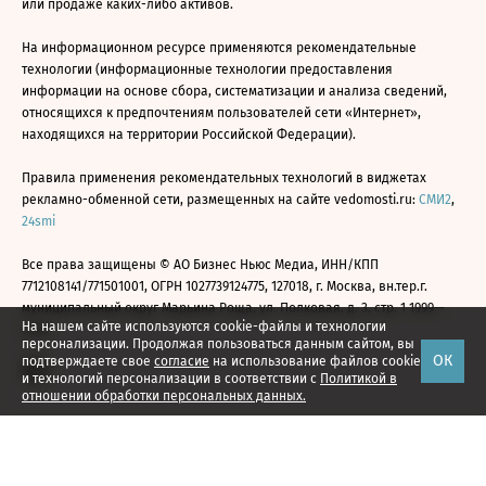
или продаже каких-либо активов.
На информационном ресурсе применяются рекомендательные
технологии (информационные технологии предоставления
информации на основе сбора, систематизации и анализа сведений,
относящихся к предпочтениям пользователей сети «Интернет»,
находящихся на территории Российской Федерации).
Правила применения рекомендательных технологий в виджетах
рекламно-обменной сети, размещенных на сайте vedomosti.ru:
СМИ2
,
24smi
Все права защищены © АО Бизнес Ньюс Медиа, ИНН/КПП
7712108141/771501001, ОГРН 1027739124775, 127018, г. Москва, вн.тер.г.
муниципальный округ Марьина Роща, ул. Полковая, д. 3, стр. 1 1999—
На нашем сайте используются cookie-файлы и технологии
2026
персонализации. Продолжая пользоваться данным сайтом, вы
ОК
подтверждаете свое
согласие
на использование файлов cookie
и технологий персонализации в соответствии с
Политикой в
отношении обработки персональных данных.