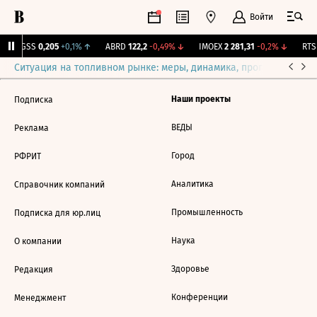
Войти
RGSS
0,205
+0,1%
↑
ABRD
122,2
-0,49%
↓
IMOEX
2 281,31
-0,2%
↓
RTSI
Ситуация на топливном рынке: меры, динамика, прогнозы
Выб
Наши проекты
Подписка
ВЕДЫ
Реклама
Город
РФРИТ
Аналитика
Справочник компаний
Промышленность
Подписка для юр.лиц
Наука
О компании
Здоровье
Редакция
Конференции
Менеджмент