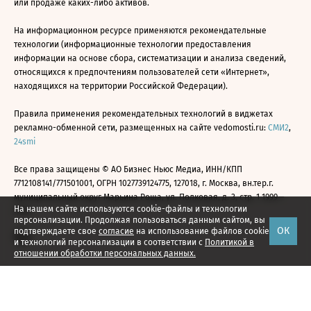
или продаже каких-либо активов.
На информационном ресурсе применяются рекомендательные
технологии (информационные технологии предоставления
информации на основе сбора, систематизации и анализа сведений,
относящихся к предпочтениям пользователей сети «Интернет»,
находящихся на территории Российской Федерации).
Правила применения рекомендательных технологий в виджетах
рекламно-обменной сети, размещенных на сайте vedomosti.ru:
СМИ2
,
24smi
Все права защищены © АО Бизнес Ньюс Медиа, ИНН/КПП
7712108141/771501001, ОГРН 1027739124775, 127018, г. Москва, вн.тер.г.
муниципальный округ Марьина Роща, ул. Полковая, д. 3, стр. 1 1999—
На нашем сайте используются cookie-файлы и технологии
2026
персонализации. Продолжая пользоваться данным сайтом, вы
ОК
подтверждаете свое
согласие
на использование файлов cookie
и технологий персонализации в соответствии с
Политикой в
отношении обработки персональных данных.