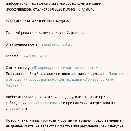
информационных технологий и массовых коммуникаций
(Роскомнадзор) от 27 ноября 2020 г. ЭЛ № ФС 77-79546
Учредитель: АО «Бизнес Ньюс Медиа»
Главный редактор: Казьмина Ирина Сергеевна
Электронная почта:
news@vedomosti.ru
Телефон:
+7 495 956-34-58
Сайт использует
IP адреса, cookie и данные геолокации
Пользователей сайта, условия использования содержатся в
Политике
в отношении обработки персональных данных АО «Бизнес Ньюс
Медиа»
Любое использование материалов допускается только при
соблюдении
правил перепечатки
и при наличии гиперссылки на
vedomosti.ru
Новости, аналитика, прогнозы и другие материалы, представленные
на данном сайте, не являются офертой или рекомендацией к покупке