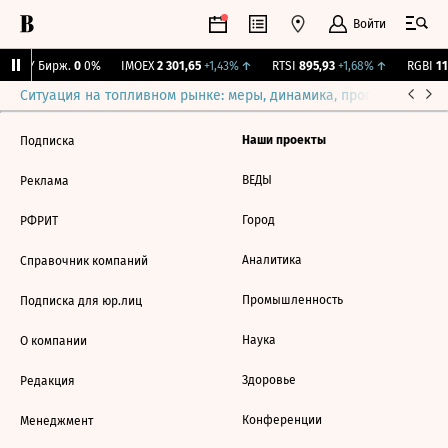
Войти
CNY Бирж.
0
0%
IMOEX
2 301,65
+1,43%
↑
RTSI
895,93
+1,68%
↑
RGBI
115
Ситуация на топливном рынке: меры, динамика, прогнозы
Выб
Наши проекты
Подписка
ВЕДЫ
Реклама
Город
РФРИТ
Аналитика
Справочник компаний
Промышленность
Подписка для юр.лиц
Наука
О компании
Здоровье
Редакция
Конференции
Менеджмент