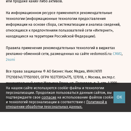
или продаже каких-либо активов.
На информационном ресурсе применяются рекомендательные
технологии (информационные технологии предоставления
информации на основе сбора, систематизации и анализа сведений,
относящихся к предпочтениям пользователей сети «Интернет»,
находящихся на территории Российской Федерации).
Правила применения рекомендательных технологий в виджетах
рекламно-обменной сети, размещенных на сайте vedomosti.ru:
СМИ2
,
24smi
Все права защищены © АО Бизнес Ньюс Медиа, ИНН/КПП
7712108141/771501001, ОГРН 1027739124775, 127018, г. Москва, вн.тер.г.
муниципальный округ Марьина Роща, ул. Полковая, д. 3, стр. 1 1999—
На нашем сайте используются cookie-файлы и технологии
2026
персонализации. Продолжая пользоваться данным сайтом, вы
ОК
подтверждаете свое
согласие
на использование файлов cookie
и технологий персонализации в соответствии с
Политикой в
отношении обработки персональных данных.