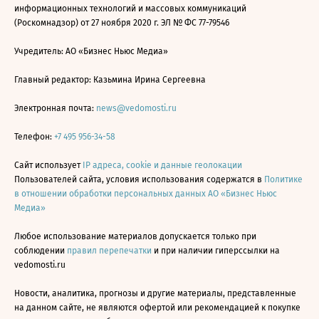
информационных технологий и массовых коммуникаций
(Роскомнадзор) от 27 ноября 2020 г. ЭЛ № ФС 77-79546
Учредитель: АО «Бизнес Ньюс Медиа»
Главный редактор: Казьмина Ирина Сергеевна
Электронная почта:
news@vedomosti.ru
Телефон:
+7 495 956-34-58
Сайт использует
IP адреса, cookie и данные геолокации
Пользователей сайта, условия использования содержатся в
Политике
в отношении обработки персональных данных АО «Бизнес Ньюс
Медиа»
Любое использование материалов допускается только при
соблюдении
правил перепечатки
и при наличии гиперссылки на
vedomosti.ru
Новости, аналитика, прогнозы и другие материалы, представленные
на данном сайте, не являются офертой или рекомендацией к покупке