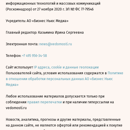
информационных технологий и массовых коммуникаций
(Роскомнадзор) от 27 ноября 2020 г. ЭЛ № ФС 77-79546
Учредитель: АО «Бизнес Ньюс Медиа»
Главный редактор: Казьмина Ирина Сергеевна
Электронная почта:
news@vedomosti.ru
Телефон:
+7 495 956-34-58
Сайт использует
IP адреса, cookie и данные геолокации
Пользователей сайта, условия использования содержатся в
Политике
в отношении обработки персональных данных АО «Бизнес Ньюс
Медиа»
Любое использование материалов допускается только при
соблюдении
правил перепечатки
и при наличии гиперссылки на
vedomosti.ru
Новости, аналитика, прогнозы и другие материалы, представленные
на данном сайте, не являются офертой или рекомендацией к покупке