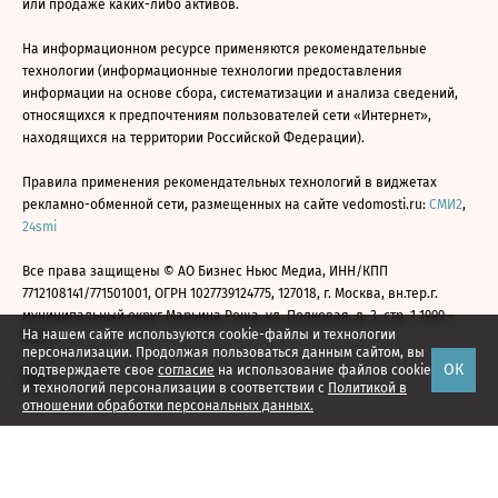
или продаже каких-либо активов.
На информационном ресурсе применяются рекомендательные
технологии (информационные технологии предоставления
информации на основе сбора, систематизации и анализа сведений,
относящихся к предпочтениям пользователей сети «Интернет»,
находящихся на территории Российской Федерации).
Правила применения рекомендательных технологий в виджетах
рекламно-обменной сети, размещенных на сайте vedomosti.ru:
СМИ2
,
24smi
Все права защищены © АО Бизнес Ньюс Медиа, ИНН/КПП
7712108141/771501001, ОГРН 1027739124775, 127018, г. Москва, вн.тер.г.
муниципальный округ Марьина Роща, ул. Полковая, д. 3, стр. 1 1999—
На нашем сайте используются cookie-файлы и технологии
2026
персонализации. Продолжая пользоваться данным сайтом, вы
ОК
подтверждаете свое
согласие
на использование файлов cookie
и технологий персонализации в соответствии с
Политикой в
отношении обработки персональных данных.