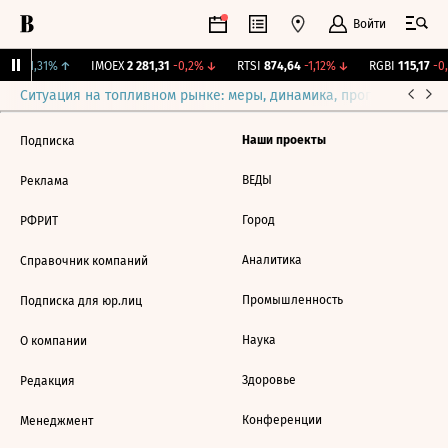
Войти
239
+1,31%
↑
IMOEX
2 281,31
-0,2%
↓
RTSI
874,64
-1,12%
↓
RGBI
115,17
-0,
Ситуация на топливном рынке: меры, динамика, прогнозы
Выб
Наши проекты
Подписка
ВЕДЫ
Реклама
Город
РФРИТ
Аналитика
Справочник компаний
Промышленность
Подписка для юр.лиц
Наука
О компании
Здоровье
Редакция
Конференции
Менеджмент