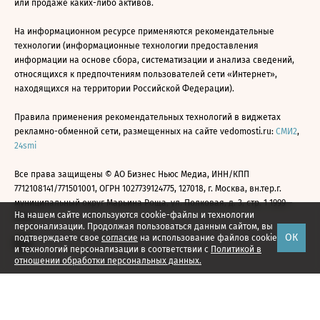
или продаже каких-либо активов.
На информационном ресурсе применяются рекомендательные
технологии (информационные технологии предоставления
информации на основе сбора, систематизации и анализа сведений,
относящихся к предпочтениям пользователей сети «Интернет»,
находящихся на территории Российской Федерации).
Правила применения рекомендательных технологий в виджетах
рекламно-обменной сети, размещенных на сайте vedomosti.ru:
СМИ2
,
24smi
Все права защищены © АО Бизнес Ньюс Медиа, ИНН/КПП
7712108141/771501001, ОГРН 1027739124775, 127018, г. Москва, вн.тер.г.
муниципальный округ Марьина Роща, ул. Полковая, д. 3, стр. 1 1999—
На нашем сайте используются cookie-файлы и технологии
2026
персонализации. Продолжая пользоваться данным сайтом, вы
ОК
подтверждаете свое
согласие
на использование файлов cookie
и технологий персонализации в соответствии с
Политикой в
отношении обработки персональных данных.