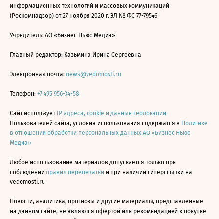
информационных технологий и массовых коммуникаций
(Роскомнадзор) от 27 ноября 2020 г. ЭЛ № ФС 77-79546
Учредитель: АО «Бизнес Ньюс Медиа»
Главный редактор: Казьмина Ирина Сергеевна
Электронная почта:
news@vedomosti.ru
Телефон:
+7 495 956-34-58
Сайт использует
IP адреса, cookie и данные геолокации
Пользователей сайта, условия использования содержатся в
Политике
в отношении обработки персональных данных АО «Бизнес Ньюс
Медиа»
Любое использование материалов допускается только при
соблюдении
правил перепечатки
и при наличии гиперссылки на
vedomosti.ru
Новости, аналитика, прогнозы и другие материалы, представленные
на данном сайте, не являются офертой или рекомендацией к покупке