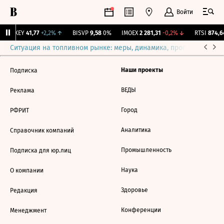
Войти
OKEY
41,77
+2,2%
↑
BISVP
9,58
0%
IMOEX
2 281,31
-0,2%
↓
RTSI
874,64
Ситуация на топливном рынке: меры, динамика, прогнозы
Выб
Наши проекты
Подписка
ВЕДЫ
Реклама
Город
РФРИТ
Аналитика
Справочник компаний
Промышленность
Подписка для юр.лиц
Наука
О компании
Здоровье
Редакция
Конференции
Менеджмент