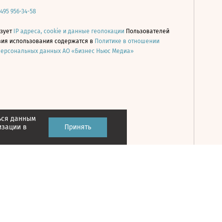
 495 956-34-58
ьзует
IP адреса, cookie и данные геолокации
Пользователей
овия использования содержатся в
Политике в отношении
персональных данных АО «Бизнес Ньюс Медиа»
ься данным
Принять
изации в