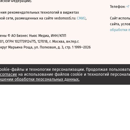
ийской Федерации).
Телефон:
+7
ния рекомендательных технологий в виджетах
й сети, размещенных на сайте vedomosti.ru:
СМИ2
,
Сайт испол
сайта, усл
обработки 
ены © АО Бизнес Ньюс Медиа, ИНН/КПП
01, ОГРН 1027739124775, 127018, г. Москва, вн.тер.г.
уг Марьина Роща, ул. Полковая, д. 3, стр. 1 1999—2026
ookie-файлы и технологии персонализации. Продолжая пользоват
согласие
на использование файлов cookie и технологий персонал
ошении обработки персональных данных.