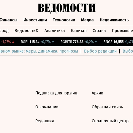
Финансы
Инвестиции
Технологии
Медиа
Недвижимость
ород
Ведомости&
Аналитика
Капитал
Страна
Промышле
а
Финансы
Инвестиции
Технологии
Медиа
Недвижимос
-1,27%
↓
RGBI
115,34
+0,17%
↑
RGBITR
776,38
+0,2%
↑
SNGS
16,555
+1,47%
ивном рынке: меры, динамика, прогнозы
Выбор редакции
Выбо
Подписка для юр.лиц
Архив
О компании
Обратная связь
Редакция
Справочный центр