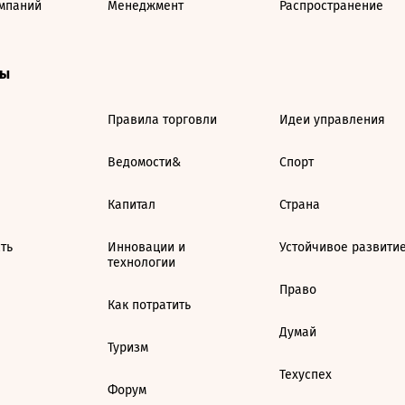
мпаний
Менеджмент
Распространение
ты
Правила торговли
Идеи управления
Ведомости&
Спорт
Капитал
Страна
ть
Инновации и
Устойчивое развити
технологии
Право
Как потратить
Думай
Туризм
Техуспех
Форум