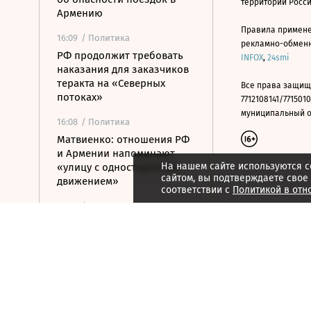
территории Росс
Армению
Правила примене
16:09
/ Политика
рекламно-обменно
РФ продолжит требовать
INFOX
,
24smi
наказания для заказчиков
теракта на «Северных
Все права защищ
потоках»
7712108141/7715010
муниципальный окр
16:08
/ Политика
Матвиенко: отношения РФ
и Армении напоминают
На нашем сайте используются c
«улицу с односторонним
сайтом, вы подтверждаете свое
движением»
соответствии с
Политикой в отн
15:59
/ Политика
Ливан и Израиль хотят
вынести в СБ ООН новую
резолюцию по югу страны
15:50
/ Бизнес
Росатом и РКФР подписали
соглашение о