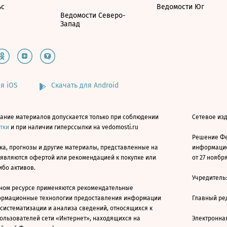
ьс
Ведомости Юг
Ведомости Северо-
Запад
я iOS
Скачать для Android
ание материалов допускается только при соблюдении
Сетевое изд
атки
и при наличии гиперссылки на vedomosti.ru
Решение Фе
ка, прогнозы и другие материалы, представленные на
информацио
 являются офертой или рекомендацией к покупке или
от 27 ноября
ибо активов.
Учредитель
ном ресурсе применяются рекомендательные
ормационные технологии предоставления информации
Главный ре
 систематизации и анализа сведений, относящихся к
ользователей сети «Интернет», находящихся на
Электронна