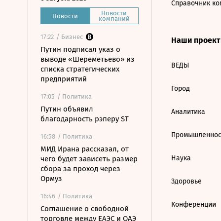
Справочник ко
Новости
Новости
компаний
17:22
/ Бизнес
Наши проек
Путин подписал указ о
выводе «Шереметьево» из
ВЕДЫ
списка стратегических
предприятий
Город
17:05
/ Политика
Путин объявил
Аналитика
благодарность рэперу ST
Промышленнос
16:58
/ Политика
МИД Ирана рассказал, от
Наука
чего будет зависеть размер
сбора за проход через
Ормуз
Здоровье
16:46
/ Политика
Конференции
Соглашение о свободной
торговле между ЕАЭС и ОАЭ