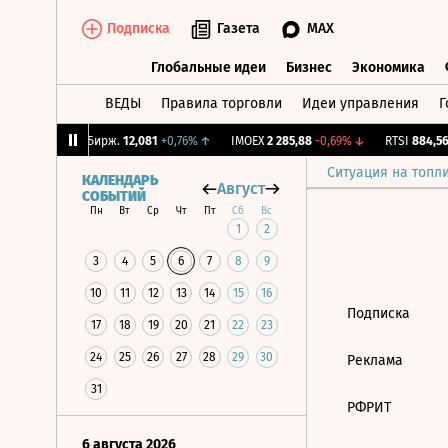
Подписка
Газета
MAX
Глобальные идеи
Бизнес
Экономика
ВЕДЫ
Правила торговли
Идеи управления
Г
Глобальные идеи
Бизнес
Экономик
,47%
↑
CNY Бирж.
12,081
+0,76%
↑
IMOEX
2 285,88
-0,69%
↓
RTSI
884,56
Ситуация на топл
КАЛЕНДАРЬ
Август
СОБЫТИЙ
Пн
Вт
Ср
Чт
Пт
Сб
Вс
1
2
3
4
5
6
7
8
9
10
11
12
13
14
15
16
Подписка
17
18
19
20
21
22
23
24
25
26
27
28
29
30
Реклама
31
РФРИТ
6 августа 2026