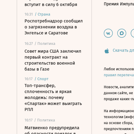
Премия Импул
вступит в силу 6 октября
16:31
/
Страна
Роспотребнадзор сообщил
о загрязнении воздуха в
Энгельсе и Саратове
16:27
/ Политика
Скачать дл
Совет мира США заключил
первый контракт на
строительство военной
базы в Газе
Любое использов
правил перепеч
16:17
/
Спорт
Топ-трансфер,
Новости, аналити
сплоченность и яркая
данном сайте, не
молодежь: почему
продаже каких-л
«Спартак» может выиграть
РПЛ
На информацион
технологии (инф
16:17
/ Политика
на основе сбора,
Матвиенко предупредила
предпочтениям п
об опасности поездок в