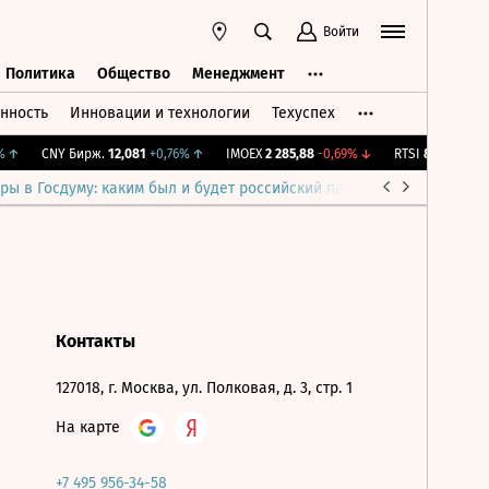
Войти
Политика
Общество
Менеджмент
нность
Инновации и технологии
Техуспех
ть
Политика
Общество
Менеджмент
↑
CNY Бирж.
12,081
+0,76%
↑
IMOEX
2 285,88
-0,69%
↓
RTSI
884,56
-1,27
ры в Госдуму: каким был и будет российский парламент
Война н
Контакты
127018, г. Москва, ул. Полковая, д. 3, стр. 1
На карте
+7 495 956-34-58